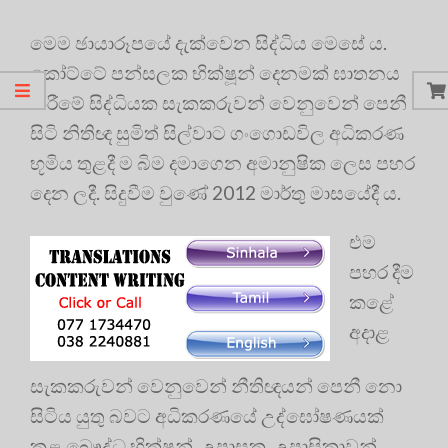
මෙම ඡායාරූපයේ දැක්වෙන සිද්ධිය මෙසේ ය.
කෝට්ටේ පන්සලක භික්ෂූන් දෙනමක් ඝාතනය
කිරීමේ සිද්ධියක සැකකරුවන් වෙනුවෙන් පෙනී
සිටි නිතිඥ සුමිත් සිල්වාට ගංගොඩවිල අධිකරණ
භූමිය තුළදී ම බිම දමාගෙන අමානුෂික ලෙස පහර
දෙන ලදී. සිදුවීම වුණේ 2012 මාර්තු මාසයේදී ය.
එම
පහර දීම
කළේ
අදාළ
සැකකරුවන් වෙනුවෙන් නීතිඥයන් පෙනී නො
සිටිය යුතු බවට අධිකරණයේ උද්ඝෝෂණයක්
කළ බෞද්ධ භික්ෂූන්, උපාසක, උපාසිකාවන්