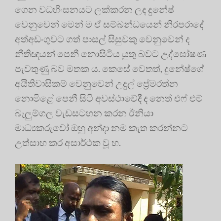
ගෙන වධහිංසනයට ලක්කරන ලද දුනේෂ්
වෙනුවෙන් මෙන් ම ඒ සම්බන්ධයෙන් නිරපරාදේ
අත්අඩංගුවට ගත් පාසල් සිසුවකු වෙනුවෙන් ද
නීතිඥයන් පෙනී නොසිටිය යුතු බවට උද්ඝෝෂණ
පැවතුණු බව මතක ය. කෙසේ වෙතත්, දුනේෂ්ගේ
අයිතිවාසිකම් වෙනුවෙන් උදුල් ප්‍රේමරත්න
නොමිළේ පෙනී සිටි අවස්ථාවේදී ද නෙත් එෆ් එම්
බැලුම්ගල වැඩසටහන කරන ඊනියා
මාධ්‍යකරුවෝ ඔහු අන්දා නම කැත කරන්නට
උත්සාහ කර අසාර්ථක වූ හ.