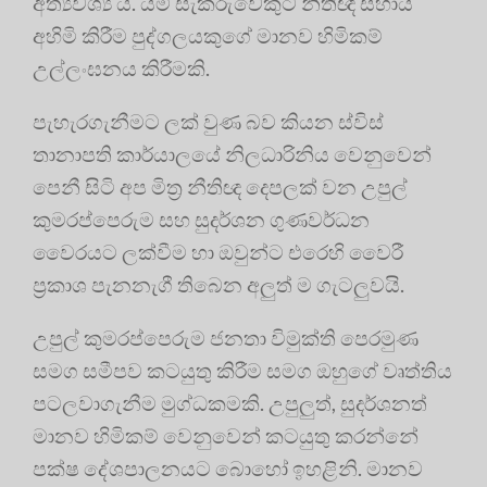
අත්‍යවශ්‍ය ය. යම් සැකරුවෙකුට නීතිඥ සහාය
අහිමි කිරීම පුද්ගලයකුගේ මානව හිමිකම්
උල්ලංඝනය කිරීමකි.
පැහැරගැනීමට ලක් වුණ බව කියන ස්විස්
තානාපති කාර්යාලයේ නිලධාරිනිය වෙනුවෙන්
පෙනී සිටි අප මිත්‍ර නීතිඥ දෙපලක් වන උපුල්
කුමරප්පෙරුම සහ සුදර්ශන ගුණවර්ධන
වෛරයට ලක්වීම හා ඔවුන්ට එරෙහි වෛරී
ප්‍රකාශ පැනනැගී තිබෙන අලුත් ම ගැටලුවයි.
උපුල් කුමරප්පෙරුම ජනතා විමුක්ති පෙරමුණ
සමග සමීපව කටයුතු කිරීම සමග ඔහුගේ වෘත්තිය
පටලවාගැනීම මුග්ධකමකි. උපුලුත්, සුදර්ශනත්
මානව හිමිකම් වෙනුවෙන් කටයුතු කරන්නේ
පක්ෂ දේශපාලනයට බොහෝ ඉහළිනි. මානව