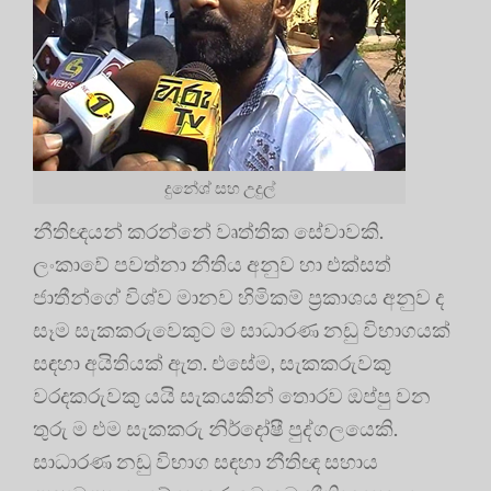
දුනේශ් සහ උදුල්
නීතිඥයන් කරන්නේ වෘත්තික සේවාවකි.
ලංකාවේ පවත්නා නීතිය අනුව හා එක්සත්
ජාතීන්ගේ විශ්ව මානව හිමිකම් ප්‍රකාශය අනුව ද
සෑම සැකකරුවෙකුට ම සාධාරණ නඩු විභාගයක්
සඳහා අයිතියක් ඇත. එසේම, සැකකරුවකු
වරදකරුවකු යයි සැකයකින් තොරව ඔප්පු වන
තුරු ම එම සැකකරු නිර්දෝෂී පුද්ගලයෙකි.
සාධාරණ නඩු විභාග සඳහා නීතිඥ සහාය