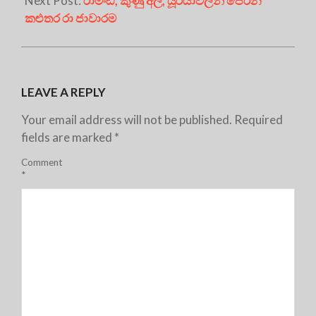
Next Post:
රාමංඩි, කුණු අල, යූරියාවලින් පෙරන
කළුතර රා ජාවාරම
LEAVE A REPLY
Your email address will not be published.
Required
fields are marked
*
Comment
*