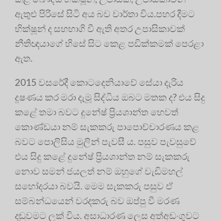
ඇතුළු පිරිසේ සිටි අය බව වාර්තා විය.පහර දීමට
භික්ෂූන් ද සහභාගි වී ඇති අතර උපාසිකාවක්
නීතිඥයාගේ හිසේ සිට කෙළ පඩික්කමක් පෙරළා
ඇත.
2015 වසරේදී කොටදෙනියාවේ සේයා දැරිය
දූෂණය කර මරා දැමූ සිද්ධිය ඔබට මතක ද? එය සිදු
කළේ තමා බවට දුනේෂ් ප්‍රියශාන්ත හෙවත්
කොණ්ඩයා නම් සැකකරු පාපොච්චාරණය කළ
බවට පොලිසිය මුලින් පැවසී ය. පසුව පැවසුවේ
එය සිදු කළේ දුනේෂ් ප්‍රියශාන්ත නම් සැකකරු
නොව සමන් ජයලත් නම් ඔහුගේ වැඩිමහල්
සහෝදරයා බවයි. මෙම සැකකරු පසුව ඒ
සම්බන්ධයෙන් වරදකරු බව ඔප්පු වී මරණ
දඬුවමට ලක් විය. අසාධාරණ ලෙස අත්අඩංගුවට