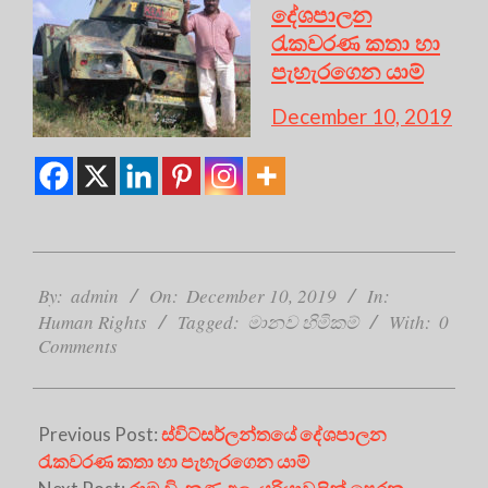
දේශපාලන
රැකවරණ කතා හා
පැහැරගෙන යාම්
December 10, 2019
2019-
12-
By:
admin
On:
December 10, 2019
In:
10
Human Rights
Tagged:
මානව හිමිකම්
With:
0
Comments
Previous Post:
ස්විට්සර්ලන්තයේ දේශපාලන
රැකවරණ කතා හා පැහැරගෙන යාම්