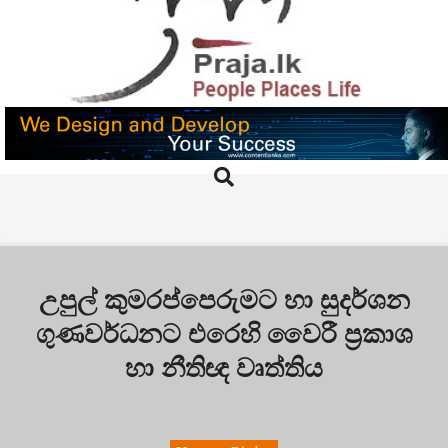
Skip
to
content
PRAJA.LK
Search
Primary
Navigation
Menu
උපුල් කුමරප්පෙරුමට හා සුදර්ශන
ගුණවර්ධනට එරෙහි වෛරී ප්‍රකාශ
හා නීතිඥ වෘත්තිය