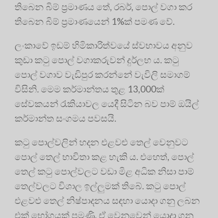
තිබෙන බිම් ප්‍රමාණය තේ, රබර්, පොල් වගා කර
තිබෙන බිම් ප්‍රමාණයෙන් 1%ක් පමණ වේ.
ලංකාවේ ඉඩම් හිමිකාරිත්වයේ ස්වභාවය අනුව
කුඩා කටු පොල් වගාකරුවන් දුර්ලභ ය. කටු
පොල් වගාව වැඩිපුර කරන්නේ වැවිලි සමාගම්
විසිනි. මෙම කර්මාන්තය තුළ 13,000ක්
සේවකයන් රැකියාවල යෙදී සිටින බව පාම් ඔයිල්
කර්මාන්ත සංගමය පවසයි.
කටු පොල්වලින් හදන එළවළු තෙල් වෙනුවට
පොල් තෙල් භාවිතා කළ හැකි ය. එහෙත්, පොල්
තෙල් කටු පොල්වලට වඩා මිළ අධික නිසා පාම්
තෙල්වලට විශාල ඉල්ලුමක් තිබේ. කටු පොල්
එළවළු තෙල් නිෂ්පාදනය සඳහා යොදා ගනු ලබන
එක් භෝගයක් පමණි. ඒ වෙනුවෙන් යොදා ගනු