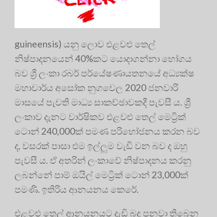
guineensis) යනු ලොව එළවළු තෙල්
නිෂ්පාදනයෙන් 40%කට යොදාගන්නා භෝගය
බව ශ්‍රී ලංකා රබර් පර්යේෂණායතනයේ අධ්‍යක්ෂ
මහාචාර්ය අසෝක නුගවෙල 2020 ජනවාරි
මාසයේ පැවති මාධ්‍ය සාකච්ඡාවකදී පැවසී ය. ශ්‍රී
ලංකාව දැනට වාර්ෂිකව එළවළු තෙල් මෙට්‍රික්
ටොන් 240,000ක් පමණ පරිභෝජනය කරන බව
ද, වසරක් පාසා එම ඉල්ලුම වැඩි වන බව ද ඔහු
පැවසී ය. ඒ අතරින් ලංකාවේ නිෂ්පාදනය කරනු
ලබන්නේ පාම් ඔයිල් මෙට්‍රික් ටොන් 23,000ක්
පමණි. ඉතිරිය ආනයනය කෙරේ.
එළවළු තෙල් ආනයනයට දැඩි බදු පනවා තිබෙන