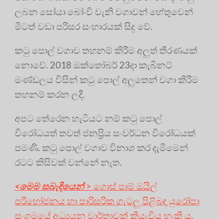
ලබන සෝයා බෝංචි වැනි වගාවන් හේතුවෙන්
මීටත් වඩා පරිසර සංහාරයක් සිදු වේ.
කටු පොල් වගාව තහනම් කිරීම අලුත් තීරණයක්
නොවේ. 2018 ඔක්තෝබර් 23දා කැබිනට්
මණ්ඩලය විසින් කටු පොල් අලුතෙන් වගා කිරීම
තහනම් කරන ලදී.
අපට තේරෙන හැටියට නම් කටු පොල්
විරෝධයත් තවත් ජනප්‍රිය සංවර්ධන විරෝධයක්
පමණි. කටු පොල් වගාව විනාශ කර දැමීමෙන්
රටට කිසිවක් වන්නේ නැත.
<මෙම සබැඳියෙන්
> ගොස් පාම් ඔයිල්
පරිභෝජනය හා පාරිසරික ගැටලු පිළිබඳ යුරෝපා
සංගමයේ අධ්‍යයන වාර්තාවක් කියැවිය හැකි ය.