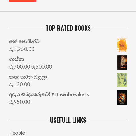
TOP RATED BOOKS
කේ පොයින්ට්
රු
1,250.00
ශාස්තෘ
Original
Current
රු
700.00
රු
500.00
price
price
කතා කරන බළලා
was:
is:
රු
130.00
රු700.00.
රු500.00.
අරු‍ණෝදාකරුවෝ #Dawnbreakers
රු
950.00
USEFULL LINKS
People