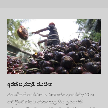
අජිත් පැරකුම් ජයසිංහ
ජනාධිපති ගෝඨාභය රාජපක්ෂ අගෝස්තු 20දා
පාර්ලිමේන්තුව අමතා කළ සිය ප්‍රතිපත්ති