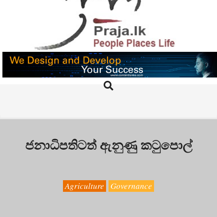
Skip
to
content
PRAJA.LK
Search
Primary
Navigation
Menu
ජනාධිපතිටත් ඇනුණු කටුපොල්
Agriculture
Governance