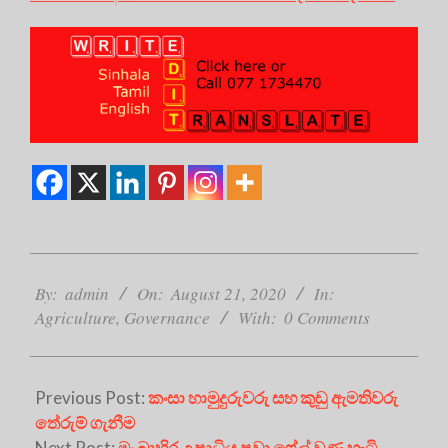
2020-
08-
By:
admin
On:
August 21, 2020
In:
21
Agriculture
,
Governance
With:
0 Comments
Previous Post:
කංසා හාමුදුරුවරු සහ කුඩු ඇමතිවරු
තේරුම් ගැනීම
Next Post:
මං බාහිර උපාධිය පවා ෆේල් වුණ හැටි