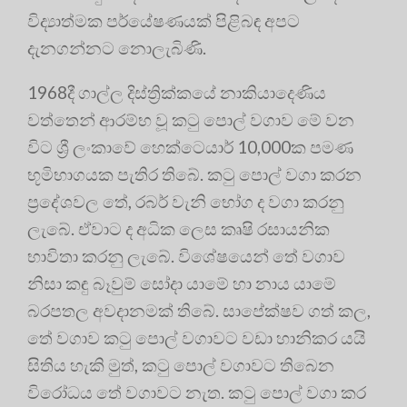
විද්‍යාත්මක පර්යේෂණයක් පිළිබඳ අපට
දැනගන්නට නොලැබිණි.
1968දී ගාල්ල දිස්ත්‍රික්කයේ නාකියාදෙණිය
වත්තෙන් ආරම්භ වූ කටු පොල් වගාව මේ වන
විට ශ්‍රී ලංකාවේ හෙක්ටෙයාර් 10,000ක පමණ
භූමිභාගයක පැතිර තිබේ. කටු පොල් වගා කරන
ප්‍රදේශවල තේ, රබර් වැනි භෝග ද වගා කරනු
ලැබේ. ඒවාට ද අධික ලෙස කෘෂි රසායනික
භාවිතා කරනු ලැබේ. විශේෂයෙන් තේ වගාව
නිසා කඳු බෑවුම් සෝදා යාමේ හා නාය යාමේ
බරපතල අවදානමක් තිබේ. සාපේක්ෂව ගත් කල,
තේ වගාව කටු පොල් වගාවට වඩා හානිකර යයි
සිතිය හැකි මුත්, කටු පොල් වගාවට තිබෙන
විරෝධය තේ වගාවට නැත. කටු පොල් වගා කර