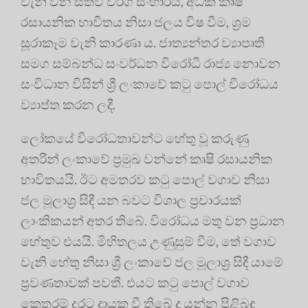
වැනි වන සත්ව වර්ග සංහාරය, අධික කෘෂි
රසායනික භාවිතය නිසා ජලය විෂ වීම, ශ්‍රම
සූරාකෑම වැනි කාරණා ය. ජාත්‍යන්තර ව්‍යාපෘති
සමග සම්බන්ධ සංවර්ධන විරෝධී රාජ්‍ය නොවන
සංවිධාන විසින් ශ්‍රී ලංකාවේ කටු පොල් විරෝධය
ව්‍යාප්ත කරන ලදී.
ලෝකයේ විරෝධතාවන්ට හේතු වූ කරුණු
අතරින් ලංකාවේ ප්‍රමුඛ වන්නේ කෘෂි රසායනික
භාවිතයයි. ඊට අමතරව කටු පොල් වගාව නිසා
ජල මූලාශ්‍ර සිඳී යන බවට විශාල ප්‍රචාරයක්
ලාංකිකයන් අතර තිබේ. විරෝධය මතු වන ප්‍රධාන
හේතුව එයයි. මිහිතලය උණුසුම් වීම, තේ වගාව
වැනි හේතු නිසා ශ්‍රී ලංකාවේ ජල මූලාශ්‍ර සිඳී යාමේ
ප්‍රවණතාවක් පවතී. එයට කටු පොල් වගාව
කෙතරම් දුරට දායක වී තිබේ ද යන්න පිළිබඳ