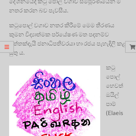
දේශනයේදී කටු පොල් වගාව සම්පූර්ණයෙන් ම
නතර කරන බව පැවසීය.
කටුපොල් වගාව නතර කිරීමේ මෙම තීරණය
කුමන විද්‍යාත්මක පර්යේෂණ මත පදනම්ව
ගත්තක්දැයි ජනාධිපතිවරයා හා රජය පැහැදිලි කළ
යුතු ය.
කටු
පොල්
හෙවත්
ඔයිල්
පාම්
(Elaeis