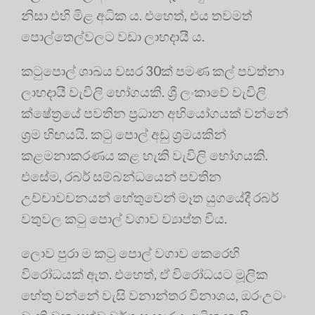
නිසා එහි මිළ අධික ය. එහෙත්, එය තවමත්
පොල්තෙල්වලට වඩා ලාභදායී ය.
කටුපොල් ශාඛය වසර 30ක් පමණ කල් පවත්නා
ලාභදායී වැවිලි භෝගයකි. ශ්‍රී ලංකාවේ වැවිලි
ක්ෂේත්‍රයේ පවතින ප්‍රධාන අභියෝගයක් වන්නේ
ශ්‍රම හිඟයයි. කටු පොල් අඩු ශ්‍රමයකින්
කළමනාකරණය කළ හැකි වැවිලි භෝගයකි.
එසේම, රබර් සම්බන්ධයෙන් පවතින
උච්චාවචනයන් හේතුවෙන් මෑත යුගයේදී රබර්
වතුවල කටු පොල් වගාව ව්‍යාප්ත විය.
ලොව පුරා ම කටු පොල් වගාව කෙරෙහි
විරෝධයක් ඇත. එහෙත්, ඒ විරෝධයට මූලික
හේතු වන්නේ වැසි වනාන්තර විනාශය, ඔරංඋටං