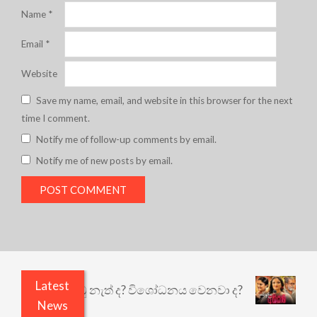
Name
*
Email
*
Website
Save my name, email, and website in this browser for the next
time I comment.
Notify me of follow-up comments by email.
Notify me of new posts by email.
Latest
ි ඇතුළෙයි කුඩු නැත් ද? විශෝධනය වෙනවා ද?
අභිසා
News