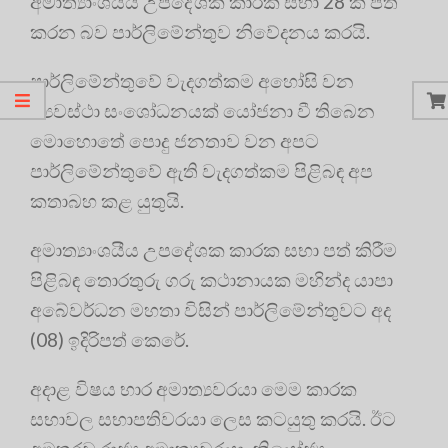
අමාත්‍යාංශයීය උපදේශක කාරක සභා 28 ක් පත්
කරන බව පාර්ලිමේන්තුව නිවේදනය කරයි.
පාර්ලිමේන්තුවේ වැදගත්කම අහෝසි වන
ව්‍යවස්ථා සංශෝධනයක් යෝජනා වී තිබෙන
මොහොතේ පොදු ජනතාව වන අපට
පාර්ලිමේන්තුවේ ඇති වැදගත්කම පිළිබඳ අප
කතාබහ කළ යුතුයි.
අමාත්‍යාංශයීය උපදේශක කාරක සභා පත් කිරීම
පිළිබඳ තොරතුරු ගරු කථානායක මහින්ද යාපා
අබේවර්ධන මහතා විසින් පාර්ලිමේන්තුවට අද
(08) ඉදිරිපත් කෙරේ.
අදාළ විෂය භාර අමාත්‍යවරයා මෙම කාරක
සභාවල සභාපතිවරයා ලෙස කටයුතු කරයි. ඊට