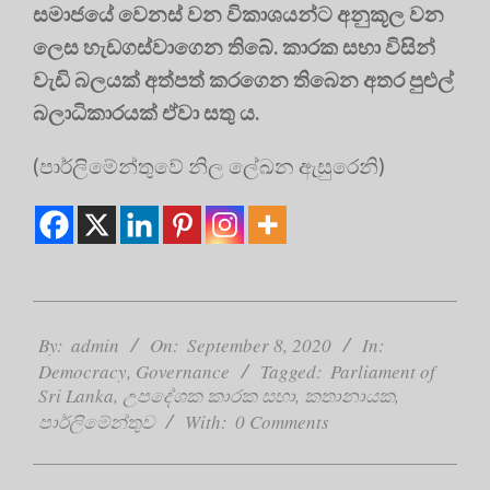
සමාජයේ වෙනස් වන විකාශයන්ට අනුකූල වන
ලෙස හැඩගස්වාගෙන තිබේ. කාරක සභා විසින්
වැඩි බලයක් අත්පත් කරගෙන තිබෙන අතර පුළුල්
බලාධිකාරයක් ඒවා සතු ය.
(පාර්ලිමේන්තුවේ නිල ලේඛන ඇසුරෙනි)
2020-
09-
By:
admin
On:
September 8, 2020
In:
08
Democracy
,
Governance
Tagged:
Parliament of
Sri Lanka
,
උපදේශක කාරක සභා
,
කතානායක
,
පාර්ලිමේන්තුව
With:
0 Comments