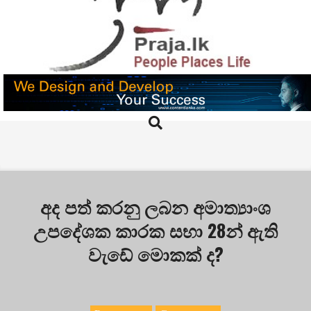
Skip
to
content
PRAJA.LK
Search
Primary
Navigation
Menu
අද පත් කරනු ලබන අමාත්‍යාංශ
උපදේශක කාරක සභා 28න් ඇති
වැඩේ මොකක් ද?