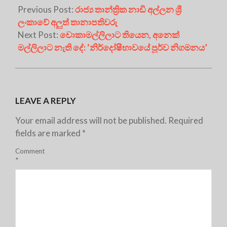
Previous Post:
රාජ්‍ය තාන්ත්‍රික නාඩි අල්ලන ශ්‍රී
ලංකාවේ අලුත් තානාපතිවරු
Next Post:
චොකාමල්ලිලාට තියෙන, අනෙක්
මල්ලිලාට නැති දේ: ‘නිර්දෝෂීභාවයේ පූර්ව නිගමනය’
LEAVE A REPLY
Your email address will not be published.
Required
fields are marked
*
Comment
*