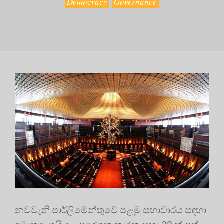
Democracy
Governance
නවවැනි පාර්ලිමේන්තුවේ පළමු සභාවාරය සඳහා