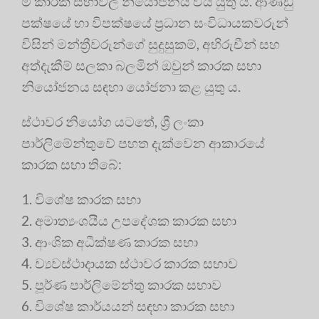
ම කාරක සභාවල නියෝජනය විය යුතු ය. ආණ්ඩු
පක්ෂයේ හා විපක්ෂයේ ප්‍රධාන සංවිධායකවරුන්
විසින් මන්ත්‍රීවරුන්ගේ සුදුසුකම්, අභිරුචීන් සහ
අත්දැකීම් සලකා බලමින් ඔවුන් කාරක සභා
නියෝජනය සඳහා යෝජනා කළ යුතු ය.
ස්ථාවර නියෝග යටතේ, ශ්‍රී ලංකා
පාර්ලිමේන්තුවේ පහත දැක්වෙන ආකාරයේ
කාරක සභා තිබේ:
විශේෂ කාරක සභා
අමාත්‍යංශයීය උපදේශක කාරක සභා
ආංශික අධීක්ෂණ කාරක සභා
ව්‍යවස්ථාදායක ස්ථාවර කාරක සභාව‍
පූර්ණ පාර්ලිමේන්තු කාරක සභාව
විශේෂ කාර්යයන් සඳහා කාරක සභා