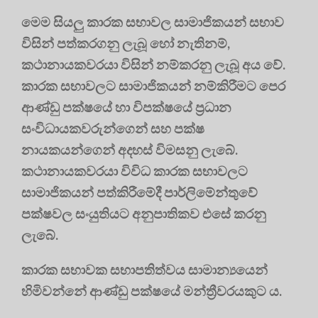
මෙම සියලු කාරක සභාවල සාමාජිකයන් සභාව
විසින් පත්කරගනු ලැබූ හෝ නැතිනම්,
කථානායකවරයා විසින් නම්කරනු ලැබූ අය වේ.
කාරක සභාවලට සාමාජිකයන් නම්කිරීමට පෙර
ආණ්ඩු පක්ෂයේ හා විපක්ෂයේ ප්‍රධාන
සංවිධායකවරුන්ගෙන් සහ පක්ෂ
නායකයන්ගෙන් අදහස් විමසනු ලැබේ.
කථානායකවරයා විවිධ කාරක සභාවලට
සාමාජිකයන් පත්කිරීමේදී පාර්ලිමේන්තුවේ
පක්ෂවල සංයුතියට අනුපාතිකව එසේ කරනු
ලැබේ.
කාරක සභාවක සභාපතිත්වය සාමාන්‍යයෙන්
හිමිවන්නේ ආණ්ඩු පක්ෂයේ මන්ත්‍රීවරයකුට ය.