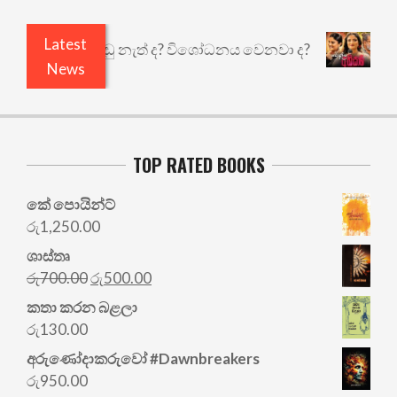
Latest
යි ඇතුළෙයි කුඩු නැත් ද? විශෝධනය වෙනවා ද?
අභිස
News
TOP RATED BOOKS
කේ පොයින්ට්
රු
1,250.00
ශාස්තෘ
Original
Current
රු
700.00
රු
500.00
price
price
කතා කරන බළලා
was:
is:
රු
130.00
රු700.00.
රු500.00.
අරු‍ණෝදාකරුවෝ #Dawnbreakers
රු
950.00