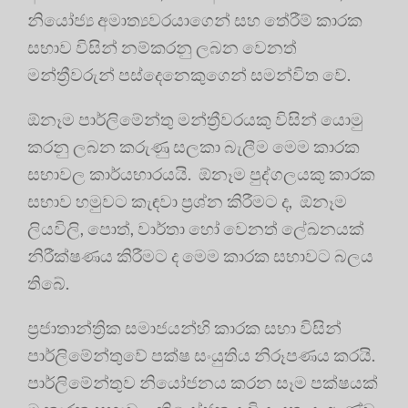
නියෝජ්‍ය අමාත්‍යවරයාගෙන් සහ තේරීම් කාරක
සභාව විසින් නම්කරනු ලබන වෙනත්
මන්ත්‍රීවරුන් පස්දෙනෙකුගෙන් සමන්විත වේ.
ඕනෑම පාර්ලිමේන්තු මන්ත්‍රීවරයකු විසින් යොමු
කරනු ලබන කරුණු සලකා බැලීම මෙම කාරක
සභාවල කාර්යභාරයයි. ඕනෑම පුද්ගලයකු කාරක
සභාව හමුවට කැඳවා ප්‍රශ්න කිරීමට ද, ඕනෑම
ලියවිලි, පොත්, වාර්තා හෝ වෙනත් ලේඛනයක්
නිරීක්ෂණය කිරීමට ද මෙම කාරක සභාවට බලය
තිබේ.
ප්‍රජාතාන්ත්‍රික සමාජයන්හි කාරක සභා විසින්
පාර්ලිමේන්තුවේ පක්ෂ සංයුතිය නිරූපණය කරයි.
පාර්ලිමේන්තුව නියෝජනය කරන සෑම පක්ෂයක්