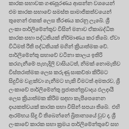
කාරක සභාවක ගණපූරණය ආසන්න වශයෙන්
එම කාරක සභාවේ සමස්ත සාමාජිකත්වයෙන්
තුනෙන් එකක් ලෙස තීරණය කරනු ලැබේ. ශ්‍රී
ලංකා පාර්ලිමේන්තුව විසින් මනාව ඒකාබද්ධිත
කාරක සභා පද්ධතියක් නිර්මාණය කර තිබේ. ඒවා
විධිමත් රීති පද්ධතියක් මගින් ක්‍රියාත්මක වේ.
පාර්ලිමේන්තු සභාවේ වටිනා කාලය ඉතිරි
කරගැනීමේ පැහැදිලි වාසියටත්, නිමක් නොමැතිව
විස්තරාත්මක ලෙස කරුණු සාකච්ඡා කිරීමට
සිදුවීම වළක්වා ගැනීමට හැකි වීමටත් අමතරව, ශ්‍රී
ලංකාවේ පාර්ලිමේන්තු ප්‍රජාතන්ත්‍රවාදය ඵලදායී
ලෙස ක්‍රියාත්මක කිරීම සඳහා කැපීපෙනෙන
දායකත්වයක් කාරක සභා විසින් සපයා තිබේ. එහි
ආරම්භය සිදු වී තිබෙන්නේ බ්‍රිතාන්‍යයේ වුව ද, ශ්‍රී
ලංකාවේ කාරක සභා ක්‍රමය පාර්ලිමේන්තුවේ සහ