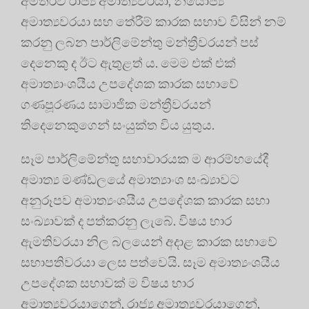
අමතරව රාජ්‍ය අමාත්‍යවරයා, නියෝජ්‍ය
අමාත්‍යවරයා සහ තේරීම් කාරක සභාව විසින් නම්
කරනු ලබන පාර්ලිමේන්තු මන්ත්‍රීවරයන් පස්
දෙනෙකු ද ඊට ඇතුළත්‍ ය. මෙම එක් එක්
අමාත්‍යාංශයීය උපදේශක කාරක සභාවේ
ගණපූරණය සාමාජික මන්ත්‍රීවරයන්
තිදෙනෙකුගෙන් සං‍යුක්ත විය යුතුය.
සෑම පාර්ලිමේන්තු සභාවාරයක ම ආරම්භයේදී
අමාත්‍ය මණ්ඩලයේ අමාත්‍යාංශ සංඛ්‍යාවට
අනුරූපව අමාත්‍යංශයීය උපදේශක කාරක සභා
සංඛ්‍යාවක් ද පත්කරනු ලැබේ. විෂය භාර
ඇමතිවරයා නිල බලයෙන් අදාළ කාරක සභාවේ
සභාපතිවරයා ලෙස පත්වෙයි. සෑම අමාත්‍යංශයීය
උපදේශක සභාවක් ම විෂය භාර
අමාත්‍යවරයාගෙන්, රාජ්‍ය අමාත්‍යවරයාගෙන්,