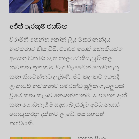
අජිත් පැරකුම් ජයසිංහ
විරාජිනී තෙන්නකෝන් ලියූ මකරානන්දය
නවකතාව කියැවීමි. එතරම් පොත් නොකියවන
අයෙකු වන මා මෑත කාලයේ කියැවූ සිංහල
නවකතා තුනක ම, වැර වෑයමෙන් ගොඩනැගූ
කතා කියවන්නට ලැබිණි. මීට කලකට ඉහතදී
ලංකාවේ නවකතාව සම්බන්ධ මූලික ගැටලුවක්
වූයේ කතා කලාව නොදන්නාකම ය. එහෙත් දැන්
කතා ගොඩනැගීම සඳහා බැරෑරුම් අවධානයක්
යොමු කරනු දක්නට ලැබේ. එය යහපත්
තත්වයකි.
නූතන සිංහල