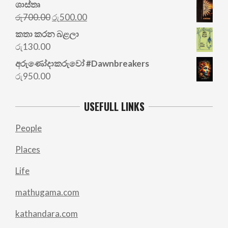
ශාස්තෘ
Original
Current
රු
700.00
රු
500.00
price
price
කතා කරන බළලා
was:
is:
රු
130.00
රු700.00.
රු500.00.
අරු‍ණෝදාකරුවෝ #Dawnbreakers
රු
950.00
USEFULL LINKS
People
Places
Life
mathugama.com
kathandara.com