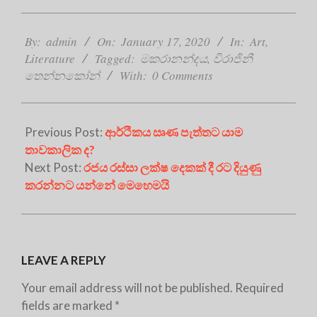
2020-
01-
By:
admin
On:
January 17, 2020
In:
Art
,
17
Literature
Tagged:
මකරානන්දය
,
විරාජිනී
තෙන්නකෝන්
With:
0 Comments
Previous Post:
ආර්ථිකය ඍණ පැත්තට යාම
තාවකාලික ද?
Next Post:
රජය රස්සා ලක්ෂ දෙකක් දී රට දියුණු
කරන්නට යන්නේ මෙහෙමයි
LEAVE A REPLY
Your email address will not be published.
Required
fields are marked
*