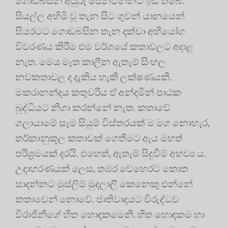
ගොඩබසින අයුරු පෙන්වන්නට ඉඩ තිබේ.
සියල්ල අහිමි වූ තැන සිට ගුවන් යානයෙන්
සියරටට ගොඩබසින තැන දක්වා අභියෝග
විවරණය කිරීම එම වර්ගයේ කතාවලට අදාළ
නැත. මෙය මෑත කාලීන ඇතැම් සිංහල
නවකතාවල ද දැකිය හැකි ලක්ෂණයකි.
මකරානන්දය කතුවරිය ඒ අන්දමින් පාඨක
බුද්ධියට නිගා කරන්නේ නැත. කතාවේ
ගලායාමේ සෑම සියුම් විස්තරයක් ම මග නොහැර,
තර්කානුකූල කතාවක් ගෙතීමට ඇය මහත්
පරිශ්‍රමයක් දරයි. එහෙත්, ඇතැම් සිදුවීම් අභව්‍ය ය.
උදාහරණයක් ලෙස, තඹර වෙහෙරට කොත
සාදන්නට මුස්ලිම් මුදලාලි කෙනෙකු එන්නේ
කතාවෙන් නොවේ. ජාතිවාදයට විරුද්ධව
විරාජිනීගේ හිත හොඳකමෙනි. හිත හොඳකම හා