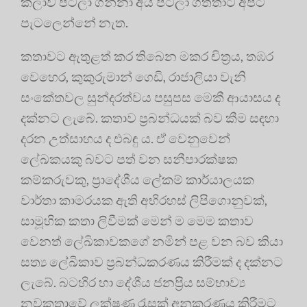
කලාව පටලා ගන්නා අය පටලා ගත්තාට අපට
පැටලෙන්නේ නැත.
කතාවට ඇතුළත් කර තිබෙන මකර චිත්‍රය, තඹර
වෙහෙර, කුකුරුමාන් ගෙඩි, රාජාලියා වැනි
සංකේතවල සුන්දරත්වය පසුපස මෙකී ආයාසය ද
දක්නට ලැබේ. කතාව ප්‍රබන්ධයක් බව කීම සඳහා
දරන උත්සාහය ද එබඳු ය. ඒ වෙනුවෙන්
ලේඛකයකු බවට පත් වන සනීපාරක්ෂක
කම්කරුවකු, ප්‍රාදේශීය ලේකම් කාර්යාලයක
වාර්තා කාමරයක ඇති අභිරහස් ලිපිගොනුවක්,
සාමූහික කතා ලිවීමක් මෙන් ම මෙම කතාව
වෙනත් ලේඛිකාවකගේ නමින් පළ වන බව කියා
සත්‍ය ලේඛිකාව ප්‍රබන්ධකරණය කිරීමක් ද දක්නට
ලැබේ. බටහිර හා දේශීය ජනප්‍රිය සම්භාව්‍ය
නවකතාවේ ලක්ෂණ රැසක් අනුකරණය කිරීමට