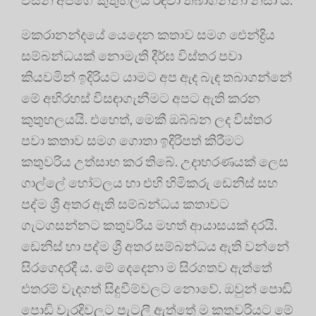
මකරානන්දයේ යෙදෙන කතාව සමග ඓන්ද්‍රිය
සම්බන්ධයක් නොමැති දීර්ඝ විස්තර පවා
කියවමින් ඉදිරියට යාමට අප ඇද බැඳ තබාගන්නේ
මේ අභිරහස් විසඳාගැනීමට අපට ඇති කරන
කුතුහලයයි. එහෙත්, මෙකී ඔබ්බන ලද විස්තර
පවා කතාව සමග ගොතා ඉදිරිපත් කිරීමට
කතුවරිය උත්සාහ කර තිබේ. උදාහරණයක් ලෙස
ගාල්ලේ හෝටලය හා එහි හිමිකරු ඩෙනිස් සහ
පද්ම ශ්‍රී අතර ඇති සම්බන්ධය කතාවට
ගැටගසන්නට කතුවරිය මහත් ආයාසයක් දරයි.
ඩෙනිස් හා පද්ම ශ්‍රී අතර සම්බන්ධය ඇති වන්නේ
සිරගෙදරදී ය. මේ දෙදෙනා ම සිරගතව ඇත්තේ
එතරම් වැදගත් සිදුවීම්වලට නොවේ. ඔවුන් පොඩි
පොඩි වැරදිවලට පැටලී ඇත්තේ ම කතුවරියට මේ