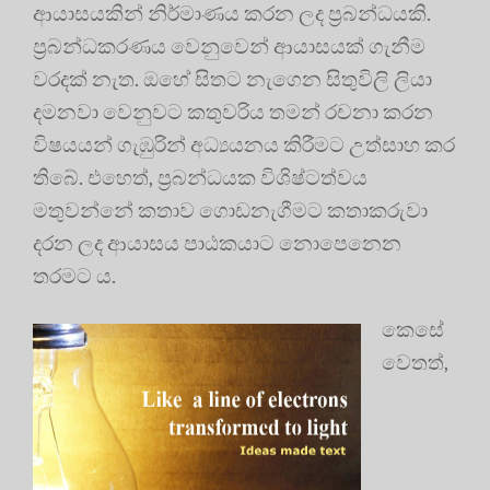
ආයාසයකින් නිර්මාණය කරන ලද ප්‍රබන්ධයකි.
ප්‍රබන්ධකරණය වෙනුවෙන් ආයාසයක් ගැනීම
වරදක් නැත. ඔහේ සිතට නැගෙන සිතුවිලි ලියා
දමනවා වෙනුවට කතුවරිය තමන් රචනා කරන
විෂයයන් ගැඹුරින් අධ්‍යයනය කිරීමට උත්සාහ කර
තිබේ. එහෙත්, ප්‍රබන්ධයක විශිෂ්ටත්වය
මතුවන්නේ කතාව ගොඩනැගීමට කතාකරුවා
දරන ලද ආයාසය පාඨකයාට නොපෙනෙන
තරමට ය.
කෙසේ
වෙතත්,