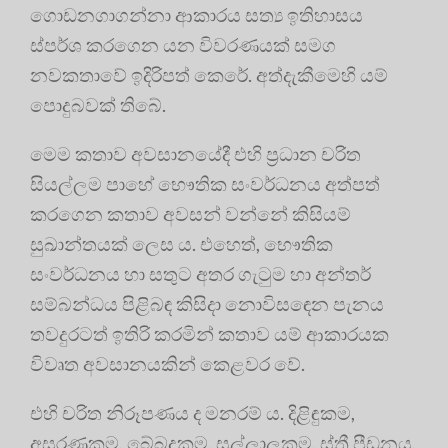
ගොඩනගාගන්නා ආකාරය සත්‍ය ඉතිහාසය
ස්පර්ශ කරගෙන යන විවරණයක් සමග
නවකතාවේ ඉදිරිපත් කෙරේ. අත්දැකීමෙහි යම්
පොදුබවක් තිබේ.
මෙම කතාව අවසානයේදී එහි ප්‍රධාන චරිත
සියල්ලම පාහේ භෞතික සංවර්ධනය අත්පත්
කරගෙන කතාව අවසන් වන්නේ කිසියම්
සුඛාන්තයක් ලෙස ය. එහෙත්, භෞතික
සංවර්ධනය හා සතුට අතර ගැටුම හා අන්තර්
සම්බන්ධය පිළිබඳ කිසිදා නොවිසඳෙන පැනය
තවදුරටත් ඉතිරි කරමින් කතාව යම් ආකාරයක
විවෘත අවසානයකින් කෙළවර වේ.
එහි චරිත නිරූපණය ද මනරම් ය. දිළිඳුකම,
අසරණකම, බේබදුකම, සල්ලාලකම, ස්ත්‍රී පීඩනය,