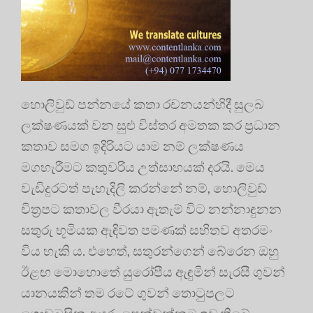
හොලිවුඩ් පන්නයේ කතා රචනයන්හිදී සුලබ
ලක්ෂණයක් වන සුළු විස්තර අමතක කර ප්‍රධාන
කතාව සමග ඉදිරියට යාම නම් ලක්ෂණය
මගහැරීමට කතුවරිය උත්සාහයක් දරයි. මෙය
වැඩිදුරටත් පැහැදිලි කරන්නේ නම්, හොලිවුඩ්
චිත්‍රපට කතාවල වීරයා ඇතැම් විට නන්නාඳුනන
සතුරු භූමියක ඇඳිවත පමණක් සහිතව අතරමං
විය හැකි ය. එහෙත්, සතුරන්ගෙන් බේරෙන ඔහු
ඊළඟ මොහොතේ යුරෝපීය ඇඳුමින් සැරසී ගුවන්
යානයකින් තම රටේ ගුවන් තොටුපලට