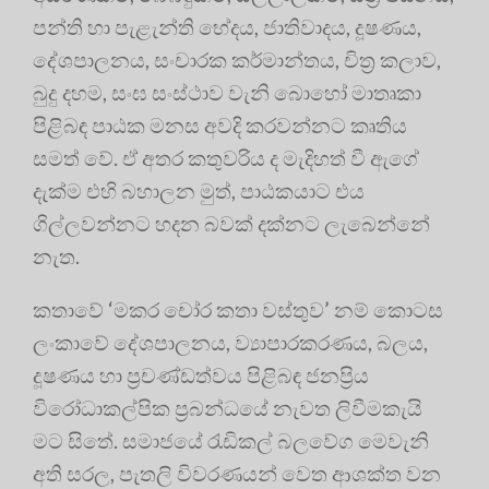
පන්ති හා පැළැන්ති භේදය, ජාතිවාදය, දූෂණය,
දේශපාලනය, සංචාරක කර්මාන්තය, චිත්‍ර කලාව,
බුදු දහම, සංඝ සංස්ථාව වැනි බොහෝ මාතෘකා
පිළිබඳ පාඨක මනස අවදි කරවන්නට කෘතිය
සමත් වේ. ඒ අතර කතුවරිය ද මැදිහත් වී ඇගේ
දැක්ම එහි බහාලන මුත්, පාඨකයාට එය
ගිල්ලවන්නට හදන බවක් දක්නට ලැබෙන්නේ
නැත.
කතාවේ ‘මකර චෝර කතා වස්තුව’ නම් කොටස
ලංකාවේ දේශපාලනය, ව්‍යාපාරකරණය, බලය,
දූෂණය හා ප්‍රචණ්ඩත්වය පිළිබඳ ජනප්‍රිය
විරෝධාකල්පික ප්‍රබන්ධයේ නැවත ලිවීමකැයි
මට සිතේ. සමාජයේ රැඩිකල් බලවේග මෙවැනි
අති සරල, පැතලි විවරණයන් වෙත ආශක්ත වන