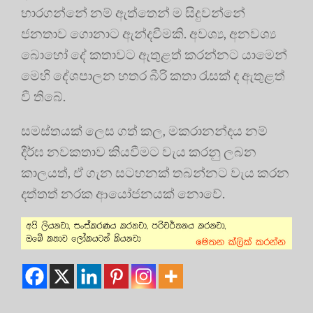
භාරගන්නේ නම් ඇත්තෙන් ම සිදුවන්නේ
ජනතාව ගොනාට ඇන්දවීමකි. අවශ්‍ය, අනවශ්‍ය
බොහෝ දේ කතාවට ඇතුළත් කරන්නට යාමෙන්
මෙහි දේශපාලන හතර බීරි කතා රැසක් ද ඇතුළත්
වී තිබේ.
සමස්තයක් ලෙස ගත් කල, මකරානන්දය නම්
දීර්ඝ නවකතාව කියවීමට වැය කරනු ලබන
කාලයත්, ඒ ගැන සටහනක් තබන්නට වැය කරන
දත්තත් නරක ආයෝජනයක් නොවේ.