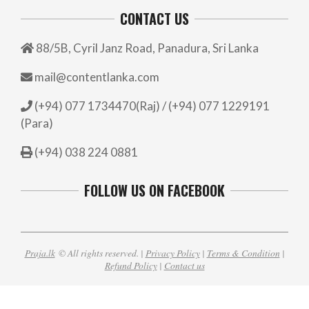
CONTACT US
88/5B, Cyril Janz Road, Panadura, Sri Lanka
mail@contentlanka.com
(+94) 077 1734470(Raj) / (+94) 077 1229191
(Para)
(+94) 038 224 0881
FOLLOW US ON FACEBOOK
Praja.lk
© All rights reserved. |
Privacy Policy
|
Terms & Condition
|
Refund Policy
|
Contact us