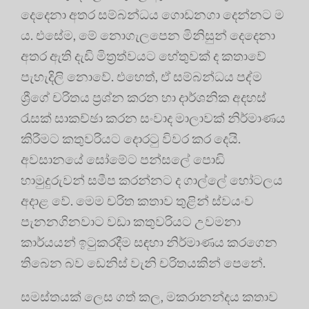
දෙදෙනා අතර සම්බන්ධය ගොඩනගා දෙන්නට ම
ය. එසේම, මේ නොගැලපෙන මිනිසුන් දෙදෙනා
අතර ඇති දැඩි මිත්‍රත්වයට හේතුවක් ද කතාවේ
පැහැදිලි නොවේ. එහෙත්, ඒ සම්බන්ධය පද්ම
ශ්‍රීගේ චරිතය ප්‍රශ්න කරන හා දාර්ශනික අදහස්
රැසක් සාකච්ඡා කරන සංවාද මාලාවක් නිර්මාණය
කිරීමට කතුවරියට දොරටු විවර කර දෙයි.
අවසානයේ සෝමේට පන්සලේ පොඩි
හාමුදුරුවන් සමීප කරන්නට ද ගාල්ලේ හෝටලය
අදාළ වේ. මෙම චරිත කතාව තුළින් ස්වයංව
පැනනගිනවාට වඩා කතුවරියට උවමනා
කාර්යයන් ඉටුකරදීම සඳහා නිර්මාණය කරගෙන
තිබෙන බව ඩෙනිස් වැනි චරිතයකින් පෙනේ.
සමස්තයක් ලෙස ගත් කල, මකරානන්දය කතාව