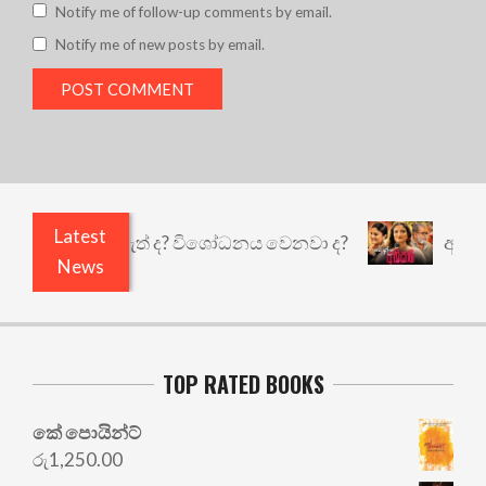
Notify me of follow-up comments by email.
Notify me of new posts by email.
Latest
ළෙයි කුඩු නැත් ද? විශෝධනය වෙනවා ද?
අභිසාරී: 
News
TOP RATED BOOKS
කේ පොයින්ට්
රු
1,250.00