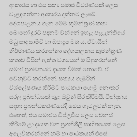
ආකාරය හා එය සත්‍ය සමාජ විවරණයක් ලෙස
වැළඳගන්නා ආකාරය දක්නට ලැබේ.
දේශපාලනය ගැන මෙම කුමන්ත්‍රණ කතා
බොහෝ දුරට පදනම් වන්නේ ඉහළ පැළැන්තියේ
මධු සාද සාමීචි හා ඕපාදූප මත ය. ඒවායින්
නිර්මාණය කරගන්නා දේශපාලනය කුමන්ත්‍රණ
කතාව විසින් ඇත්ත වශයෙන් ම සිදුකරන්නේ
සමාජ ප්‍රගමනයට දායක වීමක් නොවේ. ඒ
වෙනුවට කරන්නේ, සත්‍යය ගැඹුරින්
විශ්ලේෂණය කිරීමට පාඨකයා යොමු නොකර
සරල ප්‍රබන්ධයක් තුළ ඔවුන් සිර කිරීමයි. වින්දනය
සඳහා ප්‍රබන්ධකරණයේදී මෙය ගැටලුවක් නැත.
එහෙත්, එය සමාජය විප්ලවීය ලෙස වෙනස්
කිරීමේ ලා දායක වන ප්‍රගතිශීලී සාහිත්‍යයක් ලෙස
අලෙවිකරන්නේ නම් හා පාඨකයන් එසේ