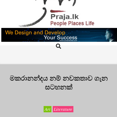
Skip
to
content
PRAJA.LK
Search
Primary
Navigation
Menu
මකරානන්දය නම් නවකතාව ගැන
සටහනක්
Art
Literature