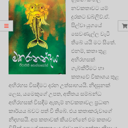
නවකතාවට යම්
දුරකට ඩබ්ලිව්.ඒ.
සිල්වා යුගයේ
සෙවණැල්ල වැටී
තිබේ යයි මට සිතේ.
එනම්, කතා තුළ
අභිරහසක්
ගැබ්කිරීමට හා
කතාවේ විකාශය තුළ
අභිරහස විසඳීමට දරන උත්සාහයයි. නිදසුනක්
ලෙස, යමෙකුගේ උපත, අතීතය සම්බන්ධ
අභිරහසක් විසඳීම ඇතැම් නවකතාවල ප්‍රධාන
කාර්යය බවට පත් වී තිබේ. එය කතාකරුවාගේ
නිදහසයි. අප කතාවක් කියවන්නේ එම කතාව
විසින් අපගේ කුතුහලය රඳවා තබාගන්නා නිසා ය.