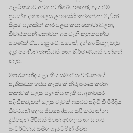
ලේඛිකාවට අවශ්‍යව තිබේ. එහෙත්, ඇය එම
ප්‍රයෝග දක්ෂ ලෙස උපයෝගී කරගන්නා බැවින්
සියුම් සැතකින් කෘර ලෙස කපා කොටා බලන,
විචාරකයන් නොවන අප වැනි කුහකයන්ට
පමණක් ඒවා හසු වේ. එහෙත්, දන්නා සියලු වැඩ
දැමූ පමණින් කෘතියක් මහා නිර්මාණයක් වන්නේ
නැත.
මකරානන්දය ලාංකීය සමාජ සංවර්ධනයේ
පැතිකඩක හරස් කැපුමක් නිරූපණය කරන
කතාවක් ලෙස සැලකිය හැකි ය. අනවසර
පදිංචිකරුවන් ලෙස වැවක් අසබඩ පදිංචි වී මිරිදිය
ධීවරයන් ලෙස ජීවනෝපාය සරි කරගන්නා
දුප්පතුන් පිරිසක් ජීවන අරගලය හා සමාජ
සංවර්ධනය සමග ගැටෙමින් ජීවිත