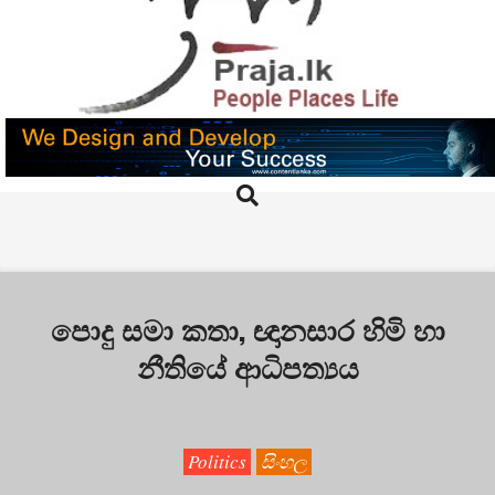
Skip
to
content
PRAJA.LK
Search
Primary
Navigation
Menu
පොදු සමා කතා, ඥානසාර හිමි හා
නීතියේ ආධිපත්‍යය
Politics
සිංහල