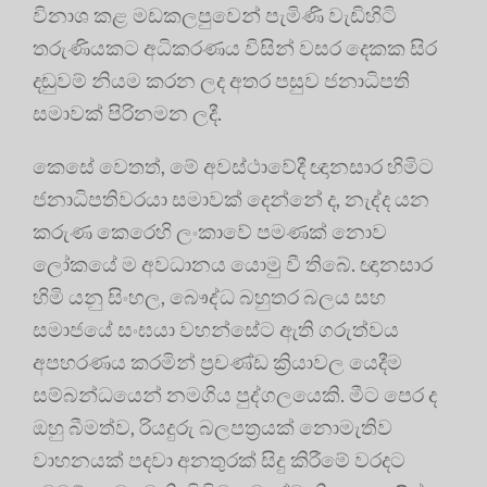
විනාශ කළ මඩකලපුවෙන් පැමිණි වැඩිහිටි
තරුණියකට අධිකරණය විසින් වසර දෙකක සිර
දඬුවම් නියම කරන ලද අතර පසුව ජනාධිපති
සමාවක් පිරිනමන ලදී.
කෙසේ වෙතත්, මේ අවස්ථාවේදී ඥානසාර හිමිට
ජනාධිපතිවරයා සමාවක් දෙන්නේ ද, නැද්ද යන
කරුණ කෙරෙහි ලංකාවේ පමණක් නොව
ලෝකයේ ම අවධානය යොමු වී තිබේ. ඥානසාර
හිමි යනු සිංහල, බෞද්ධ බහුතර බලය සහ
සමාජයේ සංඝයා වහන්සේට ඇති ගරුත්වය
අපහරණය කරමින් ප්‍රචණ්ඩ ක්‍රියාවල යෙදීම
සම්බන්ධයෙන් නමගිය පුද්ගලයෙකි. මීට පෙර ද
ඔහු බීමත්ව, රියදුරු බලපත්‍රයක් නොමැතිව
වාහනයක් පදවා අනතුරක් සිදු කිරීමේ වරදට