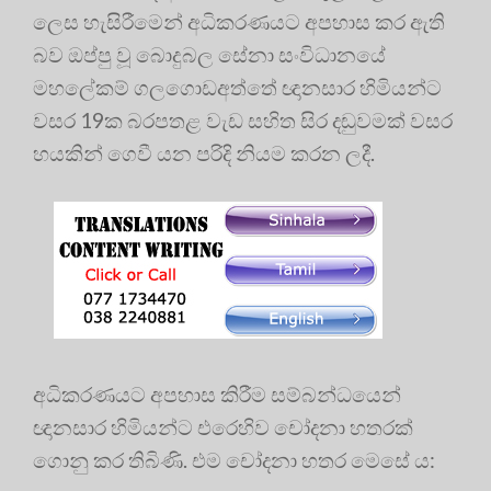
ලෙස හැසිරීමෙන් අධිකරණයට අපහාස කර ඇති
බව ඔප්පු වූ බොදුබල සේනා සංවිධානයේ
මහලේකම් ගලගොඩඅත්තේ ඥානසාර හිමියන්ට
වසර 19ක බරපතළ වැඩ සහිත සිර දඬුවමක් වසර
හයකින් ගෙවී යන පරිදි නියම කරන ලදී.
අධිකරණයට අපහාස කිරීම සම්බන්ධයෙන්
ඥානසාර හිමියන්ට එරෙහිව චෝදනා හතරක්
ගොනු කර තිබිණි. එම චෝදනා හතර මෙසේ ය: