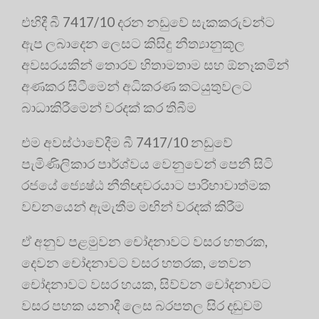
එහිදී බී 7417/10 දරන නඩුවේ සැකකරුවන්ට
ඇප ලබාදෙන ලෙසට කිසිදු නීත්‍යානුකූල
අවසරයකින් තොරව හිතාමතාම සහ ඕනෑකමින්
අණකර සිටීමෙන් අධිකරණ කටයුතුවලට
බාධාකිරීමෙන් වරදක් කර තිබීම
එම අවස්ථාවේදීම බී 7417/10 නඩුවේ
පැමිණිලිකාර පාර්ශ්වය වෙනුවෙන් පෙනී සිටි
රජයේ ජ්‍යෙෂ්ඨ නීතිඥවරයාට පාරිභාවාත්මක
වචනයෙන් ඇමැතීම මඟින් වරදක් කිරීම
ඒ අනුව පළමුවන චෝදනාවට වසර හතරක,
දෙවන චෝදනාවට වසර හතරක, තෙවන
චෝදනාවට වසර හයක, සිව්වන චෝදනාවට
වසර පහක යනාදී ලෙස බරපතල සිර දඬුවම්