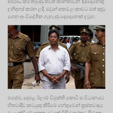
අපරාධ කර තිබුණු තවත් කාන්තාවන් 12දෙනෙකු
ද නිදහස් කරන ලදී. ඔවුන් අතර, ලංකාවට මත් කුඩු
ගෙන ආ විදේශික ගැහැණු දෙදෙනෙක් ද වූහ.
එසේම, දෙමළ ඊලාම් විමුක්ති කොටි සංවිධානයට
හිතවාදීව කටයුතු කිරීමේ හේතුවෙන් ත්‍රස්තවාදය
වැළැක්වීමේ පනත යටතේ විසි වසරකට සිරගත