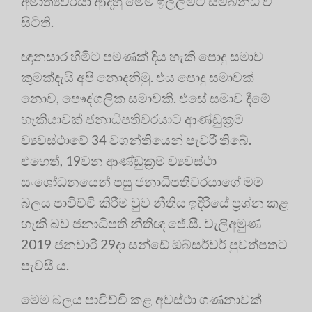
අමාත්‍යවරයා ආදීහු මෙම ඉල්ලීමට සම්බන්ධ වී
සිටිති.
ඥානසාර හිමිට පමණක් දිය හැකි පොදු සමාව
කුමක්දැයි අපි නොදනිමු. එය පොදු සමාවක්
නොව, පෞද්ගලික සමාවකි. එසේ සමාව දීමේ
හැකියාවක් ජනාධිපතිවරයාට ආණ්ඩුක්‍රම
ව්‍යවස්ථාවේ 34 වගන්තියෙන් පැවරී තිබේ.
එහෙත්, 19වන ආණ්ඩුක්‍රම ව්‍යවස්ථා
සංශෝධනයෙන් පසු ජනාධිපතිවරයාගේ මම
බලය පාවිච්චි කිරීම වුව නීතිය ඉදිරියේ ප්‍රශ්න කළ
හැකි බව ජනාධිපති නීතිඥ ජේ.සී. වැලිඅමුණ
2019 ජනවාරි 29දා සන්ඩේ ඔබ්සර්වර් පුවත්පතට
පැවසී ය.
මෙම බලය පාවිච්චි කළ අවස්ථා ගණනාවක්