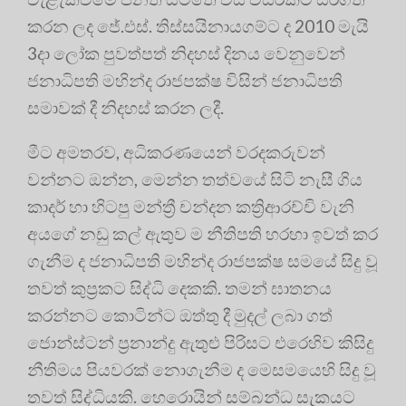
කරන ලද ජේ.එස්. තිස්සයිනායගම්ට ද 2010 මැයි
3දා ලෝක පුවත්පත් නිදහස් දිනය වෙනුවෙන්
ජනාධිපති මහින්ද රාජපක්ෂ විසින් ජනාධිපති
සමාවක් දී නිදහස් කරන ලදී.
මීට අමතරව, අධිකරණයෙන් වරදකරුවන්
වන්නට ඔන්න, මෙන්න තත්වයේ සිටි නැසී ගිය
කාදර් හා හිටපු මන්ත්‍රී චන්දන කත්‍රිආරච්චි වැනි
අයගේ නඩු කල් ඇතුව ම නීතිපති හරහා ඉවත් කර
ගැනීම ද ජනාධිපති මහින්ද රාජපක්ෂ සමයේ සිදු වූ
තවත් කුප්‍රකට සිද්ධි දෙකකි. තමන් ඝාතනය
කරන්නට කොටින්ට ඔත්තු දී මුදල් ලබා ගත්
ජොන්ස්ටන් ප්‍රනාන්දු ඇතුළු පිරිසට එරෙහිව කිසිදු
නීතිමය පියවරක් නොගැනීම ද මෙසමයෙහි සිදු වූ
තවත් සිද්ධියකි. හෙරොයින් සම්බන්ධ සැකයට