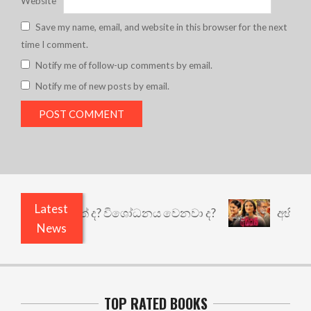
Website
Save my name, email, and website in this browser for the next
time I comment.
Notify me of follow-up comments by email.
Notify me of new posts by email.
Latest
යි කුඩු නැත් ද? විශෝධනය වෙනවා ද?
අභිසාරී: වෙ
News
TOP RATED BOOKS