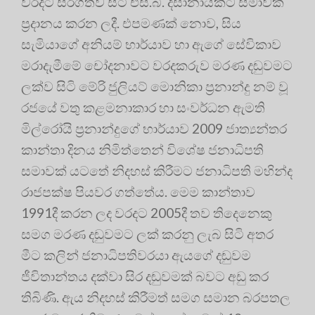
වරදට සිරගතව සිටි එස්.බී. දිසානායකට සමාවක්
ප්‍රදානය කරන ලදී. එපමණක් නොව, සිය
සැමියාගේ අනියම් භාර්යාව හා ඇගේ සේවිකාව
මරාදැමීමේ චෝදනාවට වරදකරුව මරණ දඬුවමට
ලක්ව සිටි මේරි ජුලියට් මොනිකා ප්‍රනාන්දු නම් වූ
රජයේ වතු කළමනාකාර හා සංවර්ධන ඇමති
මිල්රෝයි ප්‍රනාන්දුගේ භාර්යාව 2009 ජාත්‍යන්තර
කාන්තා දිනය නිමිත්තෙන් විශේෂ ජනාධිපති
සමාවක් යටතේ නිදහස් කිරීමට ජනාධිපති මහින්ද
රාජපක්ෂ පියවර ගත්තේය. මෙම කාන්තාව
1991දී කරන ලද වරදට 2005දී තව තිදෙනෙකු
සමග මරණ දඬුවමට ලක් කරනු ලැබ සිටි අතර
මීට කලින් ජනාධිපතිවරයා ඇයගේ දඬුවම
ජීවිතාන්තය දක්වා සිර දඬුවමක් බවට අඩු කර
තිබිණි. ඇය නිදහස් කිරීමත් සමග සමාන බරපතල