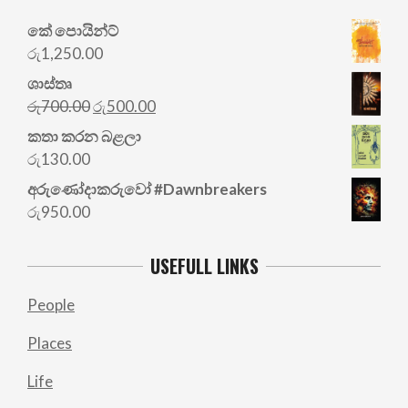
කේ පොයින්ට්
රු
1,250.00
ශාස්තෘ
Original
Current
රු
700.00
රු
500.00
price
price
කතා කරන බළලා
was:
is:
රු
130.00
රු700.00.
රු500.00.
අරු‍ණෝදාකරුවෝ #Dawnbreakers
රු
950.00
USEFULL LINKS
People
Places
Life