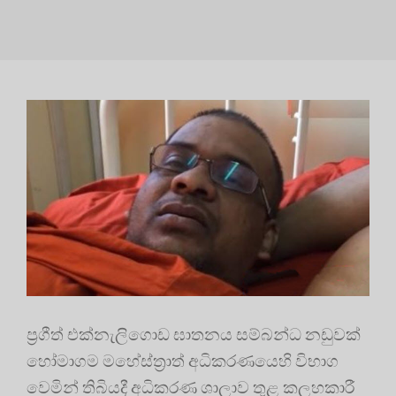
ප්‍රගීත් එක්නැලිගොඩ ඝාතනය සම්බන්ධ නඩුවක්
හෝමාගම මහේස්ත්‍රාත් අධිකරණයෙහි විභාග
වෙමින් තිබියදී අධිකරණ ශාලාව තුළ කලහකාරී