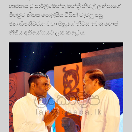
භාජනය වූ පාර්ලිමේන්තු මන්ත්‍රී නිමල් ලන්සාගේ
මීගමුව නිවස පොලිසිය විසින් වැටලූ පසු
ජනාධිපතිවරයා වහා ඔහුගේ නිවස වෙත ගොස්
නීතිය අභියෝගයට ලක් කළේ ය.