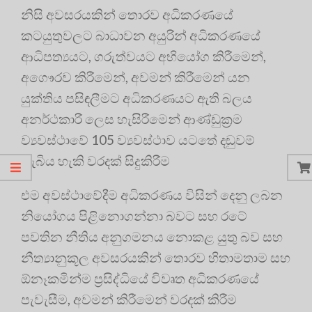
නිසි අවසරයකින් තොරව අධිකරණයේ
කටයුතුවලට බාධාවන අයුරින් අධිකරණයේ
ආධිපත්‍යයට, ගරුත්වයට අභියෝග කිරීමෙන්,
අගෞරව කිරීමෙන්, අවමන් කිරීමෙන් යන
යුක්තිය පසිඳලීමට අධිකරණයට ඇති බලය
අනර්ථකාරී ලෙස හැසිරීමෙන් ආණ්ඩුක්‍රම
ව්‍යවස්ථාවේ 105 ව්‍යවස්ථාව යටතේ දඬුවම්
ලැබිය හැකි වරදක් සිදුකිරීම
එම අවස්ථාවේදීම අධිකරණය විසින් දෙනු ලබන
නියෝගය පිළිනොගන්නා බවට සහ රටේ
පවතින නීතිය අනුගමනය නොකළ යුතු බව සහ
නීත්‍යානුකූල අවසරයකින් තොරව හිතාමතාම සහ
ඕනෑකමින්ම ප්‍රසිද්ධියේ විවෘත අධිකරණයේ
පැවැසීම, අවමන් කිරීමෙන් වරදක් කිරීම