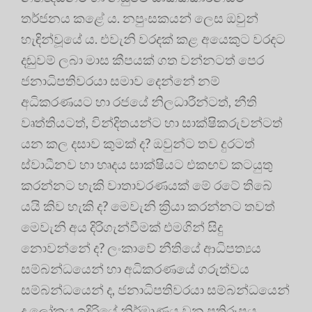
තර්ජනය කළේ ය. නපුංසකයන් ලෙස ඔවුන්
හැඳින්වූයේ ය. එවැනි වරදක් කළ අයෙකුට වරදට
දඬුවම් ලබා මාස කීපයක් ගත වන්නටත් පෙර
ජනාධිපතිවරයා සමාව දෙන්නේ නම්
අධිකරණයට හා රජයේ නිලධාරීන්ටත්, නීති
වෘත්තියටත්, වින්දිතයන්ට හා සාක්ෂිකරුවන්ටත්
යන කල දසාව කුමක් ද? ඔවුන්ට තව දුරටත්
ස්වාධීනව හා හෘදය සාක්ෂියට එකඟව කටයුතු
කරන්නට හැකි වාතාවරණයක් මේ රටේ තිබේ
යයි කිව හැකි ද? මෙවැනි ක්‍රියා කරන්නට තවත්
මෙවැනි අය දිරිගැන්වීමක් එමගින් සිදු
නොවන්නේ ද? ලංකාවේ නීතියේ ආධිපත්‍යය
සම්බන්ධයෙන් හා අධිකරණයේ ගරුත්වය
සම්බන්ධයෙන් ද, ජනාධිපතිවරයා සම්බන්ධයෙන්
ද ලෝකය ඉදිරියේ නිර්මාණය වන ප්‍රතිරූපය