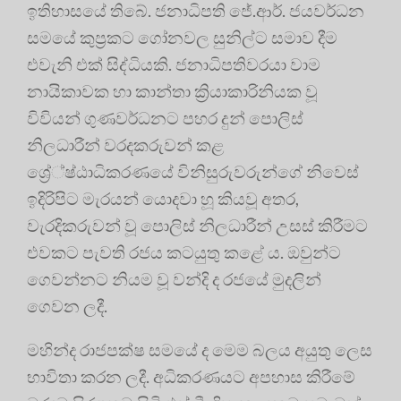
ඉතිහාසයේ තිබේ. ජනාධිපති ජේ.ආර්. ජයවර්ධන
සමයේ කුප්‍රකට ගෝනවල සුනිල්ට සමාව දීම
එවැනි එක් සිද්ධියකි. ජනාධිපතිවරයා වාම
නායිකාවක හා කාන්තා ක්‍රියාකාරිනියක වූ
විවියන් ගුණවර්ධනට පහර දුන් පොලිස්
නිලධාරීන් වරදකරුවන් කළ
ශ්‍රේ්ෂ්ඨාධිකරණයේ විනිසුරුවරුන්ගේ නිවෙස්
ඉදිරිපිට මැරයන් යොදවා හූ කියවූ අතර,
වැරදිකරුවන් වූ පොලිස් නිලධාරීන් උසස් කිරීමට
එවකට පැවති රජය කටයුතු කළේ ය. ඔවුන්ට
ගෙවන්නට නියම වූ වන්දි ද රජයේ මුදලින්
ගෙවන ලදී.
මහින්ද රාජපක්ෂ සමයේ ද මෙම බලය අයුතු ලෙස
භාවිතා කරන ලදී. අධිකරණයට අපහාස කිරීමේ