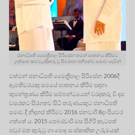
ජනාධිපති මෛත්‍රීපාල සිරිසේන තමන් ඝාතනය කිරීමට
උත්සාහ කර වැරදිකරු වූ සිවරාජා ජනීපන්ට සමාව දෙමින්
වත්මන් ජනාධිපති මෛත්‍රීපාල සිරිසේන 2006දී
ඇමතිවරයකු සමයේ ඝාතනය කිරීම සඳහා
කුමන්ත්‍රණය කිරීම සම්බන්ධයෙන් වරදකරු වී දස
වසරකට සිරගතව සිටි තරුණයකුට ජනාධිපති
සමාව දී නිදහස් කිරීමට 2016 ජනවාරි 8දා පියවර
ගත්තේ ය. 2015 පෙබරවාරි මස සීගිරි කැටපත්
පවුර මත කුරුටු ගා පොදු සංස්කෘතික උරුමයක්