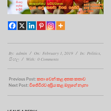
2019-
02-
By:
admin
On:
February 1, 2019
In:
Politics
,
01
සිංහල
With:
0 Comments
Previous Post:
කපා වෙන් කළ අතක කතාව
Next Post:
විජේවීරව අප්‍රිය කළ ඔහුගේ නෑනා