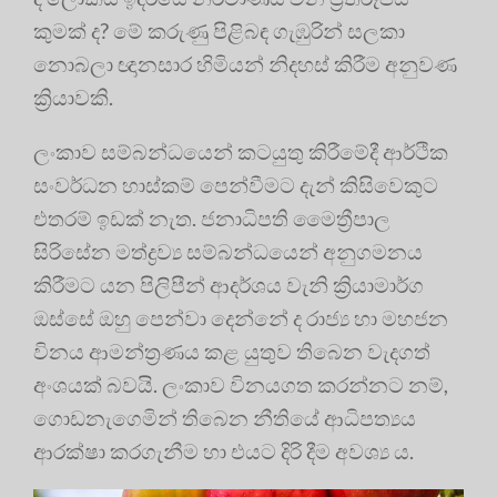
කුමක් ද? මේ කරුණු පිළිබඳ ගැඹුරින් සලකා
නොබලා ඥානසාර හිමියන් නිදහස් කිරීම අනුවණ
ක්‍රියාවකි.
ලංකාව සම්බන්ධයෙන් කටයුතු කිරීමේදී ආර්ථික
සංවර්ධන හාස්කම් පෙන්වීමට දැන් කිසිවෙකුට
එතරම් ඉඩක් නැත. ජනාධිපති මෛත්‍රීපාල
සිරිසේන මත්ද්‍රව්‍ය සම්බන්ධයෙන් අනුගමනය
කිරීමට යන පිලිපීන් ආදර්ශය වැනි ක්‍රියාමාර්ග
ඔස්සේ ඔහු පෙන්වා දෙන්නේ ද රාජ්‍ය හා මහජන
විනය ආමන්ත්‍රණය කළ යුතුව තිබෙන වැදගත්
අංශයක් බවයි. ලංකාව විනයගත කරන්නට නම්,
ගොඩනැගෙමින් තිබෙන නීතියේ ආධිපත්‍යය
ආරක්ෂා කරගැනීම හා එයට දිරි දීම අවශ්‍ය ය.