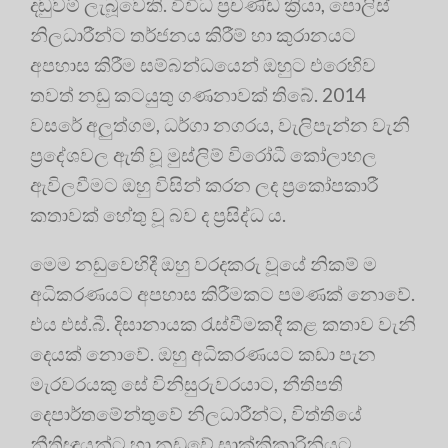
දඬුවම් ලැබූවෙකි. විවිධ ප්‍රචණ්ඩ ක්‍රියා, පොලිස්
නිලධාරීන්ට තර්ජනය කිරීම් හා කුරානයට
අපහාස කිරීම සම්බන්ධයෙන් ඔහුට එරෙහිව
තවත් නඩු කටයුතු ගණනාවක් තිබේ. 2014
වසරේ අලුත්ගම, ධර්ගා නගරය, වැලිපැන්න වැනි
ප්‍රදේශවල ඇති වූ මුස්ලිම් විරෝධී කෝලාහල
ඇවිලවීමට ඔහු විසින් කරන ලද ප්‍රකෝපකාරී
කතාවක් හේතු වූ බව ද ප්‍රසිද්ධ ය.
මෙම නඩුවෙහිදී ඔහු වරදකරු වූයේ නිකම් ම
අධිකරණයට අපහාස කිරීමකට පමණක් නොවේ.
එය එස්.බී. දිසානායක රැස්වීමකදී කළ කතාව වැනි
දෙයක් නොවේ. ඔහු අධිකරණයට කඩා පැන
මැරවරයකු සේ විනිසුරුවරයාට, නීතිපති
දෙපාර්තමේන්තුවේ නිලධාරීන්ට, විත්තියේ
නීතිඥයන්ට හා නඩුවේ සාක්කිකාරිනියට