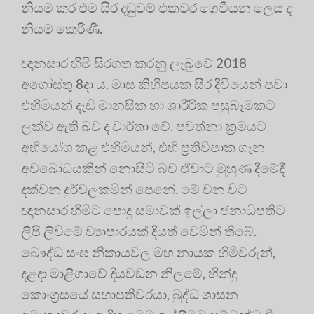
නියම කර එම සිර දඬුවම් එකවර ගෙවීයන ලෙස ද
නියම කෙරිණි.
ඥානසාර හිමි සිරගත කරනු ලැබුවේ 2018
අගෝස්තු 8දා ය. මාස කිහිපයක සිර දිවියෙන් පවා
එහිමියන් දැඩි මානසික හා ශාරීරික පසුබෑමකට
ලක්ව ඇති බව ද වාර්තා වේ. පවත්නා ක්‍රමයට
අභියෝග කළ එහිමියන්, එහි ප්‍රතිවිපාක ගැන
අවබෝධයකින් නොසිටි බව ඒවාට මුහුණ දීමේදී
දක්වන දුර්වලකමින් පෙනේ. මේ වන විට
ඥානසාර හිමිට පොදු සමාවක් ඉල්ලා ජනාධිපතිට
ලිපි ලිවීමේ ව්‍යාපාරයක් දියත් වෙමින් තිබේ.
බෞද්ධ සංඝ නිකායවල මහ නායක හිමිවරුන්,
දළදා මාළිගාවේ දියවඩන නිලමේ, හින්දු
කොංග්‍රසයේ සභාපතිවරයා, බුද්ධ ශාසන