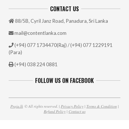
CONTACT US
88/5B, Cyril Janz Road, Panadura, Sri Lanka
mail@contentlanka.com
(+94) 077 1734470(Raj) / (+94) 077 1229191
(Para)
(+94) 038 224 0881
FOLLOW US ON FACEBOOK
Praja.lk
© All rights reserved. |
Privacy Policy
|
Terms & Condition
|
Refund Policy
|
Contact us