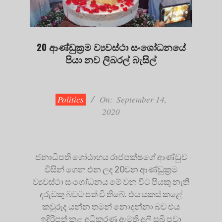
20 ආණ්ඩුක්‍රම ව්‍යවස්ථා සංශෝධනයේ
පියා නව ලිබරල් බැසිල්
2020-
09-
14
Politics
On:
September 14,
2020
ජනාධිපති ගෝඨාභය රාජපක්ෂගේ ආණ්ඩුව
විසින් ගෙන එන ලද 20වන ආණ්ඩුක්‍රම
ව්‍යවස්ථා සංශෝධනය මේ වන විට පියකු නැති
දරුවකු බවට පත් වී තිබේ. එය සකස් කළේ
කවුරුද යන්න තමන් නොදන්නා බව එය
ඉදිරිපත් කළ අධිකරණ ඇමති අලි සබ්‍රි පවා