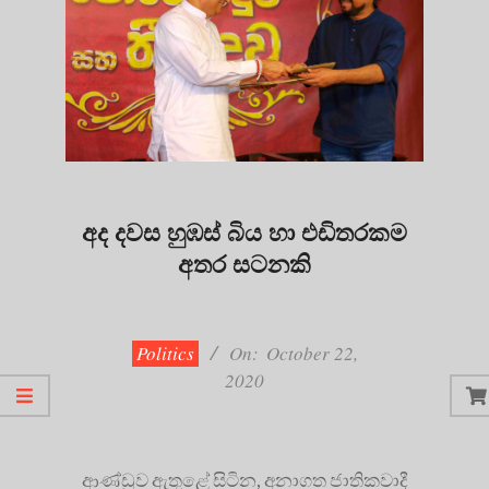
අද දවස හුඹස් බිය හා එඩිතරකම
අතර සටනකි
2020-
10-
22
Politics
On:
October 22,
2020
ආණ්ඩුව ඇතුළේ සිටින, අනාගත ජාතිකවාදී