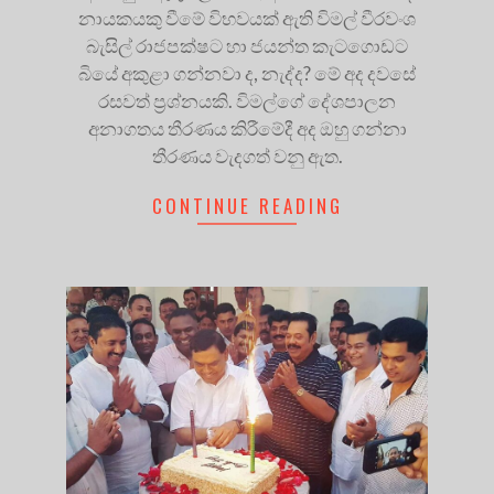
නායකයකු වීමේ විභවයක් ඇති විමල් වීරවංශ
බැසිල් රාජපක්ෂට හා ජයන්ත කැටගොඩට
බියේ අකුළා ගන්නවා ද, නැද්ද? මේ අද දවසේ
රසවත් ප්‍රශ්නයකි. විමල්ගේ දේශපාලන
අනාගතය තීරණය කිරීමේදී අද ඔහු ගන්නා
තීරණය වැදගත් වනු ඇත.
CONTINUE READING