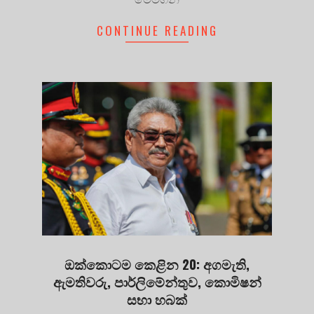
CONTINUE READING
ඔක්කොටම කෙළින 20: අගමැති,
ඇමතිවරු, පාර්ලිමේන්තුව, කොමිෂන්
සභා හබක්