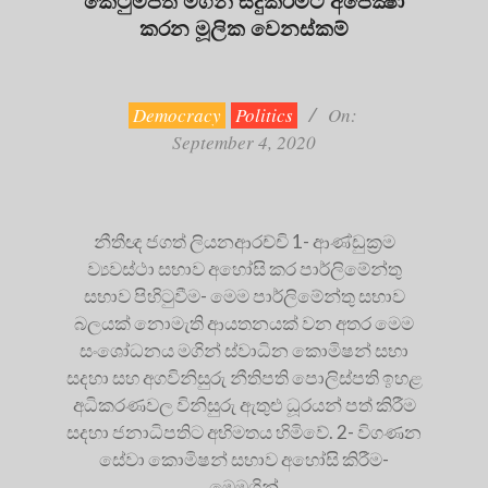
කරන මූලික වෙනස්කම්
2020-
09-
04
Democracy
Politics
On:
September 4, 2020
නීතීඥ ජගත් ලියනආරච්චි 1- ආණ්ඩුක්‍රම
ව්‍යවස්ථා සභාව අහෝසි කර පාර්ලිමේන්තු
සභාව පිහිටුවීම- මෙම පාර්ලිමේන්තු සභාව
බලයක් නොමැති ආයතනයක් වන අතර මෙම
සංශෝධනය මගින් ස්වාධින කොමිෂන් සභා
සදහා සහ අගවිනිසුරු නීතිපති පොලිස්පති ඉහළ
අධිකරණවල විනිසුරු ඇතුළු ධූරයන් පත් කිරීම
සදහා ජනාධිපතිට අභිමතය හිමිවේ. 2- විගණන
සේවා කොමිෂන් සභාව අහෝසි කිරීම-
මෙමගින්