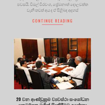
පවසයි. විමල් වීරවංශ, ප්‍රේමනාත් දොලවත්ත
වැනි තවත් අය ද ඒ පිළිබඳ අදහස්
CONTINUE READING
20 වන ආණ්ඩුක්‍රම ව්‍යවස්ථා සංශෝධන
කෙටුම්පත මගින් සිදුකිරීමට අපේක්‍ෂා