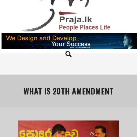
Skip
to
content
PRAJA.LK
Search
Primary
Navigation
Menu
WHAT IS 20TH AMENDMENT