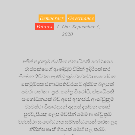
2020-
09-
03
Democracy
Governance
Politics
On:
September 3,
2020
අජිත් පැරකුම් ජයසිංහ ජනාධිපති ගෝඨාභය
රාජපක්ෂගේ ආණ්ඩුව විසින් ඉදිරිපත් කර
තිබෙන 20වන ආණ්ඩුක්‍රම ව්‍යවස්ථා සංශෝධන
කෙටුම්පත ජනාධිපතිවරයාට අසීමිත බලයක්
පවරා ගන්නා, ප්‍රජාතන්ත්‍ර විරෝධී, ඒකාධිපති
සංශෝධනයක් බව අපේ අදහසයි. ආණ්ඩුක්‍රම
ව්‍යවස්ථා විශාරදයන් අදහස් දක්වන තෙක්
පුරවැසියකු ලෙස මවිසින් මෙම ආණ්ඩුක්‍රම
ව්‍යවස්ථා සංශෝධනය සම්බන්ධයෙන් කරන ලද
නිරීක්ෂණ කිහිපයක් මෙහි පළ කරමි.