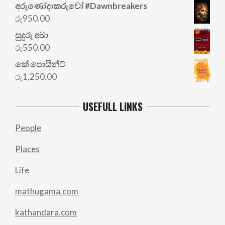
අරු‍ණෝදාකරුවෝ #Dawnbreakers
රු
950.00
සුදුරු අබා
රු
550.00
කේ පොයින්ට්
රු
1,250.00
USEFULL LINKS
People
Places
Life
mathugama.com
kathandara.com