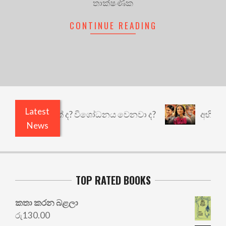
තාක්ෂණික
CONTINUE READING
Latest
ුළෙයි කුඩු නැත් ද? විශෝධනය වෙනවා ද?
අභිසාරී: 
News
TOP RATED BOOKS
කතා කරන බළලා
රු
130.00