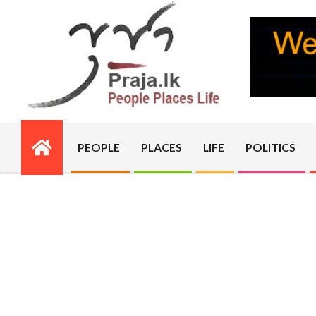
Skip
to
content
PRAJA.LK
PEOPLE
PLACES
LIFE
POLITICS
Primary
Navigation
Menu