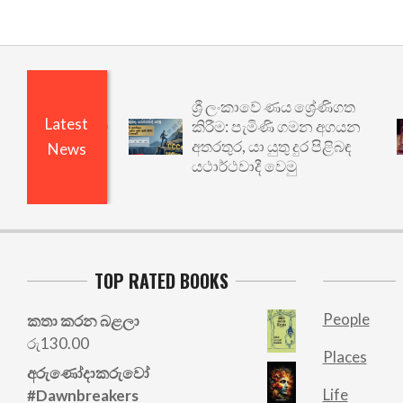
ශ්‍රී ලංකාවේ ණය ශ්‍රේණිගත
Latest
කිරීම: පැමිණි ගමන අගයන
අතරතුර, යා යුතු දුර පිළිබඳ
News
යථාර්ථවාදී වෙමු
TOP RATED BOOKS
People
කතා කරන බළලා
රු
130.00
Places
අරු‍ණෝදාකරුවෝ
Life
#Dawnbreakers