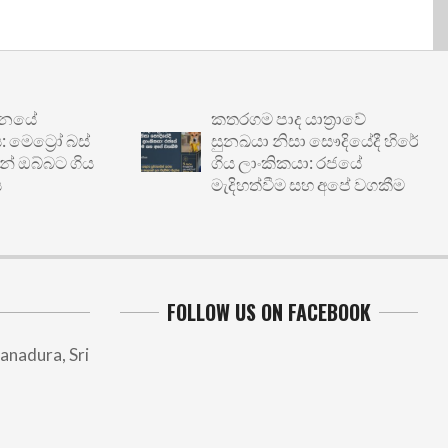
කතරගම පාද යාත්‍රාවේ
රෝ බස්
සුනඛයා නිසා සෞදියේදී හිරේ
්බට ගිය
ගිය ලාංකිකයා: රජයේ
මැදිහත්වීම සහ අපේ වගකීම
FOLLOW US ON FACEBOOK
anadura, Sri