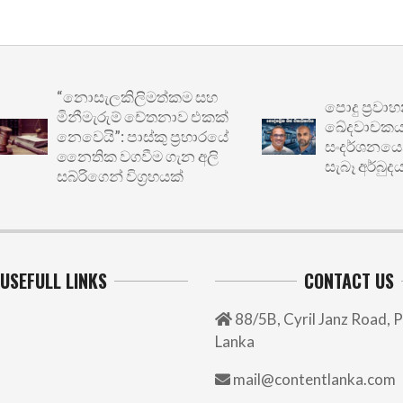
“නොසැලකිලිමත්කම සහ
පොදු ප්‍රවාහනයේ
මිනීමැරුම් චේතනාව එකක්
ඛේදවාචකය: මෙට්‍
නෙවෙයි”: පාස්කු ප්‍රහාරයේ
සංදර්ශනයෙන් ඔබ
නෛතික වගවීම ගැන අලි
සැබෑ අර්බුදය
සබ්රිගෙන් විග්‍රහයක්
USEFULL LINKS
CONTACT US
88/5B, Cyril Janz Road, P
Lanka
mail@contentlanka.com