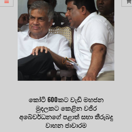
කෝටි 600කට වැඩි මහජන
මුදලකට කෙළින වජිර
අබේවර්ධනගේ පළාත් සභා තීරුබදු
වාහන ජාවාරම