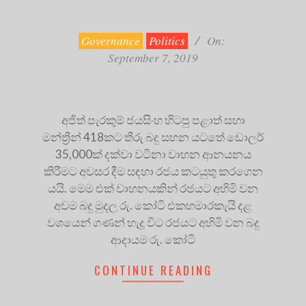
2019-
09-
07
Governance
Politics
On:
September 7, 2019
අජිත් පැරකුම් ජයසිංහ හිටපු පළාත් සභා
මන්ත්‍රීන් 418කට තීරු බදු සහන යටතේ ඩොලර්
35,000ක් දක්වා වටිනා වාහන ආනයනය
කිරීමට අවසර දීම සඳහා රජය කටයුතු කරගෙන
යයි. මෙම එක් වාහනයකින් රජයට අහිමි වන
අවම බදු මුදල රු. කෝටි එකහමාරකැයි දළ
වශයෙන් ගණන් හැදූ විට රජයට අහිමි වන බදු
ආදායම රු. කෝටි
CONTINUE READING