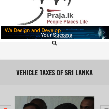
Skip
to
content
PRAJA.LK
Search
Primary
Navigation
Menu
VEHICLE TAXES OF SRI LANKA