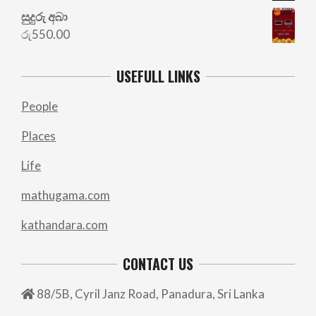
සුදුරු අබා
රු
550.00
USEFULL LINKS
People
Places
Life
mathugama.com
kathandara.com
CONTACT US
88/5B, Cyril Janz Road, Panadura, Sri Lanka