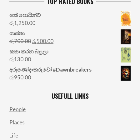
TOP RATED BOOKS
කේ පොයින්ට්
රු
1,250.00
ශාස්තෘ
Original
Current
රු
700.00
රු
500.00
price
price
කතා කරන බළලා
was:
is:
රු
130.00
රු700.00.
රු500.00.
අරු‍ණෝදාකරුවෝ #Dawnbreakers
රු
950.00
USEFULL LINKS
People
Places
Life