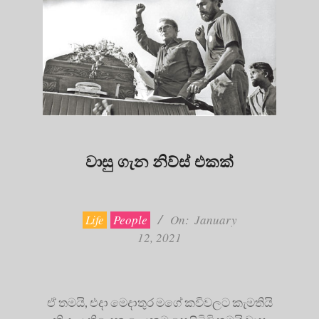
වාසු ගැන නිව්ස් එකක්
2021-
01-
12
Life
People
On:
January
12, 2021
ඒ තමයි, එදා මෙදාතුර මගේ කවිවලට කැමතියි