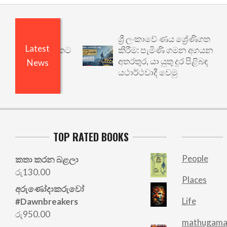
ශ්‍රී ලංකාවේ ණය ශ්‍රේණිගත
Latest
නත් යථාර්ථයකට
කිරීම: පැමිණි ගමන අගයන
අතරතුර, යා යුතු දුර පිළිබඳ
News
යථාර්ථවාදී වෙමු
TOP RATED BOOKS
People
කතා කරන බළලා
රු
130.00
Places
අරු‍ණෝදාකරුවෝ
Life
#Dawnbreakers
රු
950.00
mathugama