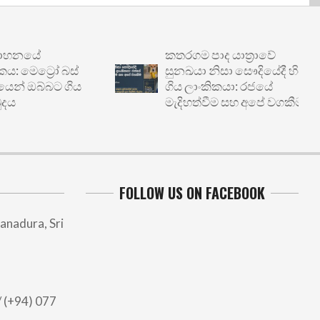
නයේ
කතරගම පාද යාත්‍රාවේ
ට්‍රෝ බස්
සුනඛයා නිසා සෞදියේදී හිරේ
 ඔබ්බට ගිය
ගිය ලාංකිකයා: රජයේ
මැදිහත්වීම සහ අපේ වගකීම
FOLLOW US ON FACEBOOK
anadura, Sri
 (+94) 077