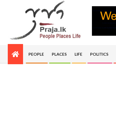
Skip
to
content
PRAJA.LK
PEOPLE
PLACES
LIFE
POLITICS
Primary
Navigation
Menu