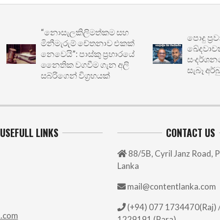
“නොසැලකිලිමත්කම සහ
පොදු ප්‍රවාහ
මිනීමැරුම් චේතනාව එකක්
ඛේදවාචකය: මෙ
නෙවෙයි”: පාස්කු ප්‍රහාරයේ
සංදර්ශනයෙන්
නෛතික වගවීම ගැන අලි
සැබෑ අර්බුදය
සබ්රිගෙන් විග්‍රහයක්
USEFULL LINKS
CONTACT US
88/5B, Cyril Janz Road, P
Lanka
mail@contentlanka.com
(+94) 077 1734470(Raj) /
.com
1229191 (Para)