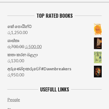
TOP RATED BOOKS
කේ පොයින්ට්
රු
1,250.00
ශාස්තෘ
Original
Current
රු
700.00
රු
500.00
price
price
කතා කරන බළලා
was:
is:
රු
130.00
රු700.00.
රු500.00.
අරු‍ණෝදාකරුවෝ #Dawnbreakers
රු
950.00
USEFULL LINKS
People