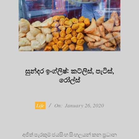
සුන්දර ඉංග්ලිෂ්: කට්ලිස්, පැටිස්,
රෝල්ස්
2020-
01-
26
Life
On:
January 26, 2020
අජිත් පැරකුම් ජයසිංහ සිංහලයන් කන ප්‍රධාන