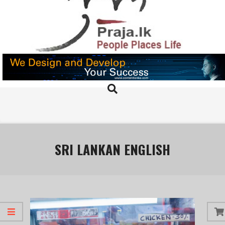
Skip
to
content
PRAJA.LK
Search
Primary
Navigation
Menu
SRI LANKAN ENGLISH