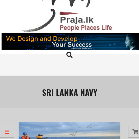
Skip
to
content
PRAJA.LK
Search
Primary
Navigation
Menu
SRI LANKA NAVY