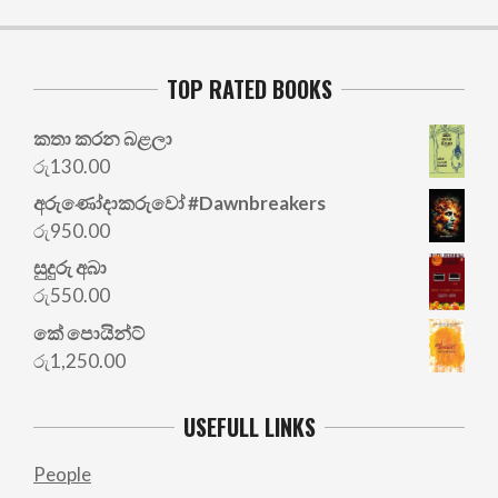
TOP RATED BOOKS
කතා කරන බළලා
රු
130.00
අරු‍ණෝදාකරුවෝ #Dawnbreakers
රු
950.00
සුදුරු අබා
රු
550.00
කේ පොයින්ට්
රු
1,250.00
USEFULL LINKS
People