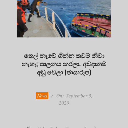
තෙල් නැවේ ගින්න තවම නිවා
නැහැ; පාලනය කරලා. අවදානම
අඩු වෙලා (ඡායාරූප)
2020-
09-
05
News
On:
September 5,
2020