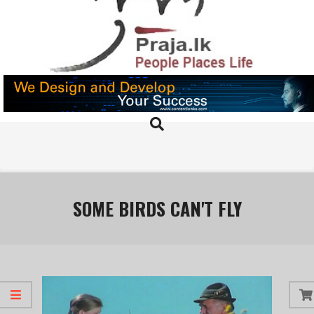
Skip
to
content
PRAJA.LK
Search
Primary
Navigation
Menu
SOME BIRDS CAN'T FLY