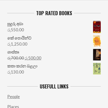
TOP RATED BOOKS
සුදුරු අබා
රු
550.00
කේ පොයින්ට්
රු
1,250.00
ශාස්තෘ
Original
Current
රු
700.00
රු
500.00
price
price
කතා කරන බළලා
was:
is:
රු
130.00
රු700.00.
රු500.00.
USEFULL LINKS
People
Places