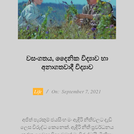
වසංගතය, දෛනික විද්‍යාව හා
අනාගතවාදී විද්‍යාව
2021-
09-
07
Life
On:
September 7, 2021
අජිත් පැරකුම් ජයසිංහ මං ඇඳිරි නීතිවලට දැඩි
ලෙස විරුද්ධ කෙනෙක්. ඇඳිරි නීති ප්‍රවර්ධනය