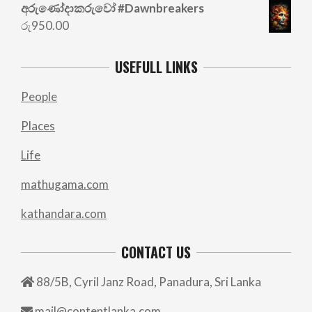
අරු‍ණෝදාකරුවෝ #Dawnbreakers
රු
950.00
USEFULL LINKS
People
Places
Life
mathugama.com
kathandara.com
CONTACT US
88/5B, Cyril Janz Road, Panadura, Sri Lanka
mail@contentlanka.com