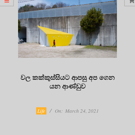
වල කක්කුස්සියට ආපසු අප ගෙන
යන ආණ්ඩුව
2021-
03-
24
Life
On:
March 24, 2021