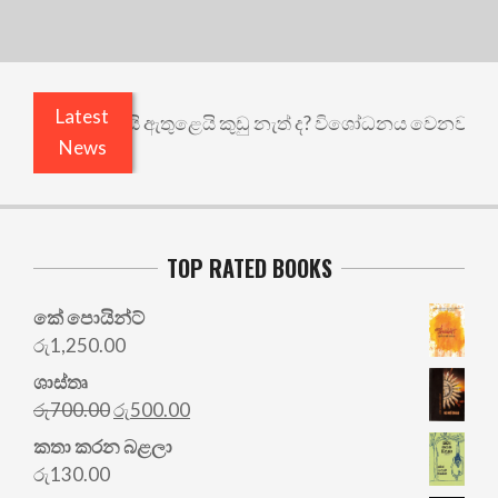
Latest
දැන් එළියෙයි ඇතුළෙයි කුඩු නැත් ද? විශෝධනය වෙනවා ද?
News
TOP RATED BOOKS
කේ පොයින්ට්
රු
1,250.00
ශාස්තෘ
Original
Current
රු
700.00
රු
500.00
price
price
කතා කරන බළලා
was:
is:
රු
130.00
රු700.00.
රු500.00.