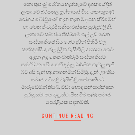
කොකුපණු රෝගය හැත්තෑවේ දශකයේදීත්
ලංකාවේ බරපතල ප්‍රශ්නයක් විය. කොකුපණු
රෝගය බෝවුණේ තැන තැන මළපහ කිරීමෙන්
හා වෙනත් වැරදි සනීපාරක්ෂක පුරුදුවලිනි.
ලංකාවේ සමාජය තිස්බඹේ ගල් උඩ රෙන
සංස්කෘතියේ සිට ගෙට දුරින් පිහිටි වල
කක්කුස්සිය, ජල මුද්‍රිත වැසිකිළිය හරහා ගෙට
ඈඳන ලද තෙත බාත්රූම් සංස්කෘතියට
සංවර්ධනය විය. එහි ද මූලධාර්මික ගැටලු ඇති
බව අපි දැන් හඳුනාගනිමින් සිටිමු. දැන් ලාංකීය
සමාජය වියළි වැසිකිළි සංස්කෘතියට
මාරුවෙමින් තිබේ. වඩා හොඳ සනීපාරක්ෂක
පුරුදු සමාජය තුළ ස්ථාපිත වීම සැබෑ සමාජ
පෙරළියක පදනමකි.
CONTINUE READING