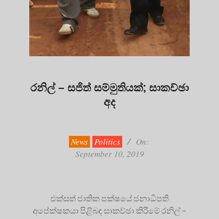
රනිල් – සජිත් සම්මුතියක්; සාකච්ඡා
අද
2019-
09-
10
News
Politics
On:
September 10, 2019
එක්සත් ජාතික පක්ෂයේ ජනාධිපති
අපේක්ෂකයා පිළිබඳ සාකච්ඡා කිරීමේ රනිල් –