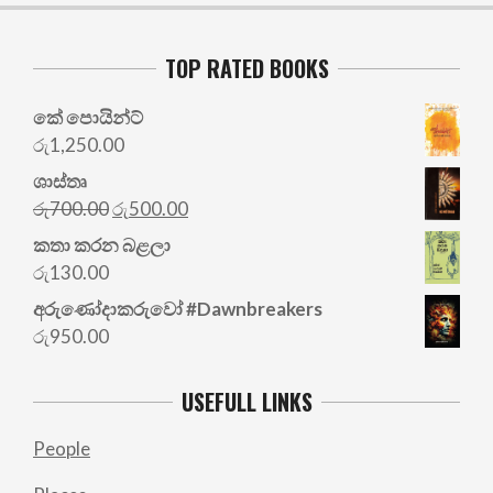
TOP RATED BOOKS
කේ පොයින්ට්
රු
1,250.00
ශාස්තෘ
Original
Current
රු
700.00
රු
500.00
price
price
කතා කරන බළලා
was:
is:
රු
130.00
රු700.00.
රු500.00.
අරු‍ණෝදාකරුවෝ #Dawnbreakers
රු
950.00
USEFULL LINKS
People