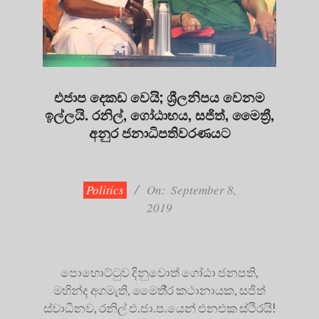
එජාප දෙකඩ වෙයි; ශ්‍රීලනිපය වෙනම
ඉල්ලයි. රනිල්, ගෝඨාභය, සජිත්, මෛත්‍රී,
අනුර ජනාධිපතිවරණයට
2019-
09-
08
Politics
On:
September 8,
2019
පොහොට්ටුව දිනුවොත් ගෝඨා ජනපති,
මහින්ද අගමැති, මෛතී‍්‍ර කථානායක, සජිත්
ස්වාධීනව, රනිල් එ.ජා.ප.යෙන් එනඑක ස්ථිරයි!