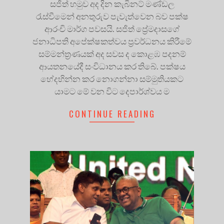
සජිත් හමුව අද දින කැබිනට් මණ්ඩල
රැස්වීමෙන් අනතුරුව පැවැත්වෙන බව පක්ෂ
ආරංචි මාර්ග පවසයි. සජිත් ප්‍රේමදාසගේ
ජනාධිපති අපේක්ෂකත්වය ප්‍රවර්ධනය කිරීමේ
සම්මන්ත්‍රණයක් අද සවස ද කොළඹ පදනම්
ආයතනයේදී සංවිධානය කර තිබේ. පක්ෂය
භේදභින්න කර නොගන්නා සම්මුතියකට
යාමට මේ වන විට දෙපාර්ශ්වය ම
CONTINUE READING