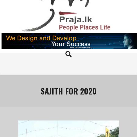
Skip
to
content
PRAJA.LK
Search
Primary
Navigation
Menu
SAJITH FOR 2020