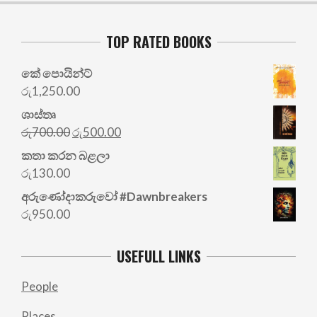
TOP RATED BOOKS
කේ පොයින්ට්
රු
1,250.00
ශාස්තෘ
Original
Current
රු
700.00
රු
500.00
price
price
කතා කරන බළලා
was:
is:
රු
130.00
රු700.00.
රු500.00.
අරු‍ණෝදාකරුවෝ #Dawnbreakers
රු
950.00
USEFULL LINKS
People
Places