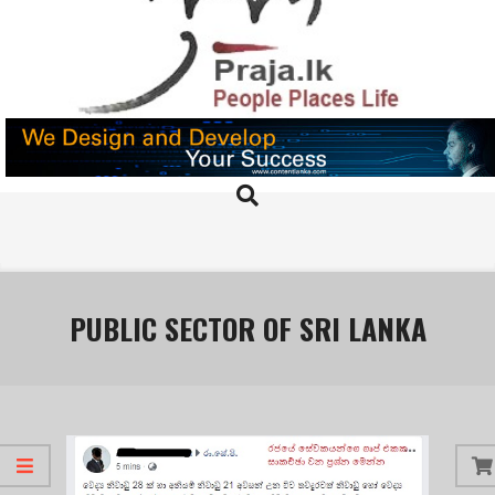
Skip
to
content
PRAJA.LK
Search
Primary
Navigation
Menu
PUBLIC SECTOR OF SRI LANKA