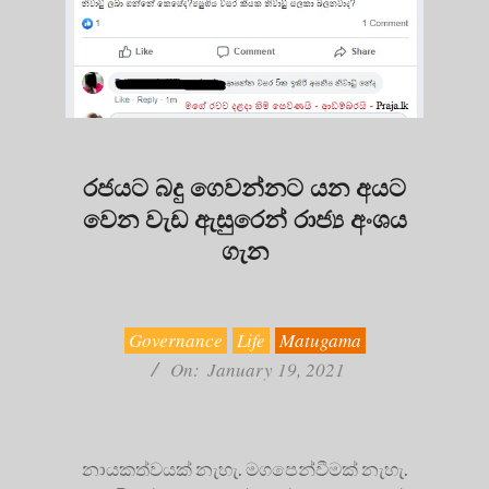
රජයට බදු ගෙවන්නට යන අයට
වෙන වැඩ ඇසුරෙන් රාජ්‍ය අංශය
ගැන
2021-
01-
19
Governance
Life
Matugama
On:
January 19, 2021
නායකත්වයක් නැහැ. මගපෙන්වීමක් නැහැ.