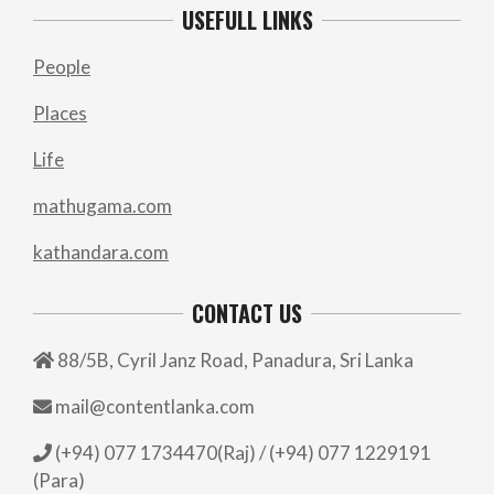
USEFULL LINKS
People
Places
Life
mathugama.com
kathandara.com
CONTACT US
88/5B, Cyril Janz Road, Panadura, Sri Lanka
mail@contentlanka.com
(+94) 077 1734470(Raj) / (+94) 077 1229191
(Para)