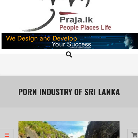
Skip
to
content
PRAJA.LK
Search
Primary
Navigation
Menu
PORN INDUSTRY OF SRI LANKA