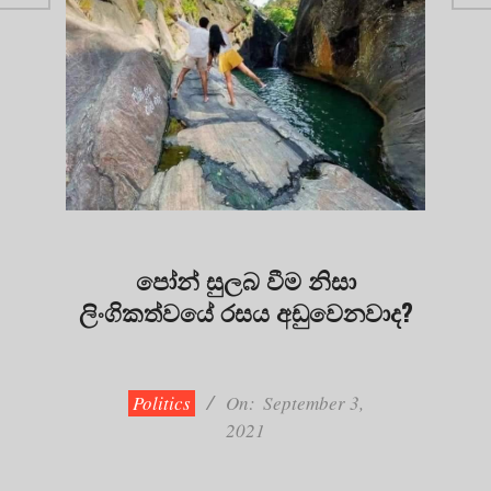
පෝන් සුලබ වීම නිසා
ලිංගිකත්වයේ රසය අඩුවෙනවාද?
2021-
09-
03
Politics
On:
September 3,
2021