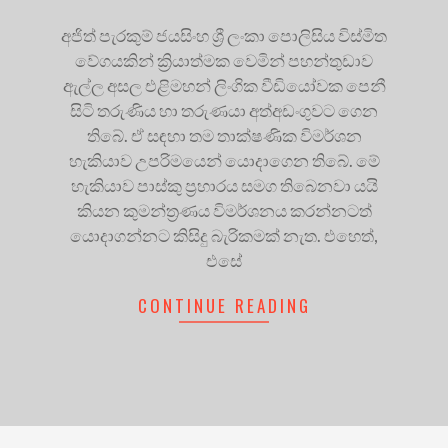
අජිත් පැරකුම් ජයසිංහ ශ්‍රී ලංකා පොලිසිය විස්මිත
වේගයකින් ක්‍රියාත්මක වෙමින් පහන්තුඩාව
ඇල්ල අසල එළිමහන් ලිංගික වීඩියෝවක පෙනී
සිටි තරුණිය හා තරුණයා අත්අඩංගුවට ගෙන
තිබේ. ඒ සඳහා තම තාක්ෂණික විමර්ශන
හැකියාව උපරිමයෙන් යොදාගෙන තිබේ. මේ
හැකියාව පාස්කු ප්‍රහාරය සමග තිබෙනවා යයි
කියන කුමන්ත්‍රණය විමර්ශනය කරන්නටත්
යොදාගන්නට කිසිදු බැරිකමක් නැත. එහෙත්,
එසේ
CONTINUE READING