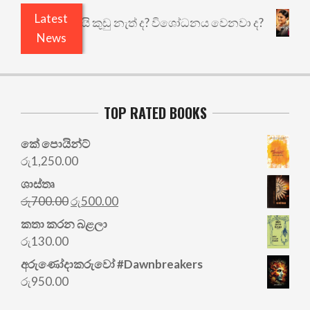
Latest
එළියෙයි ඇතුළෙයි කුඩු නැත් ද? විශෝධනය වෙනවා ද?
News
TOP RATED BOOKS
කේ පොයින්ට්
රු
1,250.00
ශාස්තෘ
Original
Current
රු
700.00
රු
500.00
price
price
කතා කරන බළලා
was:
is:
රු
130.00
රු700.00.
රු500.00.
අරු‍ණෝදාකරුවෝ #Dawnbreakers
රු
950.00