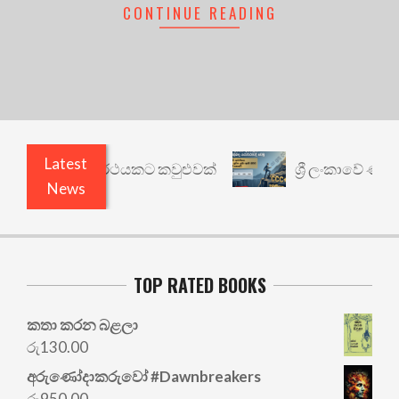
CONTINUE READING
Latest
ාරී: වෙනත් යථාර්ථයකට කවුළුවක්
ශ්‍රී ලංකාවේ ණය ශ
News
TOP RATED BOOKS
කතා කරන බළලා
රු
130.00
අරු‍ණෝදාකරුවෝ #Dawnbreakers
රු
950.00