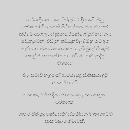
රංජිත් දිසානායක විප්ලවවාදියෙකි. ඔහු
බොහෝ විට පෙනී සිටියේ සමාජය වෙනස්
කිරීමේ අරගලයේ ක්‍රියාධරයන්ගේ සුබසාධනය
වෙනුවෙනි. එවැනි කටයුතුවලදී ඔහු තම අත
ඇති හා තමන්ට සොයාගත හැකි මුදල් වියදම්
කළේ ජනවහරේ එන හැටියට නම් ‘සුද්දා
වගේය.’
ඒ උපමාව හැදුණේ ගැමියා සුදු ජාතිකයා දුටු
ආකාරයෙනි.
එහෙත්, රංජිත් දිසානායක යනු දේශපාලන
චරිතයකි.
‘කළු රංජිත් සුදු මිනිසෙකි’ යයි කියන මාතෘකාවම
සාකච්ඡා තේමාවකි.