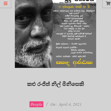
කළු රංජිත් නිල් මිනිසෙකි
2021-
04-
04
People
On:
April 4, 2021