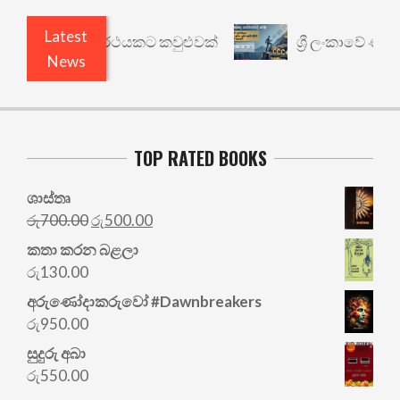
Latest
ාරී: වෙනත් යථාර්ථයකට කවුළුවක්
ශ්‍රී ලංකාවේ ණය ශ
News
TOP RATED BOOKS
ශාස්තෘ
Original
Current
රු
700.00
රු
500.00
price
price
කතා කරන බළලා
was:
is:
රු
130.00
රු700.00.
රු500.00.
අරු‍ණෝදාකරුවෝ #Dawnbreakers
රු
950.00
සුදුරු අබා
රු
550.00