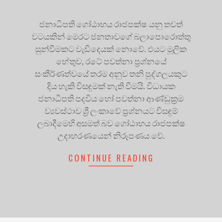
ජනාධිපති ගෝඨාභය රාජපක්ෂ යනු තවත්
වටයකින් මෙරට ජනතාවගේ බලාපොරොත්තු
සුන්වීමකට වැඩිදෙයක් නොවේ. එයට මූලික
හේතුව, රටේ පවත්නා ප්‍රශ්නයේ
සංකීර්ණත්වයේ තරම අනුව තනි පුද්ගලයකුට
දිය හැකි විසඳුමක් නැති වීමයි. විධායක
ජනාධිපති පදවිය හෝ පවත්නා ආණ්ඩුක්‍රම
ව්‍යවස්ථාව ශ්‍රී ලංකාවේ ප්‍රශ්නයට විසඳුම්
ලබාදීමෙහි අසමත් බව ගෝඨාභය රාජපක්ෂ
උදාහරණයෙන් නිරූපණය වේ.
CONTINUE READING