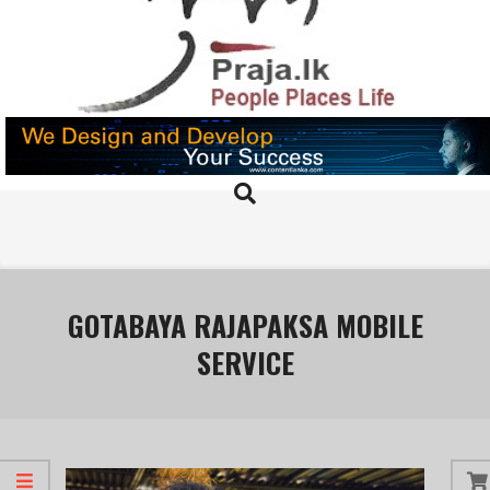
Skip
to
content
PRAJA.LK
Search
Primary
Navigation
Menu
GOTABAYA RAJAPAKSA MOBILE
SERVICE