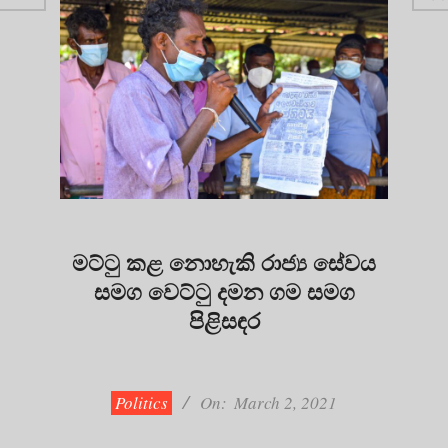
මට්ටු කළ නොහැකි රාජ්‍ය සේවය
සමග වෙට්ටු දමන ගම සමග
පිළිසඳර
2021-
03-
02
Politics
On:
March 2, 2021