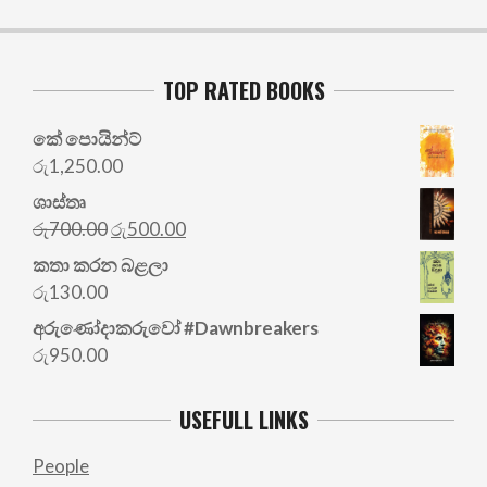
TOP RATED BOOKS
කේ පොයින්ට්
රු
1,250.00
ශාස්තෘ
Original
Current
රු
700.00
රු
500.00
price
price
කතා කරන බළලා
was:
is:
රු
130.00
රු700.00.
රු500.00.
අරු‍ණෝදාකරුවෝ #Dawnbreakers
රු
950.00
USEFULL LINKS
People