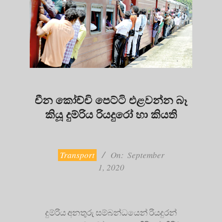
චීන කෝච්චි පෙට්ටි එළවන්න බෑ
කියූ දුම්රිය රියදුරෝ හා කියති
2020-
09-
01
Transport
On:
September
1, 2020
දුම්රිය අනතුරු සම්බන්ධයෙන් රියදුරන්