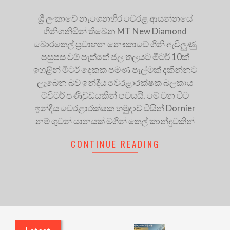
ශ්‍රී ලංකාවේ නැගෙනහිර වෙරළ ආසන්නයේ
ගිනිගනිමින් තිබෙන MT New Diamond
බොරතෙල් ප්‍රවාහන නෞකාවේ ගිනි ඇවිලුණු
පසුපස වම් පැත්තේ ජල තලයට මීටර් 10ක්
ඉහළින් මීටර් දෙකක පමණ පැල්මක් දකින්නට
ලැබෙන බව ඉන්දීය වෙරළාරක්ෂක බලකාය
ට්විටර් පණිවුඩයකින් පවසයි. මේ වන විට
ඉන්දීය වෙරළාරක්ෂක හමුදාව විසින් Dornier
නම් ගුවන් යානයක් මගින් තෙල් කාන්දුවකින්
CONTINUE READING