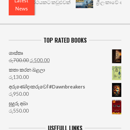
Latest
ාරී: වෙනත් යථාර්ථයකට කවුළුවක්
ශ්‍රී ලංකාවේ ණය ශ
News
TOP RATED BOOKS
ශාස්තෘ
Original
Current
රු
700.00
රු
500.00
price
price
කතා කරන බළලා
was:
is:
රු
130.00
රු700.00.
රු500.00.
අරු‍ණෝදාකරුවෝ #Dawnbreakers
රු
950.00
සුදුරු අබා
රු
550.00
USEFULL LINKS