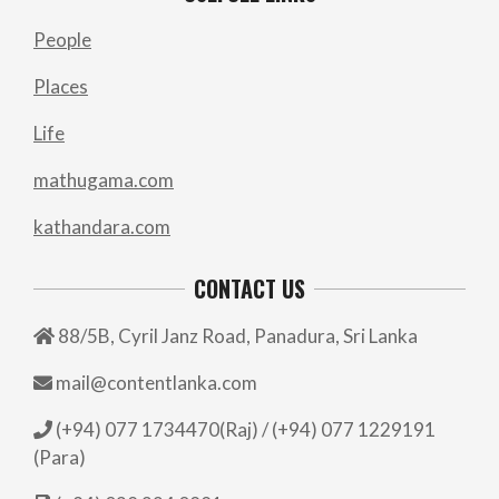
People
Places
Life
mathugama.com
kathandara.com
CONTACT US
88/5B, Cyril Janz Road, Panadura, Sri Lanka
mail@contentlanka.com
(+94) 077 1734470(Raj) / (+94) 077 1229191
(Para)