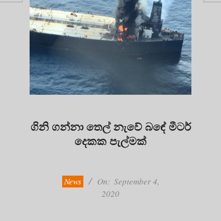
ගිනි ගන්නා තෙල් නැවේ බඳේ මීටර්
දෙකක පැල්මක්
2020-
09-
04
News
On:
September 4,
2020