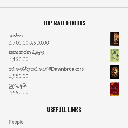
TOP RATED BOOKS
ශාස්තෘ
Original
Current
රු
700.00
රු
500.00
price
price
කතා කරන බළලා
was:
is:
රු
130.00
රු700.00.
රු500.00.
අරු‍ණෝදාකරුවෝ #Dawnbreakers
රු
950.00
සුදුරු අබා
රු
550.00
USEFULL LINKS
People