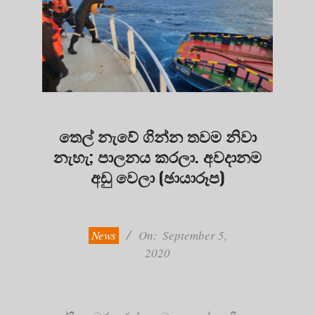
තෙල් නැවේ ගින්න තවම නිවා
නැහැ; පාලනය කරලා. අවදානම
අඩු වෙලා (ඡායාරූප)
2020-
09-
05
News
On:
September 5,
2020