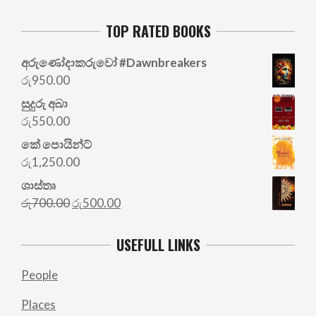
TOP RATED BOOKS
අරු‍ණෝදාකරුවෝ #Dawnbreakers
රු
950.00
සුදුරු අබා
රු
550.00
කේ පොයින්ට්
රු
1,250.00
ශාස්තෘ
Original
Current
රු
700.00
රු
500.00
price
price
was:
is:
USEFULL LINKS
රු700.00.
රු500.00.
People
Places