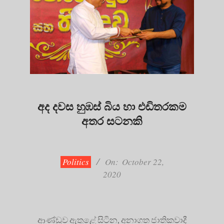
අද දවස හුඹස් බිය හා එඩිතරකම
අතර සටනකි
2020-
10-
22
Politics
On:
October 22,
2020
ආණ්ඩුව ඇතුළේ සිටින, අනාගත ජාතිකවාදී