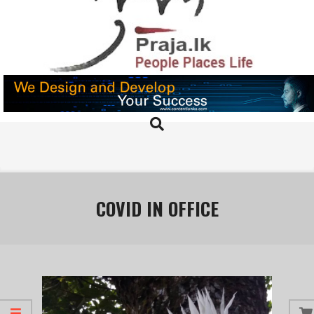
Skip
to
content
PRAJA.LK
Search
Primary
Navigation
Menu
COVID IN OFFICE