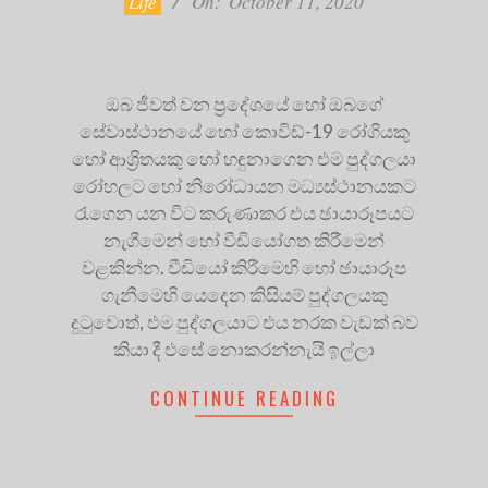
Life
On:
October 11, 2020
ඔබ ජීවත් වන ප්‍රදේශයේ හෝ ඔබගේ
සේවාස්ථානයේ හෝ කොවිඩ්-19 රෝගියකු
හෝ ආශ්‍රිතයකු හෝ හඳුනාගෙන එම පුද්ගලයා
රෝහලට හෝ නිරෝධායන මධ්‍යස්ථානයකට
රැගෙන යන විට කරුණාකර එය ඡායාරූපයට
නැගීමෙන් හෝ වීඩියෝගත කිරීමෙන්
වළකින්න. වීඩියෝ කිරීමෙහි හෝ ඡායාරූප
ගැනීමෙහි යෙදෙන කිසියම් පුද්ගලයකු
දුටුවොත්, එම පුද්ගලයාට එය නරක වැඩක් බව
කියා දී එසේ නොකරන්නැයි ඉල්ලා
CONTINUE READING