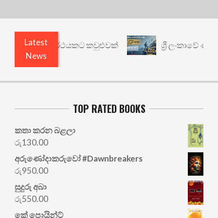
Latest
රී: වෙනත් යථාර්ථයකට කවුළුවක්
ශ්‍රී ලංකාවේ ණය ශ
News
TOP RATED BOOKS
කතා කරන බළලා
රු
130.00
අරු‍ණෝදාකරුවෝ #Dawnbreakers
රු
950.00
සුදුරු අබා
රු
550.00
කේ පොයින්ට්