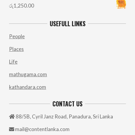
රු
1,250.00
USEFULL LINKS
People
Places
Life
mathugama.com
kathandara.com
CONTACT US
88/5B, Cyril Janz Road, Panadura, Sri Lanka
mail@contentlanka.com