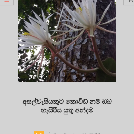
අසල්වැසියකුට කොවිඩ් නම් ඔබ
හැසිරිය යුතු අන්දම
2020-
10-
11