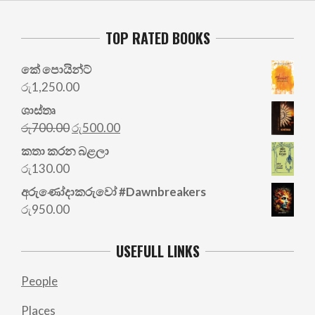
TOP RATED BOOKS
කේ පොයින්ට්
රු
1,250.00
ශාස්තෘ
Original
Current
රු
700.00
රු
500.00
price
price
කතා කරන බළලා
was:
is:
රු
130.00
රු700.00.
රු500.00.
අරු‍ණෝදාකරුවෝ #Dawnbreakers
රු
950.00
USEFULL LINKS
People
Places