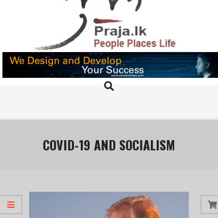
Skip
to
content
PRAJA.LK
Search
Primary
Navigation
Menu
COVID-19 AND SOCIALISM