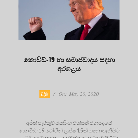
කොවිඩ්-19 හා සමාජවාදය සඳහා
අරගළය
2020-
05-
20
Life
On:
May 20, 2020
අජිත් පැරකුම් ජයසිංහ එක්සත් ජනපදයේ
කොවිඩ්-19 රෝගීන් ලක්ෂ 15ක් හඳුනාගැනීමට