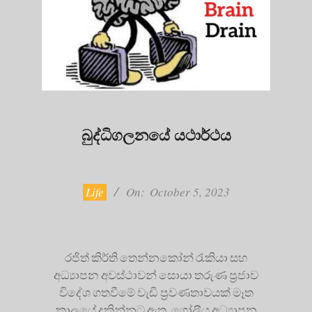
බුද්ධිගලනයේ යථාර්ථය
2023-
10-
05
Life
On:
October 5, 2023
රජිත් කිර්ති තෙන්නකෝන් රැකියා සහ
අධ්‍යාපන අවස්ථාවන් සොයා තරුණ ප්‍රජාව
විදේශ ගතවීමේ වැඩි ප්‍රවණතාවයක් මෑත
කාලයේ දකින්නට ඇත. ගෝලීය අධ්‍යාපන