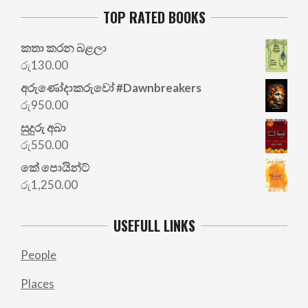
TOP RATED BOOKS
කතා කරන බළලා
රු
130.00
අරු‍ණෝදාකරුවෝ #Dawnbreakers
රු
950.00
සුදුරු අබා
රු
550.00
කේ පොයින්ට්
රු
1,250.00
USEFULL LINKS
People
Places