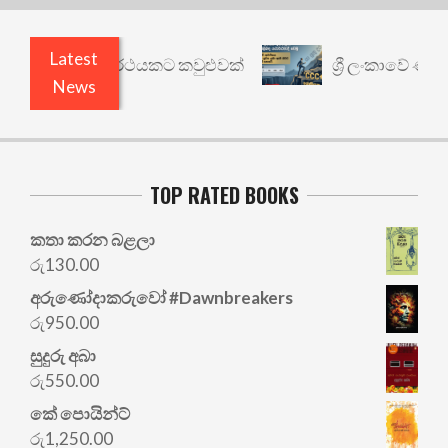
Latest
ාරී: වෙනත් යථාර්ථයකට කවුළුවක්
ශ්‍රී ලංකාවේ ණය ශ
News
TOP RATED BOOKS
කතා කරන බළලා
රු
130.00
අරු‍ණෝදාකරුවෝ #Dawnbreakers
රු
950.00
සුදුරු අබා
රු
550.00
කේ පොයින්ට්
රු
1,250.00