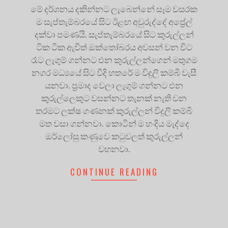
මේ දර්ශනය දකින්නට ලැබෙන්නේ සෑම වසරක
ම සැප්තැම්බරයේ සිට ඊළඟ අවුරුද්දේ අප්‍රේල්
දක්වා පමණයි. සැප්තැම්බරයේ සිට කුරුල්ලන්
ටික ටික ඇවිත් ඔක්තෝබරය අවසන් වන විට
රෑට ලැගුම් ගන්නට එන කුරුල්ලන්ගෙන් මතුගම
නගර මධ්‍යයේ සිට වීදි හතරේ ම විදුලි කම්බි වැසී
යනවා. ප්‍රමාද වෙලා ලැගුම් ගන්නට එන
කුරුල්ලෙකුට වසන්නට තැනක් නැති වන
තරමට ලක්ෂ ගණනක් කුරුල්ලන් විදුලි කම්බි
මත වසා ගන්නවා. කොටින් ම හංදිය මැද්දෙ
ඔර්ලෝසු කණුවෙ කටුවලත් කුරුල්ලන්
වහනවා.
CONTINUE READING