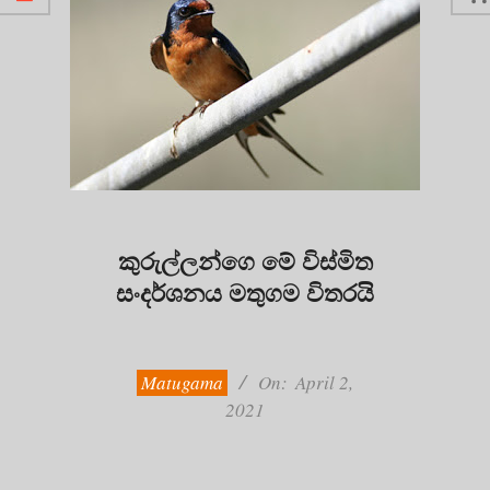
කුරුල්ලන්ගෙ මේ විස්මිත
සංදර්ශනය මතුගම විතරයි
2021-
04-
02
Matugama
On:
April 2,
2021