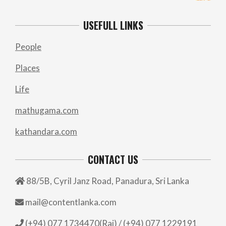
USEFULL LINKS
People
Places
Life
mathugama.com
kathandara.com
CONTACT US
88/5B, Cyril Janz Road, Panadura, Sri Lanka
mail@contentlanka.com
(+94) 077 1734470(Raj) / (+94) 077 1229191