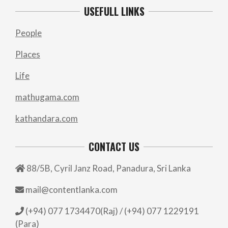
USEFULL LINKS
People
Places
Life
mathugama.com
kathandara.com
CONTACT US
88/5B, Cyril Janz Road, Panadura, Sri Lanka
mail@contentlanka.com
(+94) 077 1734470(Raj) / (+94) 077 1229191
(Para)