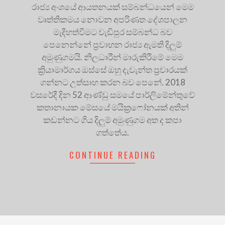
රාජ්‍ය අංශයේ ආයතනයක් සම්බන්ධයෙන් මෙම
වෘත්තිකමය නොවන අපරිණත දේශපාලන
මැදිහත්වීමට වැඩිපුර සම්බන්ධ බව
පෙනෙන්නේ ප්‍රවාහන රාජ්‍ය ඇමති දිලුම්
අමුණුගමයි. නිලධාරීන් මාරුකිරීමේ මෙම
ක්‍රියාමාර්ගය ඔස්සේ ඔහු දැවැන්ත ප්‍රචාරයක්
ගන්නට උත්සාහ කරන බව පෙනේ. 2018
වසරේදී දින 52 ආණ්ඩු සමයේ පාර්ලිමේන්තුවේ
කතානායක මේසයේ මයික්‍රෆෝනයක් අතින්
කඩන්නට ගිය දිලුම් අමුණුගම අත ද කපා
ගත්තේය.
CONTINUE READING