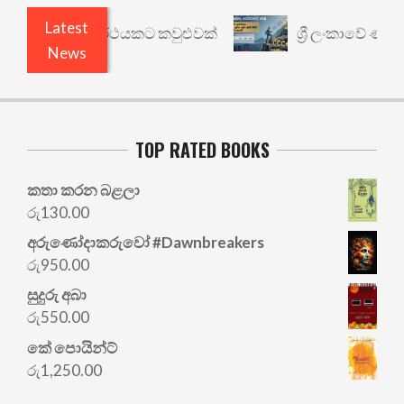
Latest
රී: වෙනත් යථාර්ථයකට කවුළුවක්
ශ්‍රී ලංකාවේ ණය ශ
News
TOP RATED BOOKS
කතා කරන බළලා
රු
130.00
අරු‍ණෝදාකරුවෝ #Dawnbreakers
රු
950.00
සුදුරු අබා
රු
550.00
කේ පොයින්ට්
රු
1,250.00