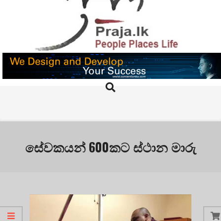
Skip
to
content
PRAJA.LK
Search
Primary
Navigation
Menu
සේවකයන් 600කට ස්ථාන මාරු