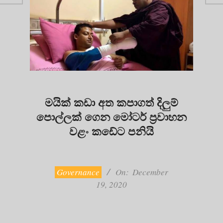
මයික් කඩා අත කපාගත් දිලුම්
පොල්ලක් ගෙන මෝටර් ප්‍රවාහන
වළං කඩේට පනියි
2020-
12-
19
Governance
On:
December
19, 2020