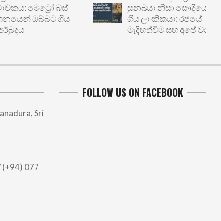
: මෙට්‍රෝ බස්
සුනඛයා නිසා සෞදියේදී හිරේ
ෙන් ඔබ්බට ගිය
ගිය ලාංකිකයා: රජයේ
ුදය
මැදිහත්වීම සහ අපේ වගකීම
FOLLOW US ON FACEBOOK
anadura, Sri
 (+94) 077