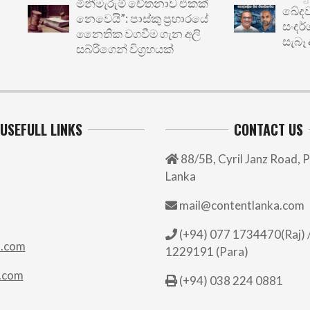
මිනීමැරුම් චේතනාව එකක්
ඛේදවාචකය
නෙවෙයි”: පාස්කු ප්‍රහාරයේ
සංදර්ශනය
නෛතික වගවීම ගැන අලි
සැබෑ අර්බ
සබ්රිගෙන් විග්‍රහයක්
USEFULL LINKS
CONTACT US
88/5B, Cyril Janz Road, P
Lanka
mail@contentlanka.com
(+94) 077 1734470(Raj) /
.com
1229191 (Para)
.com
(+94) 038 224 0881