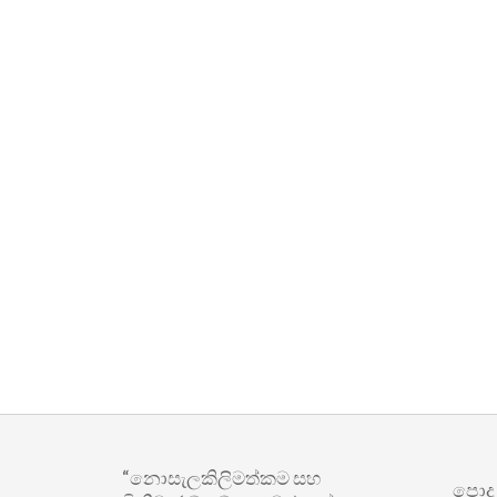
“නොසැලකිලිමත්කම සහ
පොදු ප්‍