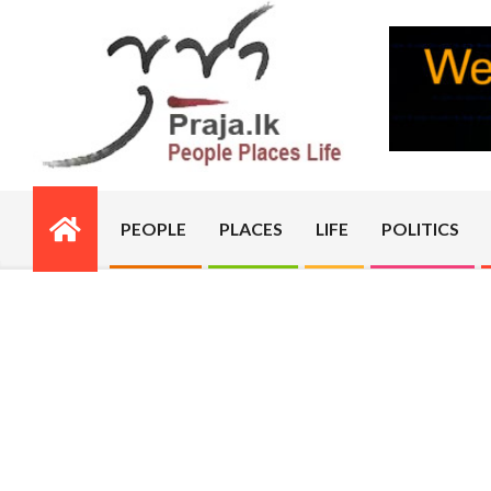
Skip
to
content
PRAJA.LK
PEOPLE
PLACES
LIFE
POLITICS
Primary
Navigation
Menu