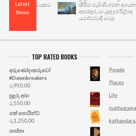
Latest
 වෙනත් යථාර්ථයකට
කිරීම: පැමිණි ගමන අගයන
අතරතුර, යා යුතු දුර පිළිබඳ
News
යථාර්ථවාදී වෙමු
TOP RATED BOOKS
People
අරු‍ණෝදාකරුවෝ
#Dawnbreakers
Places
රු
950.00
Life
සුදුරු අබා
රු
550.00
mathugama
කේ පොයින්ට්
kathandara
රු
1,250.00
ශාස්තෘ