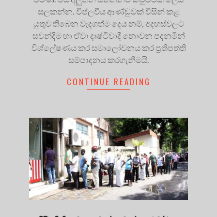
සලකන්න. විප්ලවීය ආණ්ඩුවක් විසින් කළ
යුතුව තිබෙන වැදගත්ම දෙය නම්, අදහස්වලට
සවන්දීම හා ඒවා දෘෂ්ටිවාදී නොවන පදනමින්
විශ්ලේෂණය කර සමාලෝචනය කර ප්‍රතිපත්ති
සම්පාදනය කරගැනීමයි.
CONTINUE READING