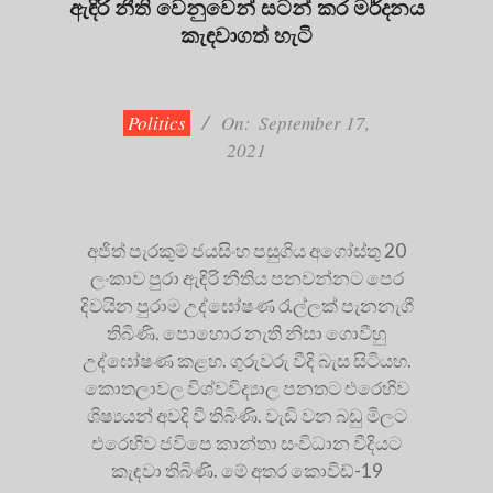
ඇඳිරි නීති වෙනුවෙන් සටන් කර මර්දනය
කැඳවාගත් හැටි
2021-
09-
17
Politics
On:
September 17,
2021
අජිත් පැරකුම් ජයසිංහ පසුගිය අගෝස්තු 20
ලංකාව පුරා ඇඳිරි නීතිය පනවන්නට පෙර
දිවයින පුරාම උද්ඝෝෂණ රැල්ලක් පැනනැගී
තිබිණි. පොහොර නැති නිසා ගොවීහු
උද්ඝෝෂණ කළහ. ගුරුවරු වීදි බැස සිටියහ.
කොතලාවල විශ්වවිද්‍යාල පනතට එරෙහිව
ශිෂ්‍යයන් අවදි වී තිබිණි. වැඩි වන බඩු මිලට
එරෙහිව ජවිපෙ කාන්තා සංවිධාන වීදියට
කැඳවා තිබිණි. මේ අතර කොවිඩ්-19