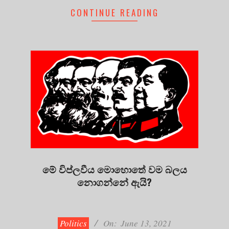
CONTINUE READING
මේ විප්ලවීය මොහොතේ වම බලය
නොගන්නේ ඇයි?
2021-
06-
13
Politics
On:
June 13, 2021