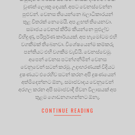
වුණත් ලොකු දෙයක්. අපට වෙනස්වෙන්න
පුළුවන්. වෙනස තියෙන්නෙ බලාධිකාරයන්
තුළ විතරක් නෙමෙයි. අප ළඟත් තියෙනවා.
සමාජය වෙනස් කිරීම කියන්නෙ පුළුල්ව
විහිදුණු, පරිපූර්ණ කාර්යයක්. අප හැමෝටම එහි
වගකීමක් තිබෙනවා. විශේෂයෙන්ම කම්කරු
පන්තියට එහි වගකීම වැඩියි. වෙනස්වෙමු.
අපෙන් වෙනස පටන්ගනිමින් වෙනස
වෙනුවෙන් සටන් කරමු. උදාහරණයක් විදියට
දූෂණයට එරෙහිව සටන් කරන අපි දූෂණයෙන්
අත්මිදෙන්නට ඕනැ. සමාජවාදය වෙනුවෙන්
අරගල කරන අපි සමාජවාදී ජීවන විලාසයක් අප
තුළම ගොඩනගාගන්නට ඕනැ.
CONTINUE READING