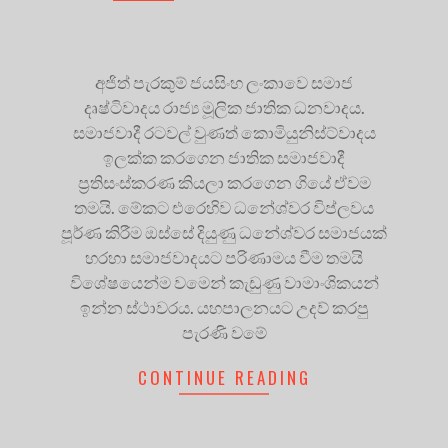
අජිත් පැරකුම් ජයසිංහ ලංකාවෙ සමාජ
දෘෂ්ටිවාදය රාජ්‍ය මූලික ජාතික ධනවාදය.
සමාජවාදී රටවල් වුණත් කොමියුනිස්ට්වාදය
ඉලක්ක කරගෙන ජාතික සමාජවාදී
ප්‍රතිසංස්කරණ කියලා කරගෙන ගියේ ඒවම
තමයි. මේකට එරෙහිව ධනේශ්වර විප්ලවය
පූර්ණ කිරීම ඔස්සේ දියුණු ධනේශ්වර සමාජයක්
හරහා සමාජවාදයට පරිණාමය වීම තමයි
විශේෂයෙන්ම වමෙන් කැඩුණු වාමාංශිකයන්
ඉන්න ස්ථාවරය. යහපාලනයට උදව් කරපු
පැරණි වමේ
CONTINUE READING