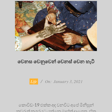
වෙනස වෙනුවෙන් වෙනස් වෙන හැටි
2021-
01-
03
Life
On:
January 3, 2021
කොවිඩ්-19 එක්ක අද වනවිට අපේ මිනිසුන්
කවුරුත් නගරයට යන්නෙ මාස්ක් දාගෙන. ඒක