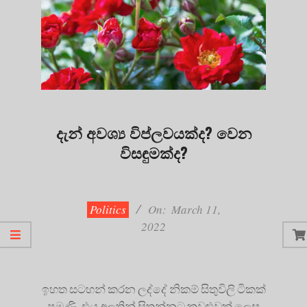
දැන් අවශ්‍ය විප්ලවයක්ද? වෙන
විසඳුමක්ද?
2022-
03-
11
Politics
On:
March 11,
2022
ඉහත සටහන් කරන ලද්දේ නිකම් සිතුවිලි ටිකක්
පමණි. එය අලුතින් සිතන්නට කවුළුවක් ලෙස