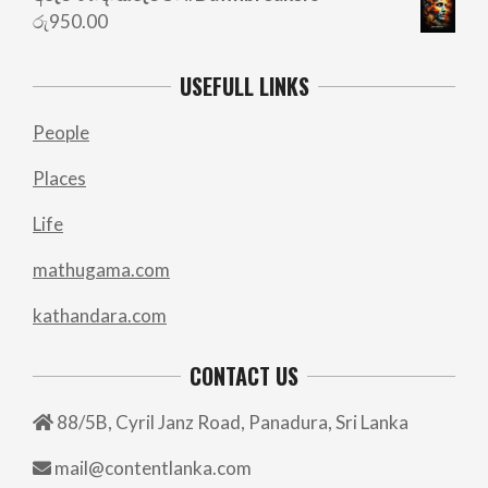
රු
950.00
USEFULL LINKS
People
Places
Life
mathugama.com
kathandara.com
CONTACT US
88/5B, Cyril Janz Road, Panadura, Sri Lanka
mail@contentlanka.com