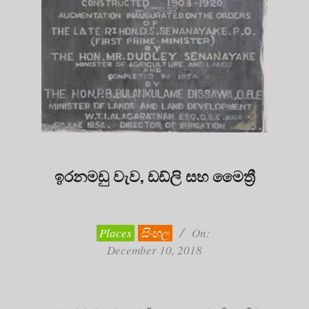
ඉරනමඩු වැව, ඩඩ්ලි සහ මෛත්‍රී
2018-
12-
10
Places
සිංහල
On:
December 10, 2018