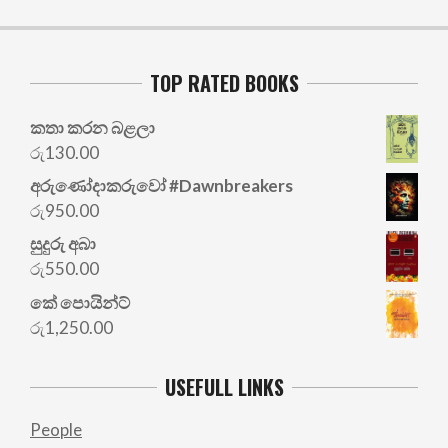
TOP RATED BOOKS
කතා කරන බළලා
රු
130.00
අරු‍ණෝදාකරුවෝ #Dawnbreakers
රු
950.00
සුදුරු අබා
රු
550.00
කේ පොයින්ට්
රු
1,250.00
USEFULL LINKS
People