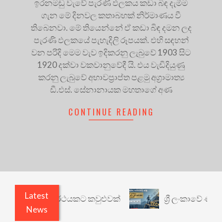
ඉරනමඩු වැවේ පැරණි ඵලකය කඩා බිඳ දැමීම
ගැන මේ දිනවල කතාබහක් නිර්මාණය වී
තිබෙනවා. මේ තියෙන්නේ ඒ කඩා බිඳ දමන ලද
පැරණි ඵලකයේ පැහැදිලි රූපයක්. එහි සඳහන්
වන පරිදි මෙම වැව ඉදිකරනු ලැබුවේ 1903 සිට
1920 දක්වා වකවානුවේදී යි. එය වැඩිදියුණු
කරනු ලැබුවේ අභාවප්‍රාප්ත පළමු අග්‍රාමාත්‍ය
ඩී.එස්. සේනානායක මහතාගේ අණ
CONTINUE READING
Latest
ාරී: වෙනත් යථාර්ථයකට කවුළුවක්
ශ්‍රී ලංකාවේ ණය 
News