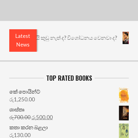
Latest
එළියෙයි ඇතුළෙයි කුඩු නැත් ද? විශෝධනය වෙනවා ද?
News
TOP RATED BOOKS
කේ පොයින්ට්
රු
1,250.00
ශාස්තෘ
Original
Current
රු
700.00
රු
500.00
price
price
කතා කරන බළලා
was:
is:
රු
130.00