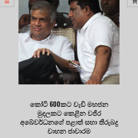
කෝටි 600කට වැඩි මහජන
මුදලකට කෙළින වජිර
අබේවර්ධනගේ පළාත් සභා තීරුබදු
වාහන ජාවාරම