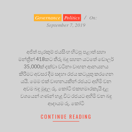
2019-
09-
07
Governance
Politics
On:
September 7, 2019
අජිත් පැරකුම් ජයසිංහ හිටපු පළාත් සභා
මන්ත්‍රීන් 418කට තීරු බදු සහන යටතේ ඩොලර්
35,000ක් දක්වා වටිනා වාහන ආනයනය
කිරීමට අවසර දීම සඳහා රජය කටයුතු කරගෙන
යයි. මෙම එක් වාහනයකින් රජයට අහිමි වන
අවම බදු මුදල රු. කෝටි එකහමාරකැයි දළ
වශයෙන් ගණන් හැදූ විට රජයට අහිමි වන බදු
ආදායම රු. කෝටි
CONTINUE READING