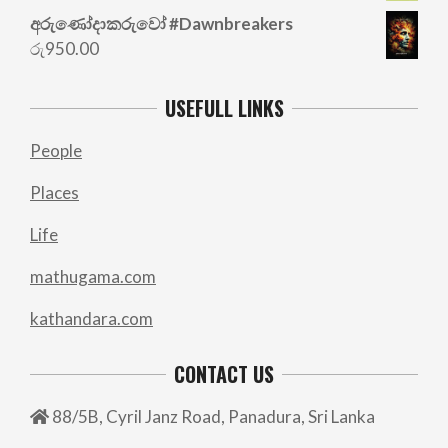
රු700.00.
රු500.00.
අරු‍ණෝදාකරුවෝ #Dawnbreakers
රු
950.00
USEFULL LINKS
People
Places
Life
mathugama.com
kathandara.com
CONTACT US
88/5B, Cyril Janz Road, Panadura, Sri Lanka