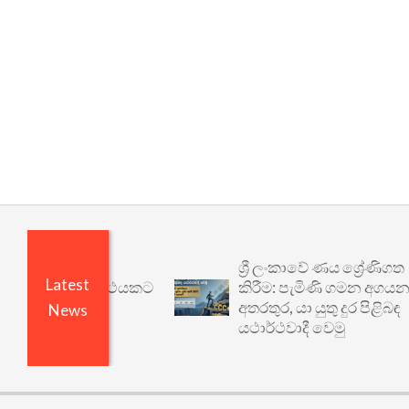
ශ්‍රී ලංකාවේ ණය ශ්‍රේණිගත
Latest
 වෙනත් යථාර්ථයකට
කිරීම: පැමිණි ගමන අගයන
අතරතුර, යා යුතු දුර පිළිබඳ
News
යථාර්ථවාදී වෙමු