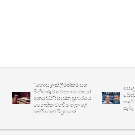
“නොසැලකිලිමත්කම සහ
පොදු ප්‍ර
මිනීමැරුම් චේතනාව එකක්
ඛේදවාචකය:
නෙවෙයි”: පාස්කු ප්‍රහාරයේ
සංදර්ශනයෙ
නෛතික වගවීම ගැන අලි
සැබෑ අර්බු
සබ්රිගෙන් විග්‍රහයක්