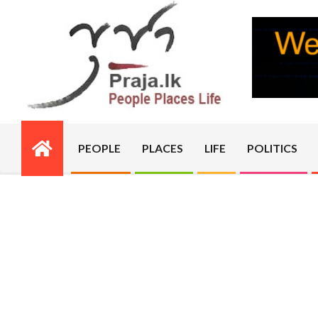
Skip
to
content
PRAJA.LK
PEOPLE
PLACES
LIFE
POLITICS
Primary
Navigation
Menu