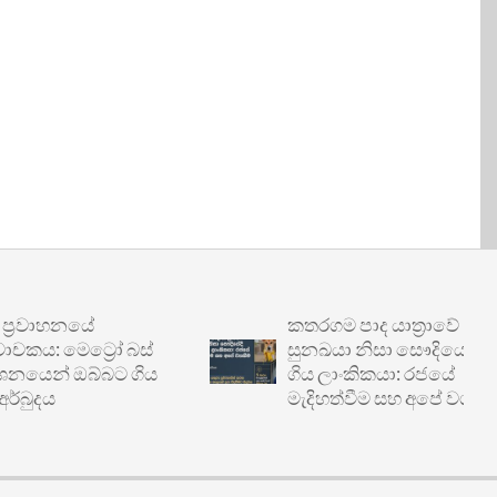
වාහනයේ
කතරගම පාද යාත්‍රාවේ
 මෙට්‍රෝ බස්
සුනඛයා නිසා සෞදියේදී හිරේ
න් ඔබ්බට ගිය
ගිය ලාංකිකයා: රජයේ
දය
මැදිහත්වීම සහ අපේ වගකීම