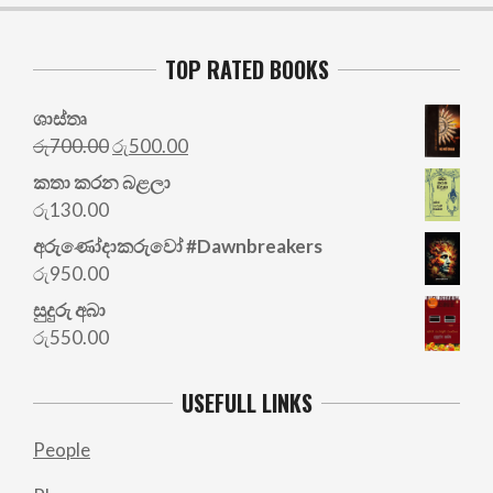
TOP RATED BOOKS
ශාස්තෘ
Original
Current
රු
700.00
රු
500.00
price
price
කතා කරන බළලා
was:
is:
රු
130.00
රු700.00.
රු500.00.
අරු‍ණෝදාකරුවෝ #Dawnbreakers
රු
950.00
සුදුරු අබා
රු
550.00
USEFULL LINKS
People