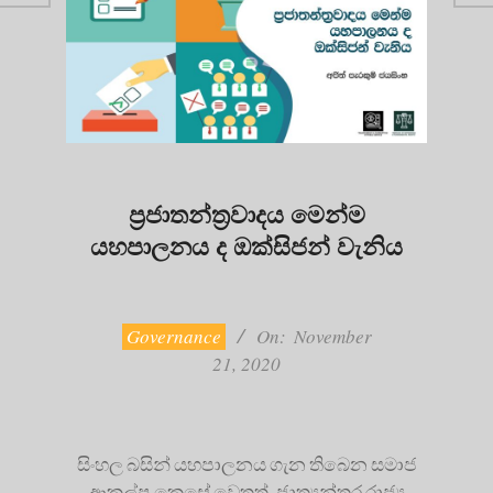
ප්‍රජාතන්ත්‍රවාදය මෙන්ම
යහපාලනය ද ඔක්සිජන් වැනිය
2020-
11-
21
Governance
On:
November
21, 2020
සිංහල බසින් යහපාලනය ගැන තිබෙන සමාජ
ආකල්ප කෙසේ වෙතත්, ජාත්‍යන්තර රාජ්‍ය