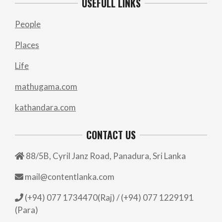
USEFULL LINKS
People
Places
Life
mathugama.com
kathandara.com
CONTACT US
88/5B, Cyril Janz Road, Panadura, Sri Lanka
mail@contentlanka.com
(+94) 077 1734470(Raj) / (+94) 077 1229191
(Para)