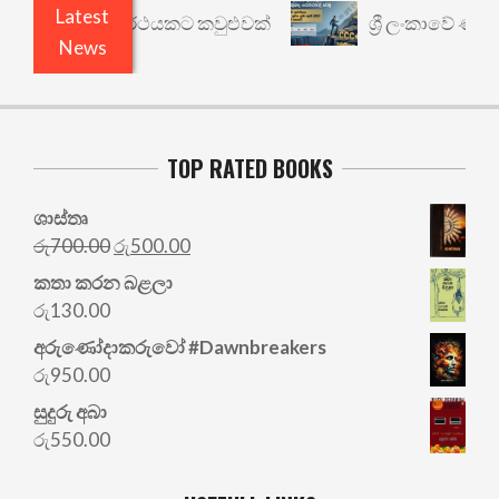
Latest
රී: වෙනත් යථාර්ථයකට කවුළුවක්
ශ්‍රී ලංකාවේ ණය ශ
News
TOP RATED BOOKS
ශාස්තෘ
Original
Current
රු
700.00
රු
500.00
price
price
කතා කරන බළලා
was:
is:
රු
130.00
රු700.00.
රු500.00.
අරු‍ණෝදාකරුවෝ #Dawnbreakers
රු
950.00
සුදුරු අබා
රු
550.00