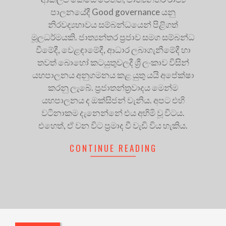
පාලනයේදී Good governance යනු
නිරවද්‍යභාවය සම්බන්ධයෙන් පිළිගත්
මූලධර්මයකි. ජාත්‍යන්තර ප්‍රජාව සමග සම්බන්ධ
වීමේදී, වෙළඳාමේදී, ආධාර ලබාගැනීමේදී හා
තවත් බොහෝ කටයුතුවලදී ශ්‍රී ලංකාව විසින්
යහපාලනය අනුගමනය කළ යුතු යයි අපේක්ෂා
කරනු ලැබේ. ප්‍රජාතන්ත්‍රවාදය මෙන්ම
යහපාලනය ද ඔක්සිජන් වැනිය. අපට එහි
වටිනාකම දැනෙන්නේ එය අහිමි වූ විටය.
එහෙත්, ඒ වන විට ප්‍රමාද වී වැඩි විය හැකිය.
CONTINUE READING