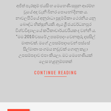
අජිත් පැරකුම් ජයසිංහ මෙහෙණි සසුන ආරම්භ
වූයේ අද වැනි බිනර පොහෝ දිනක ය.
නාවලපිටියේ අනුරාධා සුදම්මිකා ථෙරනිය යනු
බෞද්ධ භික්ෂුනියකි. ඇය ශ්‍රී ජයවර්ධනපුර
විශ්වවිද්‍යාලයේ කථිකාචාර්යවරියක ද වන්නී ය.
“මම 2010 වසරේ උපසම්පදා වෙනතුරු දසසිල්
මාතාවක්. මගේ උපසම්පදාවෙන් පස්සේ
සිල්මාතා සංගමය නඩුවක් ගොනු කළා
උපසම්පදාව එපා කියලා. මට මෙහෙණියක්
ලෙස හැඳුනුම්පතක්
CONTINUE READING