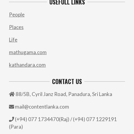
USEFULL LINKS
People
Places
Life
mathugama.com
kathandara.com
CONTACT US
88/5B, Cyril Janz Road, Panadura, Sri Lanka
mail@contentlanka.com
(+94) 077 1734470(Raj) / (+94) 077 1229191
(Para)