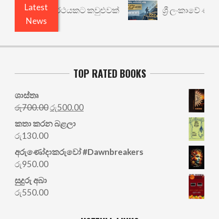
Latest
ාරී: වෙනත් යථාර්ථයකට කවුළුවක්
ශ්‍රී ලංකාවේ ණය ශ
News
TOP RATED BOOKS
ශාස්තෘ
Original
Current
රු
700.00
රු
500.00
price
price
කතා කරන බළලා
was:
is:
රු
130.00
රු700.00.
රු500.00.
අරු‍ණෝදාකරුවෝ #Dawnbreakers
රු
950.00
සුදුරු අබා
රු
550.00