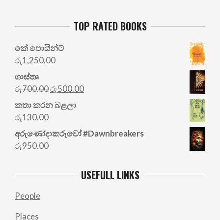
TOP RATED BOOKS
කේ පොයින්ට්
රු
1,250.00
ශාස්තෘ
Original
Current
රු
700.00
රු
500.00
price
price
කතා කරන බළලා
was:
is:
රු
130.00
රු700.00.
රු500.00.
අරු‍ණෝදාකරුවෝ #Dawnbreakers
රු
950.00
USEFULL LINKS
People
Places