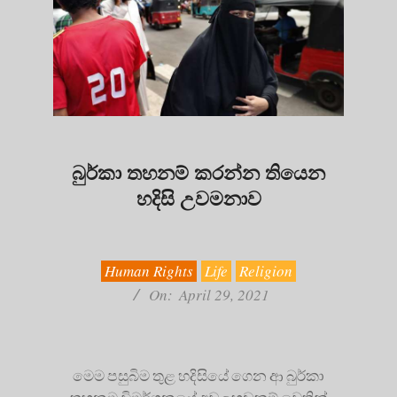
බුර්කා තහනම් කරන්න තියෙන
හදිසි උවමනාව
2021-
04-
29
Human Rights
Life
Religion
On:
April 29, 2021
මෙම පසුබිම තුළ හදිසියේ ගෙන ආ බුර්කා