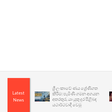
ශ්‍රී ලංකාවේ ණය ශ්‍රේණිගත
Latest
කිරීම: පැමිණි ගමන අගයන
අතරතුර, යා යුතු දුර පිළිබඳ
News
යථාර්ථවාදී වෙමු