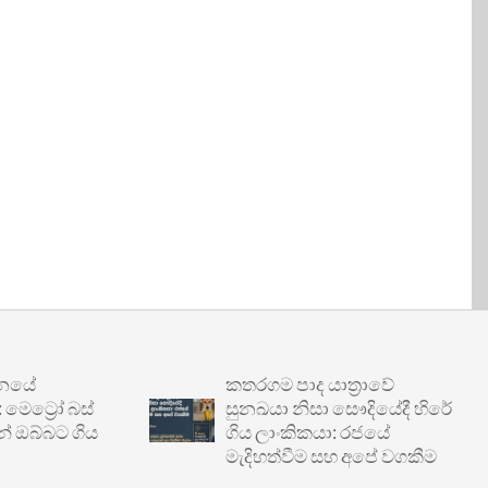
ේ
කතරගම පාද යාත්‍රාවේ
‍රෝ බස්
සුනඛයා නිසා සෞදියේදී හිරේ
්බට ගිය
ගිය ලාංකිකයා: රජයේ
මැදිහත්වීම සහ අපේ වගකීම