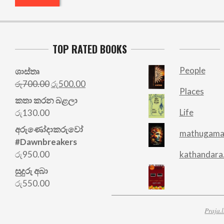
TOP RATED BOOKS
People
ශාස්තෘ
Original
Current
රු
700.00
රු
500.00
Places
price
price
කතා කරන බළලා
was:
is:
Life
රු
130.00
රු700.00.
රු500.00.
අරු‍ණෝදාකරුවෝ
mathugama
#Dawnbreakers
රු
950.00
kathandara
සුදුරු අබා
රු
550.00
Praja.l