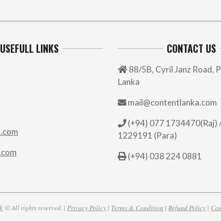
USEFULL LINKS
CONTACT US
88/5B, Cyril Janz Road, P
Lanka
mail@contentlanka.com
(+94) 077 1734470(Raj) /
.com
1229191 (Para)
.com
(+94) 038 224 0881
k
© All rights reserved. |
Privacy Policy
|
Terms & Condition
|
Refund Policy
|
Con