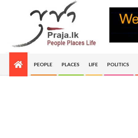
Skip
to
content
PRAJA.LK
PEOPLE
PLACES
LIFE
POLITICS
Primary
Navigation
Menu