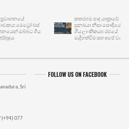
රවාහනයේ
කතරගම පාද යාත්‍රාවේ
: මෙට්‍රෝ බස්
සුනඛයා නිසා සෞදියේදී හිරේ
ෙන් ඔබ්බට ගිය
ගිය ලාංකිකයා: රජයේ
ුදය
මැදිහත්වීම සහ අපේ වගකීම
FOLLOW US ON FACEBOOK
anadura, Sri
 (+94) 077