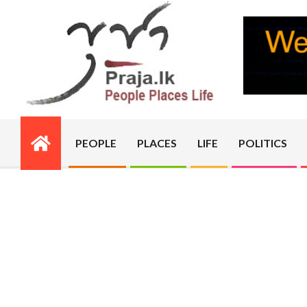
Skip
to
content
PRAJA.LK
PEOPLE
PLACES
LIFE
POLITICS
Primary
Navigation
Menu