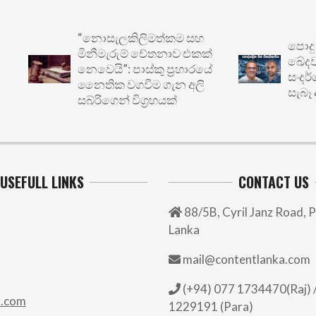
“නොසැලකිලිමත්කම සහ
පොදු ප්‍
මිනීමැරුම් චේතනාව එකක්
ඛේදවාචකය
නෙවෙයි”: පාස්කු ප්‍රහාරයේ
සංදර්ශනය
නෛතික වගවීම ගැන අලි
සැබෑ අර්බ
සබ්රිගෙන් විග්‍රහයක්
USEFULL LINKS
CONTACT US
88/5B, Cyril Janz Road, P
Lanka
mail@contentlanka.com
(+94) 077 1734470(Raj) /
.com
1229191 (Para)