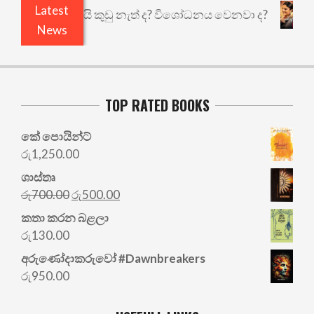
Latest
 එළියෙයි ඇතුළෙයි කුඩු නැත් ද? විශෝධනය වෙනවා ද?
News
TOP RATED BOOKS
කේ පොයින්ට්
රු
1,250.00
ශාස්තෘ
Original
Current
රු
700.00
රු
500.00
price
price
කතා කරන බළලා
was:
is:
රු
130.00
රු700.00.
රු500.00.
අරු‍ණෝදාකරුවෝ #Dawnbreakers
රු
950.00