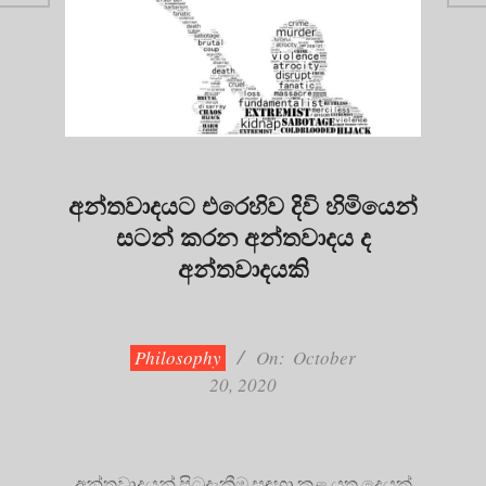
අන්තවාදයට එරෙහිව දිවි හිමියෙන්
සටන් කරන අන්තවාදය ද
අන්තවාදයකි
2020-
10-
20
Philosophy
On:
October
20, 2020
අන්තවාදයන් පිටුදැකීම සඳහා කළ යුතු දෙයක්