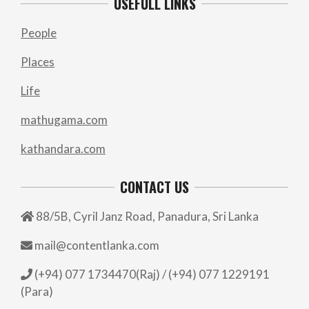
USEFULL LINKS
People
Places
Life
mathugama.com
kathandara.com
CONTACT US
88/5B, Cyril Janz Road, Panadura, Sri Lanka
mail@contentlanka.com
(+94) 077 1734470(Raj) / (+94) 077 1229191
(Para)