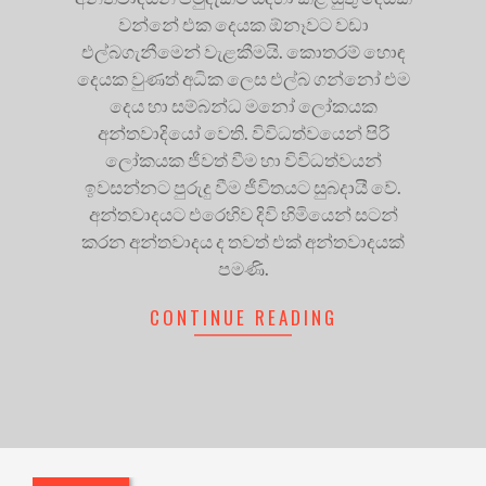
වන්නේ එක දෙයක ඕනෑවට වඩා
එල්බගැනීමෙන් වැළකීමයි. කොතරම් හොඳ
දෙයක වුණත් අධික ලෙස එල්බ ගන්නෝ එම
දෙය හා සම්බන්ධ මනෝ ලෝකයක
අන්තවාදියෝ වෙති. විවිධත්වයෙන් පිරි
ලෝකයක ජීවත් වීම හා විවිධත්වයන්
ඉවසන්නට පුරුදු වීම ජීවිතයට සුබදායී වේ.
අන්තවාදයට එරෙහිව දිවි හිමියෙන් සටන්
කරන අන්තවාදය ද තවත් එක් අන්තවාදයක්
පමණි.
CONTINUE READING