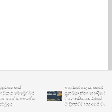
වාහනයේ
කතරගම පාද යාත්‍රාවේ
: මෙට්‍රෝ බස්
සුනඛයා නිසා සෞදියේදී හිරේ
ෙන් ඔබ්බට ගිය
ගිය ලාංකිකයා: රජයේ
දය
මැදිහත්වීම සහ අපේ වගකීම