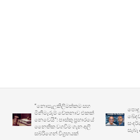
“නොසැලකිලිමත්කම සහ
පොදු ප්‍ර
මිනීමැරුම් චේතනාව එකක්
ඛේදවාචකය
නෙවෙයි”: පාස්කු ප්‍රහාරයේ
සංදර්ශනය
නෛතික වගවීම ගැන අලි
සැබෑ අර්බු
සබ්රිගෙන් විග්‍රහයක්