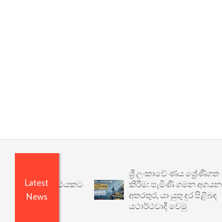
ශ්‍රී ලංකාවේ ණය ශ්‍රේණිගත
Latest
 වෙනත් යථාර්ථයකට
කිරීම: පැමිණි ගමන අගයන
අතරතුර, යා යුතු දුර පිළිබඳ
News
යථාර්ථවාදී වෙමු