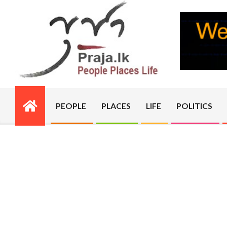
Skip
to
content
PRAJA.LK
PEOPLE
PLACES
LIFE
POLITICS
Primary
Navigation
Menu