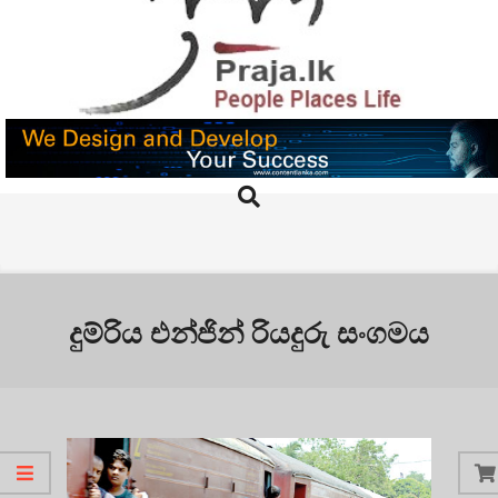
Skip
to
content
PRAJA.LK
Search
Primary
Navigation
Menu
දුම්රිය එන්ජින් රියදුරු සංගමය