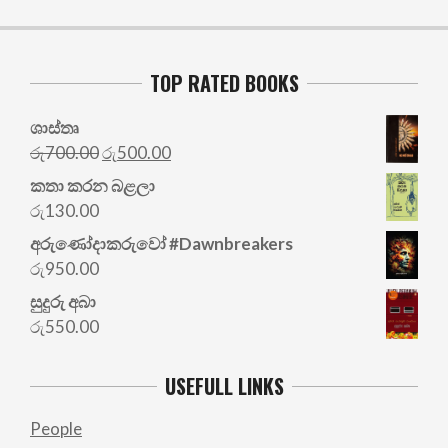
TOP RATED BOOKS
ශාස්තෘ
Original
Current
රු
700.00
රු
500.00
price
price
කතා කරන බළලා
was:
is:
රු
130.00
රු700.00.
රු500.00.
අරු‍ණෝදාකරුවෝ #Dawnbreakers
රු
950.00
සුදුරු අබා
රු
550.00
USEFULL LINKS
People