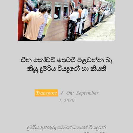
චීන කෝච්චි පෙට්ටි එළවන්න බෑ
කියූ දුම්රිය රියදුරෝ හා කියති
2020-
09-
01
Transport
On:
September
1, 2020
දුම්රිය අනතුරු සම්බන්ධයෙන් රියදුරන්