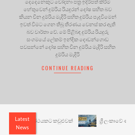
දෙදෙනෙකුට චෝදනා පත්‍ර ඉදිරිපත් කිරීම
හේතුවෙන් දුම්රිය රියදුරන් දෝෂ සහිත බව
කියන චීන දුම්රිය මැදිරි සහිත දුම්රිය පැදවීමෙන්
ඉවත් වීමට ගෙන තිබූ තීරණය වෙනස් කර ඇති
බව වාර්තා වේ. මේ පිළිබඳ දුම්රිය රියදුරු
සංගමයේ ලේකම් ඉන්දික දොඩන්ගොඩ
පවසන්නේ දෝෂ සහිත චීන දුම්රිය මැදිරි සහිත
දුම්රිය මැදිරි
CONTINUE READING
Latest
රී: වෙනත් යථාර්ථයකට කවුළුවක්
ශ්‍රී ලංකාවේ ණය ශ
News