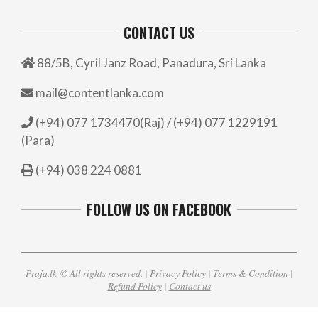
CONTACT US
88/5B, Cyril Janz Road, Panadura, Sri Lanka
mail@contentlanka.com
(+94) 077 1734470(Raj) / (+94) 077 1229191
(Para)
(+94) 038 224 0881
FOLLOW US ON FACEBOOK
Praja.lk
© All rights reserved. |
Privacy Policy
|
Terms & Condition
|
Refund Policy
|
Contact us