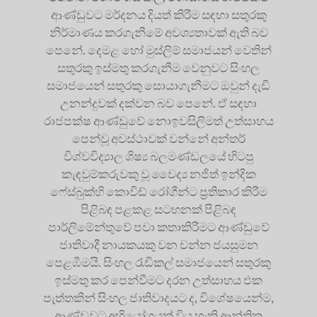
ආණ්ඩුවට මර්දනය දියත් කිරීම සඳහා සතුරකු
නිර්මාණය කරගැනීමේ අවශ්‍යතාවක් ඇති බව
පෙනේ. දෙමළ හෝ මුස්ලිම් සමාජයන් වෙතින්
සතුරකු ඉස්මතු කරගැනීම වෙනුවට සිංහල
සමාජයෙන් සතුරකු සොයාගැනීමට ඔවුන් දැඩි
උනන්දුවක් දක්වන බව පෙනේ. ඒ සඳහා
රාජපක්ෂ ආණ්ඩුවේ නොඉවසිලිමත් උත්සාහය
පෙන්වූ අවස්ථාවක් වන්නේ අන්තර්
විශ්වවිද්‍යාල ශිෂ්‍ය බලමණ්ඩලයේ හිටපු
කැඳවුම්කරුවකු වූ වෛද්‍ය නජිත් ඉන්දික
ෆේස්බුක්හි කොවිඩ් රෝගීන්ට ප්‍රතිකාර කිරීම
පිළිබඳ පළකළ සටහනක් පිළිබඳ
පාර්ලිමේන්තුවේ පවා කතාකිරීමට ආණ්ඩුවේ
ජාතිවාදී නායකයකු වන චන්න ජයසුමන
පෙළඹීමයි. සිංහල රැඩිකල් සමාජයෙන් සතුරකු
ඉස්මතු කර පෙන්වීමට දරන උත්සාහය එක
පැත්තකින් සිංහල ජාතිවාදයට ද, විශේෂයෙන්ම,
ආණ්ඩුවට අභියෝගයක් විය හැකි ආන්තික