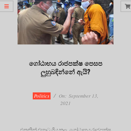
ගෝඨාභය රාජපක්ෂ පෙසප
ලුහුබඳින්නේ ඇයි?
2021-
09-
13
Politics
On:
September 13,
2021
එතනින් එහාට ගිය කල, ගෝඨාභය රාජපක්ෂ