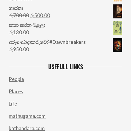
ශාස්තෘ
Original
Current
රු
700.00
රු
500.00
price
price
කතා කරන බළලා
was:
is:
රු
130.00
රු700.00.
රු500.00.
අරු‍ණෝදාකරුවෝ #Dawnbreakers
රු
950.00
USEFULL LINKS
People
Places
Life
mathugama.com
kathandara.com