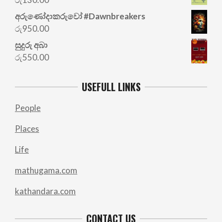
රු700.00.
රු500.00.
අරු‍ණෝදාකරුවෝ #Dawnbreakers
රු
950.00
සුදුරු අබා
රු
550.00
USEFULL LINKS
People
Places
Life
mathugama.com
kathandara.com
CONTACT US