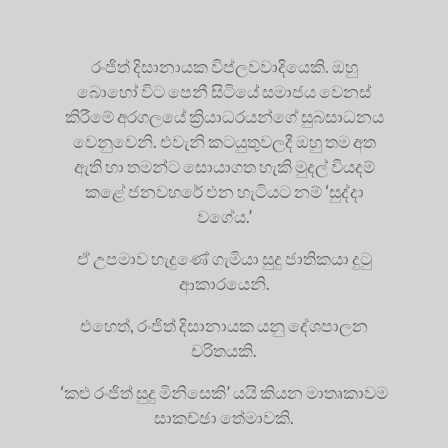
රංජිත් දිසානායක විප්ලවවාදියෙකි. ඔහු
බොහෝ විට පෙනී සිටියේ සමාජය වෙනස්
කිරීමේ අරගලයේ ක්‍රියාධරයන්ගේ සුබසාධනය
වෙනුවෙනි. එවැනි කටයුතුවලදී ඔහු තම අත
ඇති හා තමන්ට සොයාගත හැකි මුදල් වියදම්
කළේ ජනවහරේ එන හැටියට නම් ‘සුද්දා
වගේය.’
ඒ උපමාව හැදුණේ ගැමියා සුදු ජාතිකයා දුටු
ආකාරයෙනි.
එහෙත්, රංජිත් දිසානායක යනු දේශපාලන
චරිතයකි.
‘කළු රංජිත් සුදු මිනිසෙකි’ යයි කියන මාතෘකාවම
සාකච්ඡා තේමාවකි.