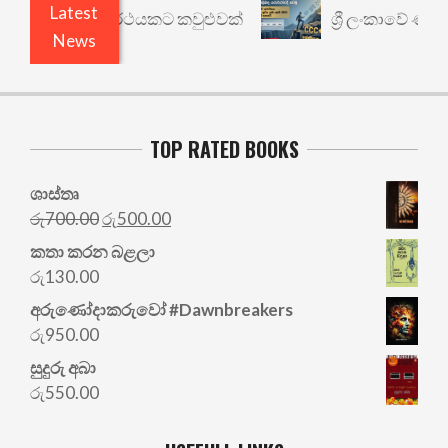
Latest
රී: වෙනත් යථාර්ථයකට කවුළුවක්
ශ්‍රී ලංකාවේ ණය ශ
News
TOP RATED BOOKS
ශාස්තෘ
Original
Current
රු
700.00
රු
500.00
price
price
කතා කරන බළලා
was:
is:
රු
130.00
රු700.00.
රු500.00.
අරු‍ණෝදාකරුවෝ #Dawnbreakers
රු
950.00
සුදුරු අබා
රු
550.00