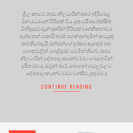
ශ්‍රී ලංකාවේ රාජ්‍ය නිලධාරීන් අතර ඉදිරිපෙළ
විනයධරයන් පිරිසක් විය යුතු යයි අපේක්ෂිත
විනිසුරුවරුන් අතරින් පිරිසක් වෘත්තිකභාවය
පැත්තෙන් කොයි තරම් පහත් අන්දමින් කටයුතු
කර තිබේදැයි රන්ජන්ගේ දුරකථ ඇමතුම් හඬ
ගොනුවලින් හෙළිදරව් වෙමින් තිබේ. රාජ්‍ය
නිලධාරීන් දේශපාලකයන්ට වඩා බෙහෙවින්
දූෂිත බව ද, ඔවුන් රටේ බොහෝ ගැටලුවලට
දේශපාලකයන්ට වඩා වගකිව යුතු බව ද
CONTINUE READING