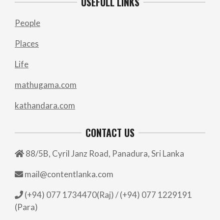
USEFULL LINKS
People
Places
Life
mathugama.com
kathandara.com
CONTACT US
88/5B, Cyril Janz Road, Panadura, Sri Lanka
mail@contentlanka.com
(+94) 077 1734470(Raj) / (+94) 077 1229191
(Para)