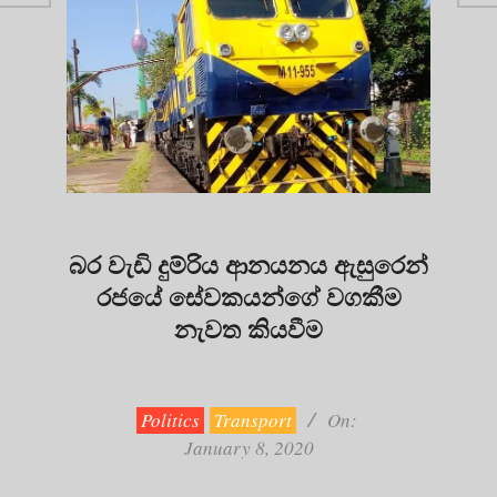
බර වැඩි දුම්රිය ආනයනය ඇසුරෙන්
රජයේ සේවකයන්ගේ වගකීම
නැවත කියවීම
2020-
01-
08
Politics
Transport
On:
January 8, 2020