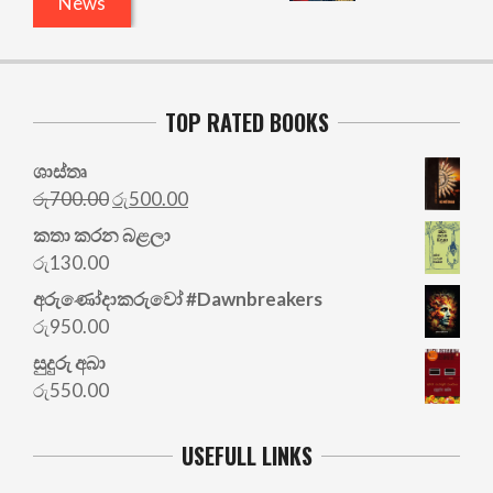
News
TOP RATED BOOKS
ශාස්තෘ
Original
Current
රු
700.00
රු
500.00
price
price
කතා කරන බළලා
was:
is:
රු
130.00
රු700.00.
රු500.00.
අරු‍ණෝදාකරුවෝ #Dawnbreakers
රු
950.00
සුදුරු අබා
රු
550.00
USEFULL LINKS