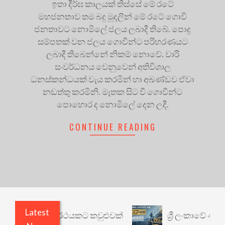
ඉතා දීර්ඝ කාලයක් තිස්සේ මේ රටේ
මහජනතාව තම බදු මුදලින් මේ රටේ ගොවි
ජනතාවට නොමිලේ ජලය ලබාදී තිබේ. පොදු
සම්පතක් වන ජලය ගොවීන්ට පරිහරණයට
ලබාදී තිබෙන්නේ නිකම් නොවේ. වාරි
සංවර්ධනය වෙනුවෙන් අතිවිශාල
ධනස්කන්ධයක් වැය කරමින් හා අඛණ්ඩව ඒවා
නඩත්තු කරමිනි. මෑතක සිට වී ගොවීන්ට
පොහොර ද නොමිලේ දෙන ලදී.
CONTINUE READING
Latest
ාරී: වෙනත් යථාර්ථයකට කවුළුවක්
ශ්‍රී ලංකාවේ ණය 