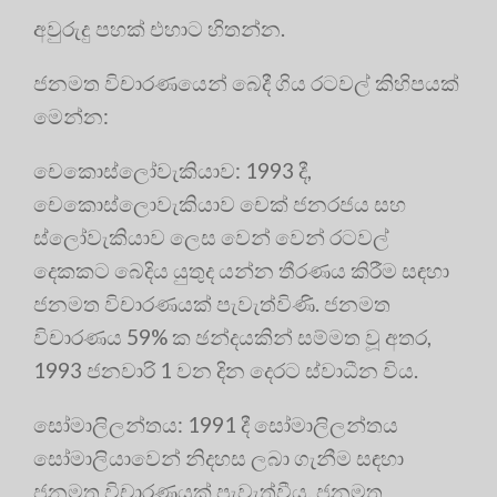
අවුරුදු පහක් එහාට හිතන්න.
ජනමත විචාරණයෙන් බෙදී ගිය රටවල් කිහිපයක්
මෙන්න:
චෙකොස්ලෝවැකියාව: 1993 දී,
චෙකොස්ලොවැකියාව චෙක් ජනරජය සහ
ස්ලෝවැකියාව ලෙස වෙන් වෙන් රටවල්
දෙකකට බෙදිය යුතුද යන්න තීරණය කිරීම සඳහා
ජනමත විචාරණයක් පැවැත්විණි. ජනමත
විචාරණය 59% ක ඡන්දයකින් සම්මත වූ අතර,
1993 ජනවාරි 1 වන දින දෙරට ස්වාධීන විය.
සෝමාලිලන්තය: 1991 දී සෝමාලිලන්තය
සෝමාලියාවෙන් නිදහස ලබා ගැනීම සඳහා
ජනමත විචාරණයක් පැවැත්වීය. ජනමත