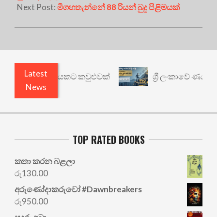
Next Post:
මීගහතැන්නේ 88 රියන් බුදු පිළිමයක්
Latest
: වෙනත් යථාර්ථයකට කවුළුවක්
ශ්‍රී ලංකාවේ ණය ශ්‍ර
News
TOP RATED BOOKS
කතා කරන බළලා
රු
130.00
අරු‍ණෝදාකරුවෝ #Dawnbreakers
රු
950.00