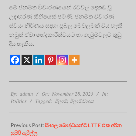
මේ ජනමත විචාරණයෙන් රටවල් දෙකඩ වූ
උදාහරණ කිහිපයක් පමණි. ජනමත විචාරණ
ස්වයං නිර්ණය සඳහා ප්‍රබල මෙවලමක් විය හැකි
නමුත් ඒවා භේදකාරීත්වයට හා ගැටුම්වලට තුඩු
දිය හැකිය.
2023-
11-
By:
admin
On:
November 28, 2023
In:
28
Politics
Tagged:
ඊලාම්
,
ඊලාම්වාදය
Previous Post:
සිංහල බෞද්ධයන්ට LTTE එක අරින
සුපිරි ඇරිල්ල