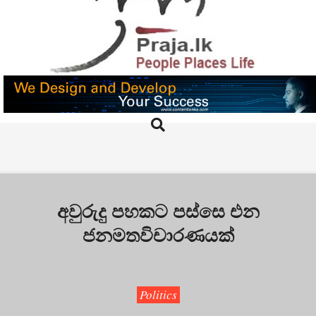
Skip
to
content
PRAJA.LK
Search
Primary
Navigation
Menu
අවුරුදු පහකට පස්සෙ එන
ජනමතවිචාරණයක්
Politics