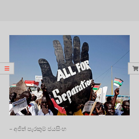
– අජිත් පැරකුම් ජයසිංහ