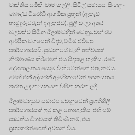
වෘත්තීය සමිති, වාම කල්ලි, සිවිල් සමාජය, සිංහල-
බෞද්ධ විරෝධී ආගමික ප්‍රභූන් (ඇතැම්
හාමුදුරුවරුන් ද ඇතුළුව), ජුලී චංලා අතර
බලවත්ව සිටින ඊලාම්වාදීන් වෙනුවෙන් රට
ආර්ථික වශයෙන් බිඳවැට්ටීම ජවිපෙ
කාර්යභාරයයි. සුඩානයේ වැනි තත්වයක්
නිර්මාණය කිරීමෙන් එය සිදුකළ හැකිය. රටේ
දේශපාලනය යොමු වී තිබෙන්නේ එතැනටය.
මෙහි එක් අදියරක් ඇමරිකාවෙන් අපනයනය
කරන ලද නායකයන් විසින් කරන ලදි.
ඊලාම්වාදයට සමාජය වෙනුවෙන් ප්‍රගතිශීලී
කාර්යභාරයක් ඉටු කළ නොහැකිය. එහි යම්
සාධනීය විභවයක් තිබිණි නම්, එය
ප්‍රභාකරන්ගෙන් අවසන් විය.