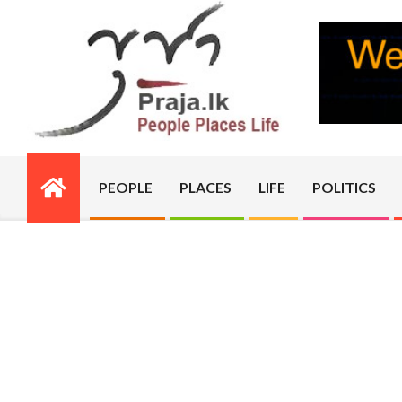
Skip
to
content
PRAJA.LK
PEOPLE
PLACES
LIFE
POLITICS
Primary
Navigation
Menu