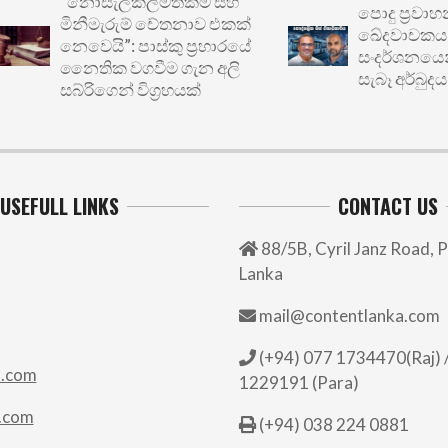
“නොසැලකිලිමත්කම සහ
පොදු ප්‍රවාහනයේ
මිනීමැරුම් චේතනාව එකක්
ඛේදවාචකය: මෙට්
නෙවෙයි”: පාස්කු ප්‍රහාරයේ
සංදර්ශනයෙන් ඔබ
නෛතික වගවීම ගැන අලි
සැබෑ අර්බුදය
සබ්රිගෙන් විග්‍රහයක්
USEFULL LINKS
CONTACT US
88/5B, Cyril Janz Road, P
Lanka
mail@contentlanka.com
(+94) 077 1734470(Raj) /
.com
1229191 (Para)
.com
(+94) 038 224 0881