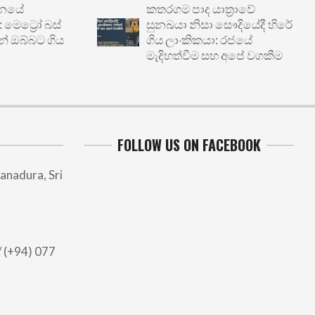
කතරගම පාද යාත්‍රාවේ
‍රෝ බස්
සුනඛයා නිසා සෞදියේදී හිරේ
්බට ගිය
ගිය ලාංකිකයා: රජයේ
මැදිහත්වීම සහ අපේ වගකීම
FOLLOW US ON FACEBOOK
anadura, Sri
 (+94) 077