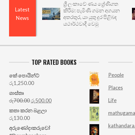
ශ්‍රී ලංකාවේ ණය ශ්‍රේණිගත
Latest
කිරීම: පැමිණි ගමන අගයන
අතරතුර, යා යුතු දුර පිළිබඳ
News
යථාර්ථවාදී වෙමු
TOP RATED BOOKS
People
කේ පොයින්ට්
රු
1,250.00
Places
ශාස්තෘ
Original
Current
Life
රු
700.00
රු
500.00
price
price
කතා කරන බළලා
mathugama
was:
is:
රු
130.00
රු700.00.
රු500.00.
kathandara
අරු‍ණෝදාකරුවෝ