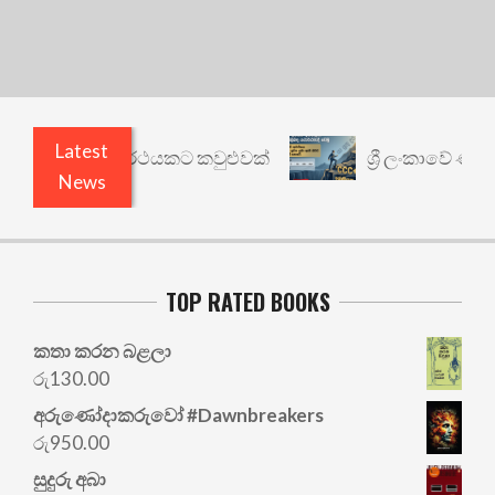
Latest
රී: වෙනත් යථාර්ථයකට කවුළුවක්
ශ්‍රී ලංකාවේ ණය ශ
News
TOP RATED BOOKS
කතා කරන බළලා
රු
130.00
අරු‍ණෝදාකරුවෝ #Dawnbreakers
රු
950.00
සුදුරු අබා