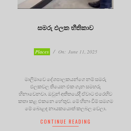
සමරු ඵලක භීතිකාව
2025-
06-
11
Places
On:
June 11, 2025
මාලිමාවෙ දේශපාලකයන්ගෙ නම් සමරු
ඵලකවල තියෙන එක ගැන සමහරු
හිනාවෙනවා. ඔවුන් අතීතයේදී ඒවාට එරෙහිව
කතා කළ එකනෙ හේතුව. මේ හිනා වීම් සමගම
මේ බොළඳ නායකයොත් කලබල වෙලා.
CONTINUE READING