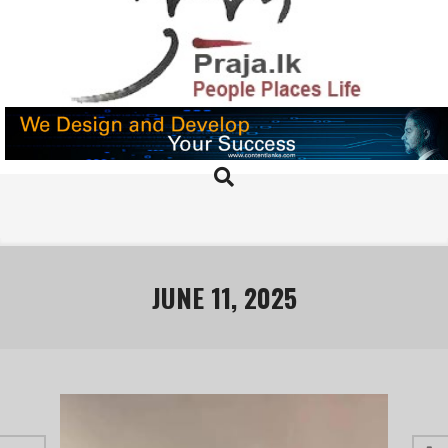
Skip
to
content
PRAJA.LK
Search
Primary
Navigation
Menu
JUNE 11, 2025