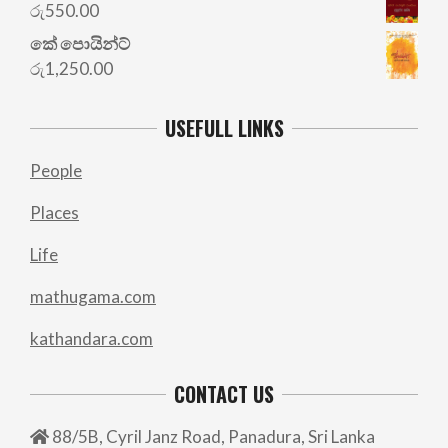
රු
550.00
කේ පොයින්ට්
රු
1,250.00
USEFULL LINKS
People
Places
Life
mathugama.com
kathandara.com
CONTACT US
88/5B, Cyril Janz Road, Panadura, Sri Lanka