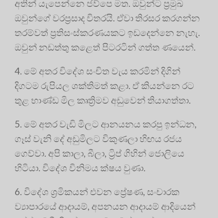
අතින් යැපෙන්නෙ ජව්පෙ මත. ඔවුන්ට ප්‍රමුඛ
ඔවුන්ගේ වරප්‍රසාද විතරයි. ඒවා තිරසර කරගන්න
තරම්වත් ප්‍රතිසංස්කරණයකට ඉඩදෙන්නෙ නැහැ.
ඔවුන් නඩත්තු ක⁣ළෙත් පිටරටින් ගත්ත ණයෙන්.
4. මේ අතර විදේශ සංචිත වැය කරමින් දිගින්
දිගටම රුපියල ශක්තිමත් කළා. ඒ කියන්නෙ රට
තුළ භාණ්ඩ මිල කෘත්‍රිමව අඩුවෙන් තියාගත්තා.
5. මේ අතර වැඩි මිලට ආනයනය කරපු ඉන්ධන,
ගෑස් වැනි දේ අඩුමිලට විකුණලා හිඟය රජය
ගෙව්වා. අපි කාලා, බීලා, ට්‍රිප් ගිහින් ජොලියෙ
හිටියා. විදේශ විනිමය ක්ෂය වුණා.
6. විදේශ ශ්‍රමිකයන් එවන ප්‍රේෂණ, සංචාරක
ව්‍යාපාරයේ ආදායම්, අපනයන ආදායම් ආදියෙන්