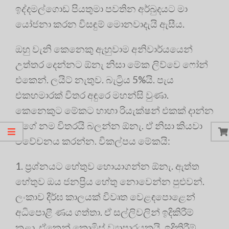
ඉද්දමල්ගොඩ පියතුමා පවතින අර්බුදයට මා
යෝජනා කරන විසඳුම් මොනවාදැයි ඇසීය.
ඔහු වැනි කෙනෙකු ඇහුවාම අනිවාර්යයෙන්
උත්තර දෙන්නට ඕනැ නිසා මේක ලිව්වෙ ෆෝන්
එකෙන්. ලයිට් නැතුව. බැට්‍රිය 5%යි. පැය
එකහමාරක් විතර අඳුරෙ මහන්සි වුණා.
කෙනෙකුට මේකට හාහා රියැක්ෂන් එකක් දාන්න
මගේ නම විතරයි බලන්න ඕනැ. ඒ නිසා කියවා
විවේචනය කරන්න. විකල්පය මේකයි:
1. ප්‍රශ්නයට හේතුව හොයාගන්න ඕනැ. ඇත්ත
හේතුව ඔය ජනප්‍රිය හේතු නොවෙන්න පුළුවන්.
ලංකාව දීර්ඝ කාලයක් විවෘත වෙළඳපොළෙන්
අධිපොළී ණය ගත්තා. ඒ සල්ලිවලින් ඉදිකිරීම්
කළා. ඒකෙන් කොමිස් ව්‍යාපාරයකුයි, ඉදිකිරීම්