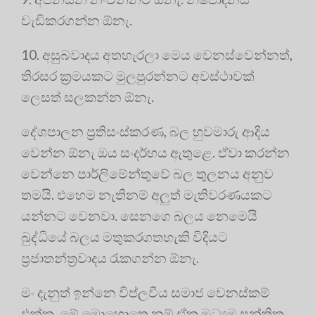
වැඩිකරගන්න ඕනැ.
10. අසුබවාදය අතහැරලා මෙය වෙනස්වෙන්නත්,
තිරසර ක්‍රමයකට මුලපුරන්නට අවස්ථාවක්
ලෙසත් සලකන්න ඕනැ.
දේශපාලන ප්‍රතිසංස්කරණ, බල හුවමාරු ආදිය
වෙන්න ඕනැ ඔය සංදර්භය ඇතුළෙ. ඒවා කරන්න
වෙන්නෙ පාර්ලිමේන්තුවේ බල තුලනය අනුව
තමයි. එහෙම නැතිනම් අලුත් මැතිවරණයකට
යන්නට වෙනවා. සෙනගෙ බලය නෙමෙයි
බුද්ධියේ බලය මතුකරගතහැකි විදියට
ප්‍රජාතන්ත්‍රවාදය රැකගන්න ඕනැ.
මං දැනුත් ඉන්නෙ විප්ලවීය සමාජ වෙනස්කම්
එක්ක. මේ මොහොතෙ නම් ඒක මධ්‍යම පන්තික