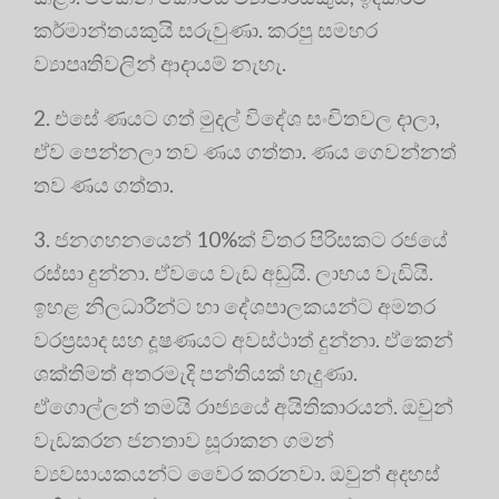
කර්මාන්තයකුයි සරුවුණා. කරපු සමහර
ව්‍යාපෘතිවලින් ආදායම් නැහැ.
2. එසේ ණයට ගත් මුදල් විදේශ සංචිතවල දාලා,
ඒව පෙන්නලා තව ණය ගත්තා. ණය ගෙවන්නත්
තව ණය ගත්තා.
3. ජනගහනයෙන් 10%ක් විතර පිරිසකට රජයේ
රස්සා දුන්නා. ඒවයෙ වැඩ අඩුයි. ලාභය වැඩියි.
ඉහළ නිලධාරීන්ට හා දේශපාලකයන්ට අමතර
වරප්‍රසාද සහ දූෂණයට අවස්ථාත් දුන්නා. ඒකෙන්
ශක්තිමත් අතරමැදි පන්තියක් හැදුණා.
ඒගොල්ලන් තමයි රාජ්‍යයේ අයිතිකාරයන්. ඔවුන්
වැඩකරන ජනතාව සූරාකන ගමන්
ව්‍යවසායකයන්ට වෛර කරනවා. ඔවුන් අදහස්