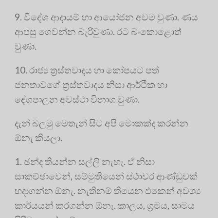
9. විදේශ ආදායම් හා ආයෝජන අවම වුණා. ණය
ආපසු ගෙවන්න බැරිවුණා. රට බංකොළොත්
වුණා.
10. රාජ්‍ය ත්‍රස්තවාදය හා කෝපයට පත්
ජනතාවගේ ත්‍රස්තවාදය නිසා ආර්ථික හා
දේශපාලන අවස්ථා විනාශ වුණා.
දැන් බලමු මෙතැන් සිට අපි මොකක්ද කරන්න
ඕනැ කියලා.
1. ඡන්ද තියන්න සල්ලි නැහැ. ඒ නිසා
සාකච්ඡාවෙන්, සම්මුතියෙන් ස්ථාවර ආණ්ඩුවක්
හදාගන්න ඕනැ. නැතිනම් තියෙන එකෙන් අවශ්‍ය
කාර්යයන් කරගන්න ඕනැ. කාලය, ශ්‍රමය, සාමය