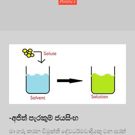
Politics
-අජිත් පැරකුම් ජයසිංහ
මා ගරු කරන විමුක්ති දේවධර්මවාදියකු වන සරත්