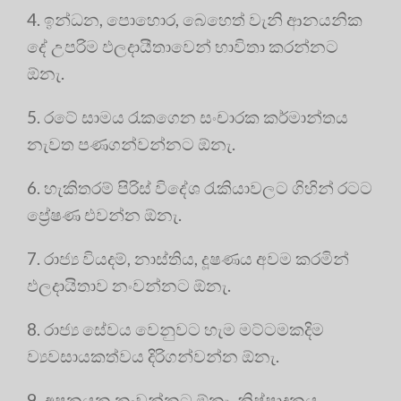
4. ඉන්ධන, පොහොර, බෙහෙත් වැනි ආනයනික
දේ උපරිම ඵලදායීතාවෙන් භාවිතා කරන්නට
ඕනැ.
5. රටේ සාමය රැකගෙන සංචාරක කර්මාන්තය
නැවත පණගන්වන්නට ඕනැ.
6. හැකිතරම් පිරිස් විදේශ රැකියාවලට ගිහින් රටට
ප්‍රේෂණ එවන්න ඕනැ.
7. රාජ්‍ය වියදම්, නාස්තිය, දූෂණය අවම කරමින්
ඵලදායිතාව නංවන්නට ඕනැ.
8. රාජ්‍ය සේවය වෙනුවට හැම මට්ටමකදිම
ව්‍යවසායකත්වය දිරිගන්වන්න ඕනැ.
9. අපනයන නංවන්නට ඕනැ. නිෂ්පාදනය