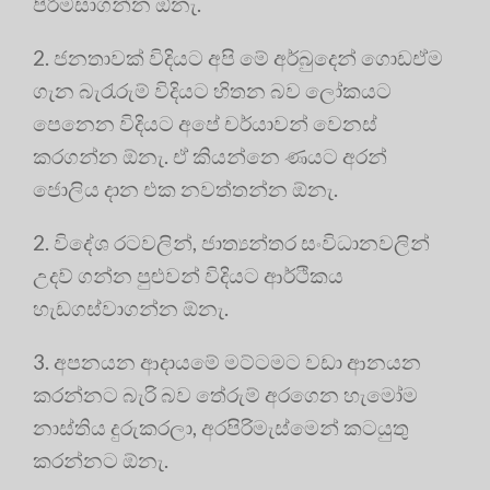
පිරිමසාගන්න ඕනැ.
2. ජනතාවක් විදියට අපි මේ අර්බුදෙන් ගොඩඒම
ගැන බැරැරුම් විදියට හිතන බව ලෝකයට
පෙනෙන විදියට අපේ චර්යාවන් වෙනස්
කරගන්න ඕනැ. ඒ කියන්නෙ ණයට අරන්
ජොලිය දාන එක නවත්තන්න ඕනැ.
2. විදේශ රටවලින්, ජාත්‍යන්තර සංවිධානවලින්
උදව් ගන්න පුළුවන් විදියට ආර්ථිකය
හැඩගස්වාගන්න ඕනැ.
3. අපනයන ආදායමේ මට්ටමට වඩා ආනයන
කරන්නට බැරි බව තේරුම් අරගෙන හැමෝම
නාස්තිය දුරුකරලා, අරපිරිමැස්මෙන් කටයුතු
කරන්නට ඕනැ.