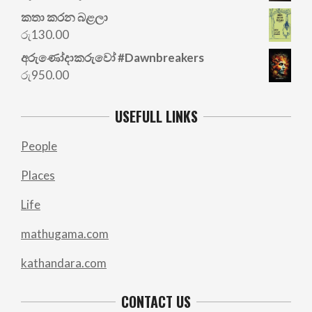
price
price
කතා කරන බළලා
was:
is:
රු
130.00
රු700.00.
රු500.00.
අරු‍ණෝදාකරුවෝ #Dawnbreakers
රු
950.00
USEFULL LINKS
People
Places
Life
mathugama.com
kathandara.com
CONTACT US