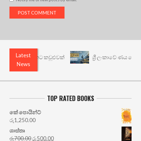
Latest
නත් යථාර්ථයකට කවුළුවක්
ශ්‍රී ලංකාවේ ණය ශ්‍රේණිග
News
TOP RATED BOOKS
කේ පොයින්ට්
රු
1,250.00
ශාස්තෘ
Original
Current
රු
700.00
රු
500.00