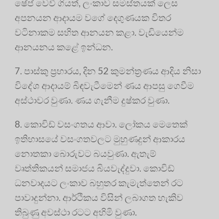
ෂේප් වෙවී ගියත්, ලංකාව සමස්තයක් ලෙස
අපනයන ආදායම වගේ දෙගුණයක විතර
වටිනාකම සහිත ආනයන කළා. වැඩියෙන්ම
ආනයනය කළේ ඉන්ධන.
7. පාස්කු ප්‍රහාරය, දින 52 කුමන්ත්‍රණය ආදිය නිසා
විදේශ ආදායම් බිඳවැටීමෙන් ණය ආපසු ගෙවීම
අස්ථාවර වුණා. ණය ගැනීම දුෂ්කර වුණා.
8. කොවිඩ් වසංගතය ආවා. ලෝකය මෙතෙක්
ඉතිහාසයේ වසංගතවලට මුහුණදුන් ආකාරය
නොතකා බොරුවට බයවුණා. ඇතැම්
වෘත්තිකයන් සමාජය බියවැද්දුවා. කොවිඩ්
ධනවාදයට ලංකාව බහුතර කැමැත්තෙන් රට
පාවාදුන්නා. ආර්ථිකය විසින් ලබාගත හැකිව
තිබුණු අවස්ථා රටට අහිමි වුණා.