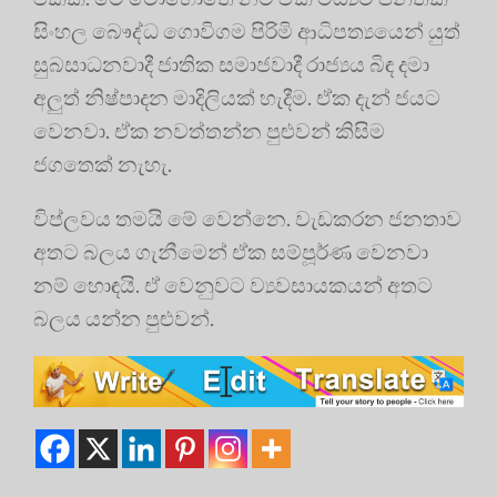
සිංහල බෞද්ධ ගොවිගම පිරිමි ආධිපත්‍යයෙන් යුත්
සුබසාධනවාදී ජාතික සමාජවාදී රාජ්‍යය බිඳ දමා
අලුත් නිෂ්පාදන මාදිලියක් හැදීම. ඒක දැන් ජයට
වෙනවා. ඒක නවත්තන්න පුළුවන් කිසිම
ජගතෙක් නැහැ.
විප්ලවය තමයි මේ වෙන්නෙ. වැඩකරන ජනතාව
අතට බලය ගැනීමෙන් ඒක සම්පූර්ණ වෙනවා
නම් හොඳයි. ඒ වෙනුවට ව්‍යවසායකයන් අතට
බලය යන්න පුළුවන්.