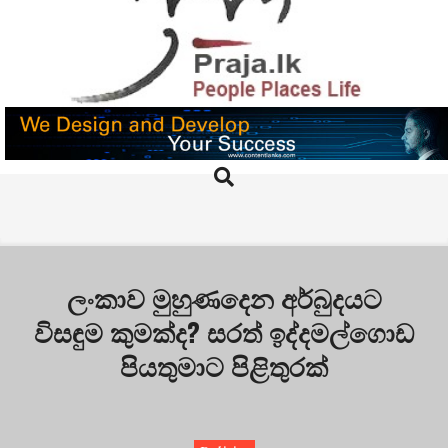
Skip
to
content
PRAJA.LK
Search
Primary
Navigation
Menu
ලංකාව මුහුණදෙන අර්බුදයට
විසඳුම කුමක්ද? සරත් ඉද්දමල්ගොඩ
පියතුමාට පිළිතුරක්